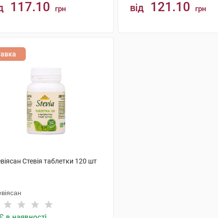
117.10
121.10
д
від
грн
грн
КУПИТИ
КУПИТИ
тавка
віясан Стевія таблетки 120 шт
евіясан
Є в наявності