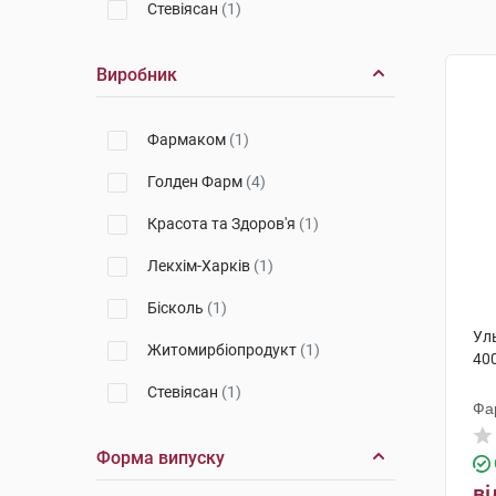
Стевіясан
(1)
Виробник
Фармаком
(1)
Голден Фарм
(4)
Красота та Здоров'я
(1)
Лекхім-Харків
(1)
Бісколь
(1)
Ул
Житомирбіопродукт
(1)
40
Стевіясан
(1)
Фа
Форма випуску
ві