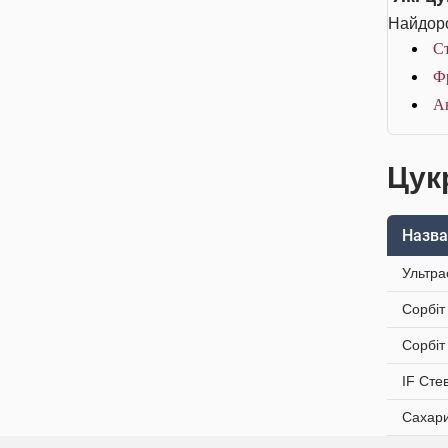
Найдоро
Ст
Фр
А
Цук
Назва
Ультра
Сорбіт
Сорбіт
IF Сте
Сахари