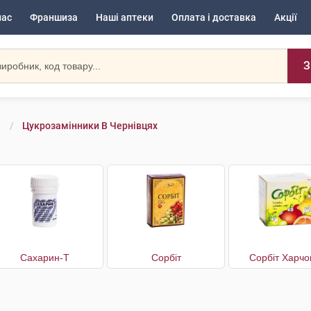
нас
Франшиза
Наші аптеки
Оплата і доставка
Акції
З
Цукрозамінники В Чернівцях
Сахарин-Т
Сорбіт
Сорбіт Харчо