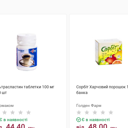
ьтрасластин таблетки 100 мг
Сорбіт Харчовий порошок 1
0 шт
банка
рмаком
Голден Фарм
Є в наявності
Є в наявності
44.40
48.00
д
від