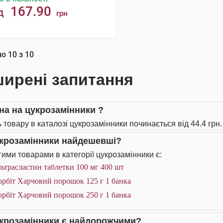
167.90
д
грн
КУПИТИ
но
10
з
10
ирені запитання
іна на цукрозамінники ?
ь товару в каталозі цукрозамінники починається від 44.4 грн.
укрозамінники найдешевші?
ими товарами в категорії цукрозамінники є:
ьтрасластин таблетки 100 мг 400 шт
орбіт Харчовий порошок 125 г 1 банка
орбіт Харчовий порошок 250 г 1 банка
укрозамінники є найдорожчими?