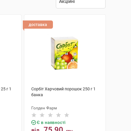
доставка
25 г 1
Сорбіт Харчовий порошок 250 г 1
банка
Голден Фарм
Є в наявності
75.90
від