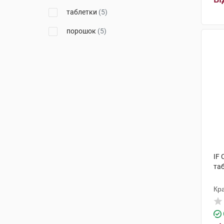
таблетки
(5)
порошок
(5)
IF 
таб
Кра