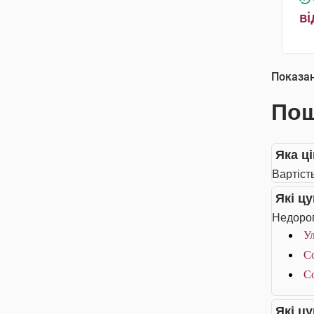
ві
Показа
Пош
Яка ц
Вартіст
Які ц
Недорог
Ул
С
С
Які ц