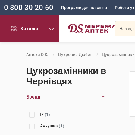
0 800 30 20 60
Програми для клієнтів
Робота у 
Каталог
Аптека D.S.
Цукровий Діабет
Цукрозамінники
Цукрозамінники в
Чернівцях
Бренд
IF
(1)
Аннушка
(1)