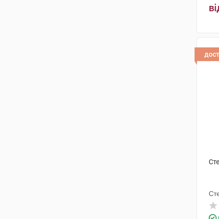
ві
дос
Сте
Ст