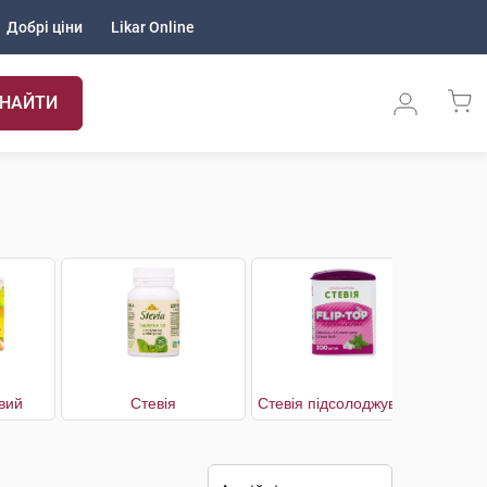
Добрі ціни
Likar Online
НАЙТИ
вий
Стевія
Стевія підсолоджувач Flip-Top