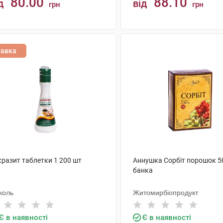
80.00
88.10
д
від
грн
грн
КУПИТИ
КУПИТИ
тавка
кразит таблетки 1 200 шт
Аннушка Сорбіт порошок 50
банка
коль
Житомирбіопродукт
Є в наявності
Є в наявності