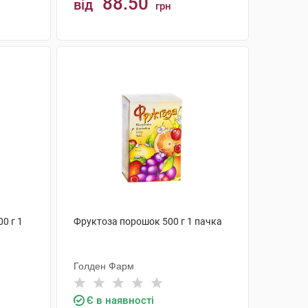
88.50
від
грн
КУПИТИ
0 г 1
Фруктоза порошок 500 г 1 пачка
Голден Фарм
Є в наявності