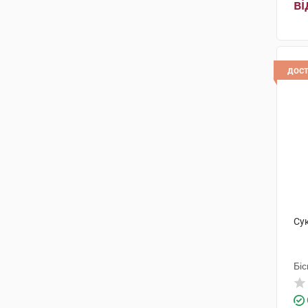
ві
дос
Су
Біс