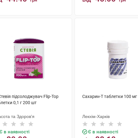
грн
грн
КУПИТИ
КУПИТИ
Стевія підсолоджувач Flip-Top
Сахарин-Т таблетки 100 мг
летки 0,1 г 200 шт
сота та Здоров'я
Лекхім-Харків
Є в наявності
Є в наявності