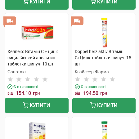
КУПИТИ
КУПИТИ
Хелпекс Вітамін С + цинк
Doppel herz aktiv Вітамін
сицилійський апельсин
С+Цинк таблетки шипучі 15
таблетки шипучі 10 шт
шт
Санотакт
Квайссер Фарма
Є в наявності
Є в наявності
154.10
грн
194.50
грн
від
від
КУПИТИ
КУПИТИ