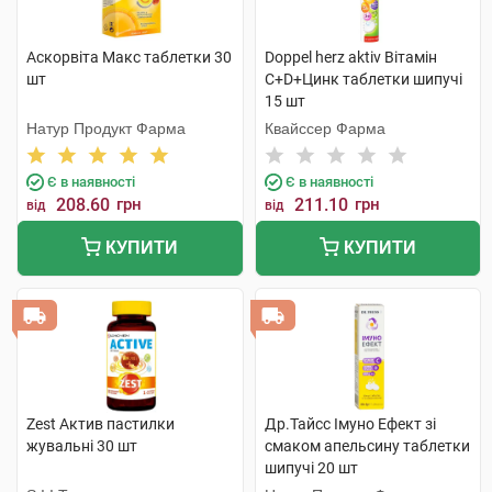
Аскорвіта Макс таблетки 30
Doppel herz aktiv Вітамін
шт
С+D+Цинк таблетки шипучі
15 шт
Натур Продукт Фарма
Квайссер Фарма
Є в наявності
Є в наявності
208.60
грн
211.10
грн
від
від
КУПИТИ
КУПИТИ
Zest Актив пастилки
Др.Тайсс Імуно Ефект зі
жувальні 30 шт
смаком апельсину таблетки
шипучі 20 шт