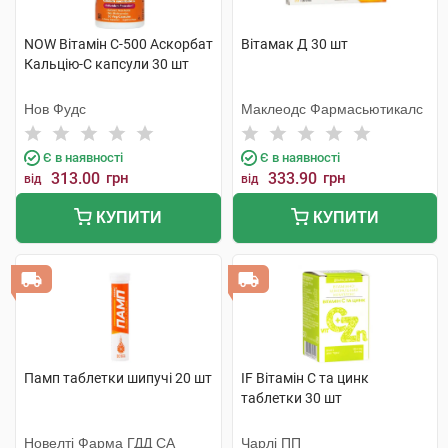
NOW Вітамін С-500 Аскорбат
Вітамак Д 30 шт
Кальцію-С капсули 30 шт
Нов Фудс
Маклеодс Фармасьютикалс
Є в наявності
Є в наявності
313.00
грн
333.90
грн
від
від
КУПИТИ
КУПИТИ
Памп таблетки шипучі 20 шт
IF Вітамін С та цинк
таблетки 30 шт
Новелті Фарма ГДД СА
Чарлі ПП