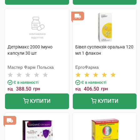
Детрімакс 2000 Імуно
Бівел суспензія оральна 120
капсули 30 шт
мл 1 флакон
Мастер Фарм Польска
ЕргоФарма
Є в наявності
Є в наявності
388.50
грн
406.50
грн
від
від
КУПИТИ
КУПИТИ