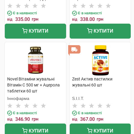
Є в наявності
Є в наявності
335.00
грн
338.00
грн
від
від
КУПИТИ
КУПИТИ
Novel Вітаміни жувальні
Zest Актив пастилки
Вітамін C 500 мг + Ацерола
жувальні 60 шт
таблетки 60 шт
Іннофарма
S.I.I.T.
Є в наявності
Є в наявності
346.90
грн
367.00
грн
від
від
КУПИТИ
КУПИТИ