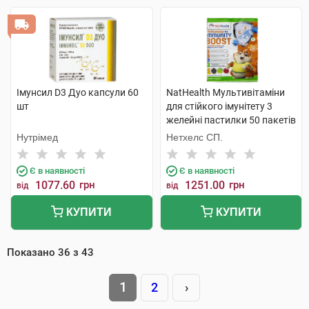
Імунсил D3 Дуо капсули 60
NatHealth Мультивітаміни
шт
для стійкого імунітету 3
желейні пастилки 50 пакетів
Нутрімед
Нетхелс СП.
Є в наявності
Є в наявності
1077.60
грн
1251.00
грн
від
від
КУПИТИ
КУПИТИ
Показано
36
з
43
1
2
›