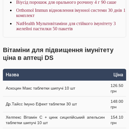
Віусід порошок для орального розчину 4 г 90 саше
Orthomol Immun відновлення імунної системи 30 днів 1
комплект
NatHealth Мультивітаміни для стійкого імунітету 3
желейні пастилки 50 пакетів
Вітаміни для підвищення імунітету
ціна в аптеці DS
Назва
Ціна
126.50
Аскоцин Макс таблетки шипучі 10 шт
грн
148.00
Др.Тайсс Імуно Ефект таблетки 30 шт
грн
Хелпекс Вітамін С + цинк сицилійський апельсин
154.10
таблетки шипучі 10 шт
грн