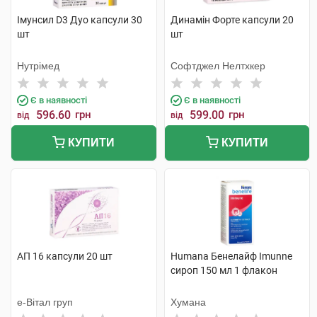
Імунсил D3 Дуо капсули 30
Динамін Форте капсули 20
шт
шт
Нутрімед
Софтджел Нелтхкер
Є в наявності
Є в наявності
596.60
грн
599.00
грн
від
від
КУПИТИ
КУПИТИ
АП 16 капсули 20 шт
Humana Бенелайф Imunne
сироп 150 мл 1 флакон
е-Вітал груп
Хумана