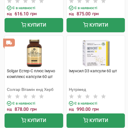
Є в наявності
Є в наявності
616.10
грн
875.00
грн
від
від
КУПИТИ
КУПИТИ
Solgar Естер-С плюс Імуно
Імунсил D3 капсули 60 шт
комплекс капсули 60 шт
Солгар Вітамін енд Херб
Нутрімед
Є в наявності
Є в наявності
878.00
грн
990.00
грн
від
від
КУПИТИ
КУПИТИ