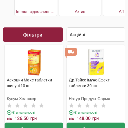
Immun відновлення імунної системи 30 днів
Актив
АП 1
Фільтри
Аскоцин Макс таблетки
Др.Тайсс Імуно Ефект
шипучі 10 шт
таблетки 30 шт
Кусум Хелтхкер
Натур Продукт Фарма
Є в наявності
Є в наявності
126.50
грн
148.00
грн
від
від