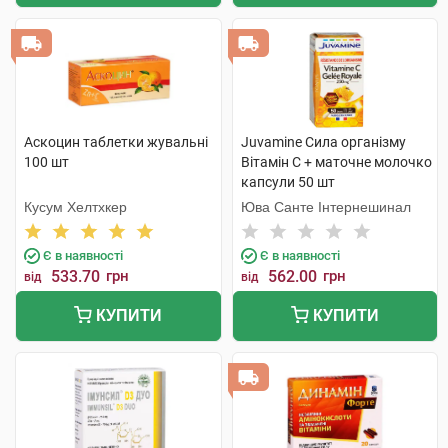
Аскоцин таблетки жувальні
Juvamine Сила організму
100 шт
Вітамін C + маточне молочко
капсули 50 шт
Кусум Хелтхкер
Юва Санте Інтернешинал
Є в наявності
Є в наявності
533.70
грн
562.00
грн
від
від
КУПИТИ
КУПИТИ