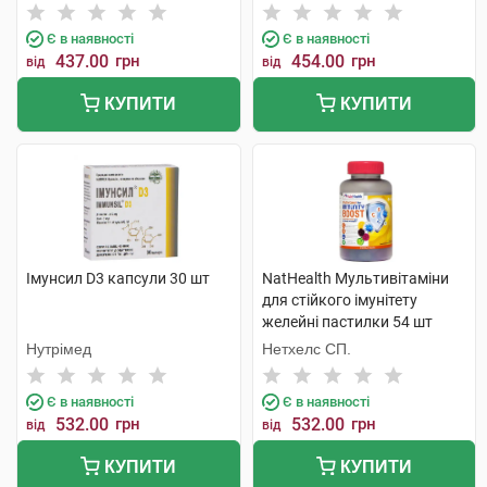
Є в наявності
Є в наявності
437.00
грн
454.00
грн
від
від
КУПИТИ
КУПИТИ
Імунсил D3 капсули 30 шт
NatHealth Мультивітаміни
для стійкого імунітету
желейні пастилки 54 шт
Нутрімед
Нетхелс СП.
Є в наявності
Є в наявності
532.00
грн
532.00
грн
від
від
КУПИТИ
КУПИТИ