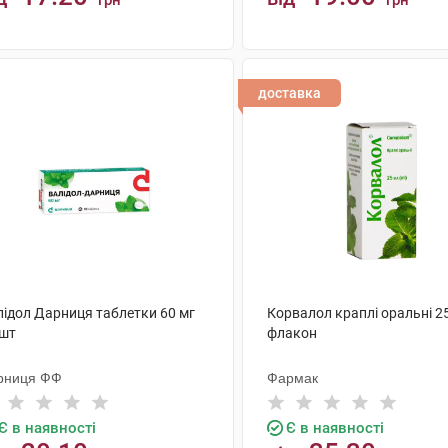
грн
грн
КУПИТИ
КУПИТИ
доставка
лідол Дарниця таблетки 60 мг
Корвалол краплі оральні 2
 шт
флакон
рниця ФФ
Фармак
Є в наявності
Є в наявності