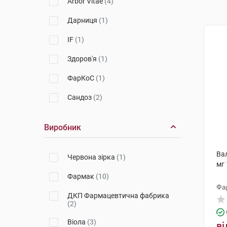
Arbor Vitae
(4)
Дарниця
(1)
IF
(1)
Здоров'я
(1)
ФарКоС
(1)
Сандоз
(2)
Виробник
Вал
Червона зірка
(1)
мг 
Фармак
(10)
Фа
ДКП Фармацевтична фабрика
(2)
Віола
(3)
ві