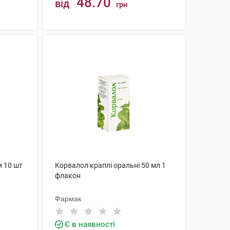
48.70
від
грн
КУПИТИ
и 10 шт
Корвалол краплі оральні 50 мл 1
флакон
Фармак
Є в наявності