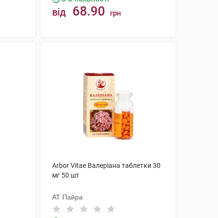
68.90
від
грн
КУПИТИ
Arbor Vitae Валеріана таблетки 30
мг 50 шт
АТ Пайра