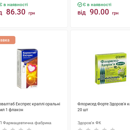
Є в наявності
Є в наявності
86.30
90.00
д
від
грн
грн
КУПИТИ
КУПИТИ
тавка
рвалтаб Експрес краплі оральні
Флорисед Форте Здоров'я 
 мл 1 флакон
20 шт
П Фармацевтична фабрика
Здоров'я ФК