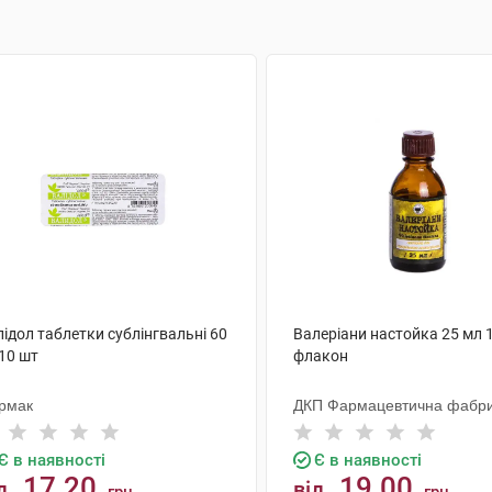
ідол таблетки сублінгвальні 60
Валеріани настойка 25 мл 
10 шт
флакон
рмак
ДКП Фармацевтична фабр
Є в наявності
Є в наявності
17.20
19.00
д
від