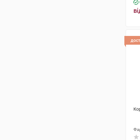
ві
дос
Ко
Фа