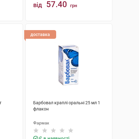
57.40
від
грн
КУПИТИ
доставка
т
Барбовал краплі оральні 25 мл 1
флакон
Фармак
Є в наявності