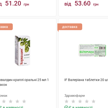
51.20
53.60
д
від
грн
грн
КУПИТИ
КУПИТИ
тавка
доставка
валдин краплі оральні 25 мл 1
IF Валеріана таблетки 20 ш
акон
рмак
Здравофарм
Є в наявності
Є в наявності