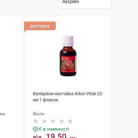
доставка
1
Валеріани настойка Arbor Vitae 25
мл 1 флакон
ика
Віола
Є в наявності
19.50
від