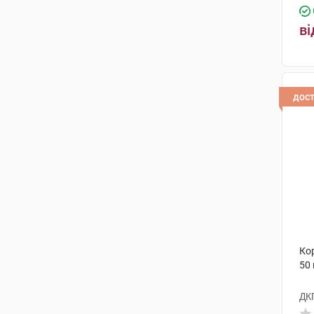
ві
дос
Ко
50
ДК