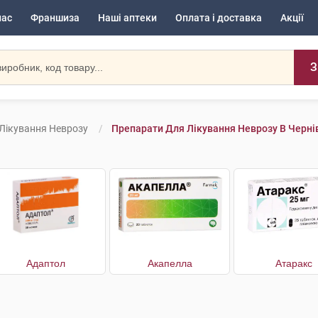
нас
Франшиза
Наші аптеки
Оплата і доставка
Акції
З
Лікування Неврозу
Препарати Для Лікування Неврозу В Черні
Адаптол
Акапелла
Атаракс