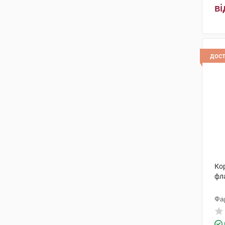
ві
дос
Кор
фл
Фа