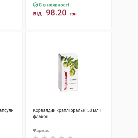
Є в наявності
98.20
від
грн
КУПИТИ
капсули
Корвалдин краплі оральні 50 мл 1
флакон
Фармак