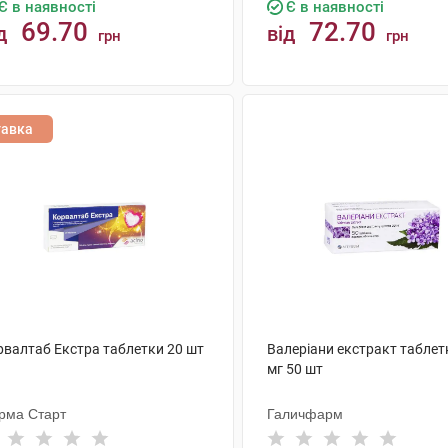
Є в наявності
Є в наявності
69.70
72.70
д
від
грн
грн
КУПИТИ
КУПИТИ
тавка
рвалтаб Екстра таблетки 20 шт
Валеріани екстракт таблет
мг 50 шт
рма Старт
Галичфарм