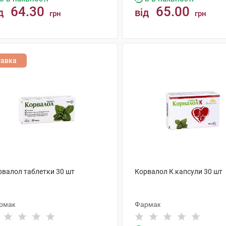
64.30
65.00
д
від
грн
грн
КУПИТИ
КУПИТИ
тавка
рвалол таблетки 30 шт
Корвалол К капсули 30 шт
рмак
Фармак