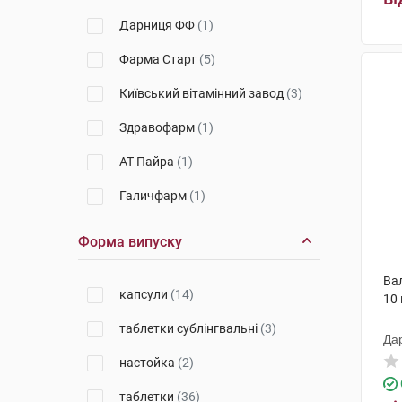
Дарниця ФФ
(1)
Фарма Старт
(5)
Київський вітамінний завод
(3)
Здравофарм
(1)
АТ Пайра
(1)
Галичфарм
(1)
Здоров'я народу
(1)
Форма випуску
Здоров'я ФК
(1)
Ва
капсули
(14)
ЮСБ Фарма
(1)
10
таблетки сублінгвальні
(3)
Софарма
(2)
Да
настойка
(2)
Інтерхім
(10)
таблетки
(36)
Егіс
(2)