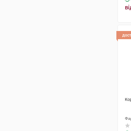
ві
дос
Ко
Фа