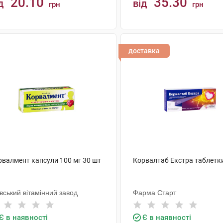
20.10
35.30
д
від
грн
грн
КУПИТИ
КУПИТИ
доставка
рвалмент капсули 100 мг 30 шт
Корвалтаб Екстра таблетк
вський вітамінний завод
Фарма Старт
Є в наявності
Є в наявності