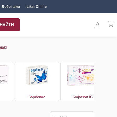
Добрі ціни
Likar Online
НАЙТИ
вцях
Барбовал
Бафазол IC