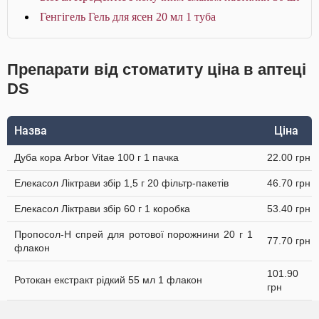
Генгігель Гель для ясен 20 мл 1 туба
Препарати від стоматиту ціна в аптеці
DS
Назва
Ціна
Дуба кора Arbor Vitae 100 г 1 пачка
22.00 грн
Елекасол Ліктрави збір 1,5 г 20 фільтр-пакетів
46.70 грн
Елекасол Ліктрави збір 60 г 1 коробка
53.40 грн
Пропосол-Н спрей для ротової порожнини 20 г 1
77.70 грн
флакон
101.90
Ротокан екстракт рідкий 55 мл 1 флакон
грн