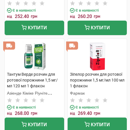
Є в наявності
Є в наявності
252.40
грн
260.20
грн
від
від
КУПИТИ
КУПИТИ
Тантум Верде розчин для
Зіпелор розчин для ротової
ротової порожнини 1,5 мг/
порожнини 1,5 мг/мл 100 мл
мл 120 мл 1 флакон
1 флакон
Азіенде Кіміке Ріуніте
Фармак
Анжеліні Франческо
Є в наявності
Є в наявності
268.00
грн
269.40
грн
від
від
КУПИТИ
КУПИТИ