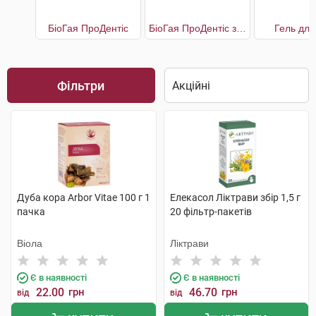
БіоГая ПроДентіс
БіоГая ПроДентіс з яблучним смаком
Гель для
Фільтри
Дуба кора Arbor Vitae 100 г 1
Елекасол Ліктрави збір 1,5 г
пачка
20 фільтр-пакетів
Віола
Ліктрави
Є в наявності
Є в наявності
22.00
грн
46.70
грн
від
від