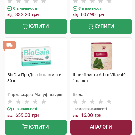
Є в наявності
Є в наявності
333.20
грн
607.90
грн
від
від
КУПИТИ
КУПИТИ
БіоГая ПроДентіс пастилки
Шавлії листя Arbor Vitae 40 г
30 шт
1 пачка
Фармасієрра Мануфактурінг
Віола
Є в наявності
Немає в наявності
659.30
грн
16.00
грн
від
від
АНАЛОГИ
КУПИТИ