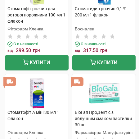
Стоматофіт розчин для
Стоматидин розчин 0,1 %
ротової порожнини 100 мл 1
200 мл 1 флакон
флакон
Фітофарм Кленка
Босналек
Є в наявності
Є в наявності
299.50
грн
317.50
грн
від
від
КУПИТИ
КУПИТИ
Стоматофіт А міні 30 мл 1
БіоГая ПроДентіс з
флакон
яблучним смаком пастилки
30 шт
Фітофарм Кленка
Фармасієрра Мануфактурінг