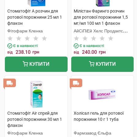
Стоматофіт А розчин для
Мілістан Фаринго розчин
ротової порожнини 25 мл 1
для ротової порожнини 1,5
флакон
мг/мл 100 мл 1 флакон
Фітофарм Кленка
АйСіПіЕй Хелс Продактc
Лімітед
Є в наявності
Є в наявності
238.10
грн
240.00
грн
від
від
КУПИТИ
КУПИТИ
Стоматофіт Air спрей для
Холісал гель для ротової
ротової порожнини 30 мл 1
порожнини 10 г 1 туба
флакон
Фітофарм Кленка
Фармзавод Єльфа