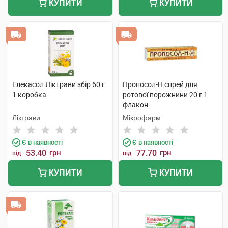
КУПИТИ
КУПИТИ
Елекасол Ліктрави збір 60 г
Пропосол-Н спрей для
1 коробка
ротової порожнини 20 г 1
флакон
Ліктрави
Мікрофарм
Є в наявності
Є в наявності
53.40
грн
77.70
грн
від
від
КУПИТИ
КУПИТИ