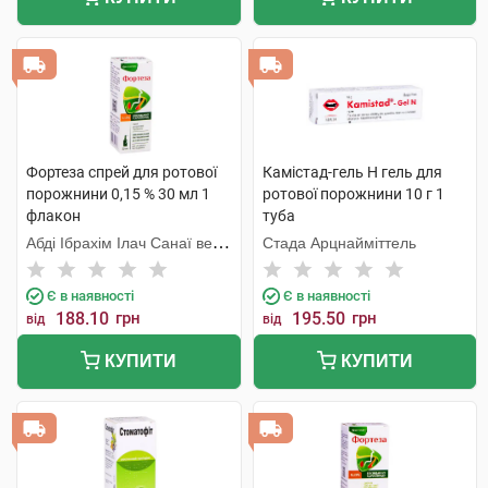
Фортеза спрей для ротової
Камістад-гель Н гель для
порожнини 0,15 % 30 мл 1
ротової порожнини 10 г 1
флакон
туба
Абді Ібрахім Ілач Санаї ве
Стада Арцнайміттель
Тіджарет
Є в наявності
Є в наявності
188.10
грн
195.50
грн
від
від
КУПИТИ
КУПИТИ