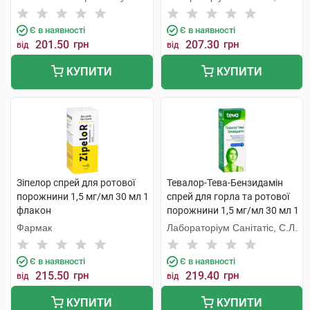
Є в наявності
Є в наявності
201.50
грн
207.30
грн
від
від
КУПИТИ
КУПИТИ
Зіпелор спрей для ротової
Тевалор-Тева-Бензидамін
порожнини 1,5 мг/мл 30 мл 1
спрей для горла та ротової
флакон
порожнини 1,5 мг/мл 30 мл 1
флакон
Фармак
Лабораторіум Санітатіс, С.Л.
Є в наявності
Є в наявності
215.50
грн
219.40
грн
від
від
КУПИТИ
КУПИТИ