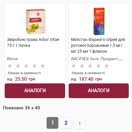
Звіробою трава Arbor Vitae
Мілістан Фаринго спрей для
75 г 1 пачка
ротової порожнини 1,5 мг/
мл 25 мл 1 флакон
Віола
АйСіПіЕй Хелс Продактc
Лімітед
Немає в наявності
Немає в наявності
25.50
грн
187.40
грн
від
від
АНАЛОГИ
АНАЛОГИ
Показано
36
з
40
1
2
›