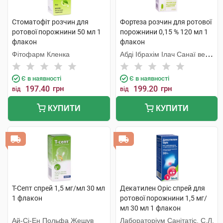
Стоматофіт розчин для
Фортеза розчин для ротової
ротової порожнини 50 мл 1
порожнини 0,15 % 120 мл 1
флакон
флакон
Фітофарм Кленка
Абді Ібрахім Ілач Санаї ве
Тіджарет
Є в наявності
Є в наявності
197.40
грн
199.20
грн
від
від
КУПИТИ
КУПИТИ
Т-Септ спрей 1,5 мг/мл 30 мл
Декатилен Оріс спрей для
1 флакон
ротової порожнини 1,5 мг/
мл 30 мл 1 флакон
Ай-Сі-Ен Польфа Жешув
Лабораторіум Санітатіс, С.Л.