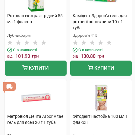
Ротокан екстракт рідкий 55
Камідент Здоров'я гель для
мл 1 флакон
ротової порожнини 10 г 1
туба
Лубнифарм
Здоров'я ФК
Є в наявності
Є в наявності
101.90
грн
130.80
грн
від
від
КУПИТИ
КУПИТИ
Метровіол Дента Arbor Vitae
Фітодент настойка 100 мл 1
гель для ясен 20 г 1 туба
флакон