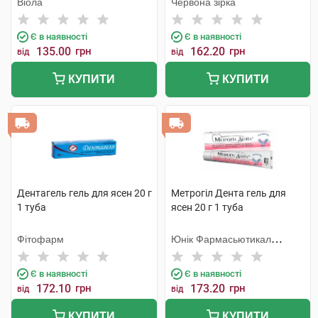
Віола
Червона зірка
Є в наявності
Є в наявності
135.00
грн
162.20
грн
від
від
КУПИТИ
КУПИТИ
Дентагель гель для ясен 20 г
Метрогіл Дента гель для
1 туба
ясен 20 г 1 туба
Фітофарм
Юнік Фармасьютикал
Лабораторіз
Є в наявності
Є в наявності
172.10
грн
173.20
грн
від
від
КУПИТИ
КУПИТИ