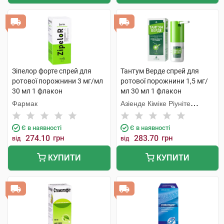
Зіпелор форте спрей для
Тантум Верде спрей для
ротової порожнини 3 мг/мл
ротової порожнини 1,5 мг/
30 мл 1 флакон
мл 30 мл 1 флакон
Фармак
Азіенде Кіміке Ріуніте
Анжеліні Франческо
Є в наявності
Є в наявності
274.10
грн
283.70
грн
від
від
КУПИТИ
КУПИТИ