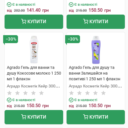
Є в наявності
Є в наявності
141.40
150.50
грн
грн
від
202.00
від
215.00
КУПИТИ
КУПИТИ
−30%
−30%
Agrado Гель для ванни та
Agrado Гель для душу та
душу Кокосове молоко 1 250
ванни Залишайся на
мл 1 флакон
позитиві 1 250 мл 1 флакон
Аградо Косметік Кейр 3000
Аградо Косметік Кейр 3000
С.Л.У.
С.Л.У.
Є в наявності
Є в наявності
150.50
150.50
грн
грн
від
215.00
від
215.00
КУПИТИ
КУПИТИ