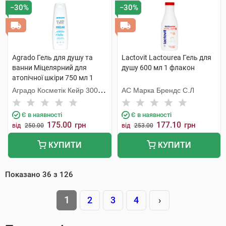
−30%
−30%
Agrado Гель для душу та
Lactovit Lactourea Гель для
ванни Міцелярний для
душу 600 мл 1 флакон
атопічної шкіри 750 мл 1
флакон
Аградо Косметік Кейр 3000
АС Марка Брендс С.Л
С.Л.У.
Є в наявності
Є в наявності
175.00
177.10
грн
грн
від
250.00
від
253.00
КУПИТИ
КУПИТИ
Показано
36
з
126
1
2
3
4
›