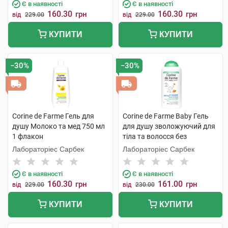
Є в наявності
Є в наявності
160.30
160.30
грн
грн
від
229.00
від
229.00
КУПИТИ
КУПИТИ
−30%
−30%
Corine de Farme Гель для
Corine de Farme Baby Гель
душу Молоко та мед 750 мл
для душу зволожуючий для
1 флакон
тіла та волосся без
сульфатів 250 мл 1 флакон
Лабораторіес Сарбек
Лабораторіес Сарбек
Є в наявності
Є в наявності
160.30
161.00
грн
грн
від
229.00
від
230.00
КУПИТИ
КУПИТИ