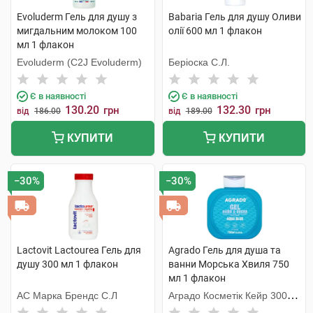
Evoluderm Гель для душу з
Babaria Гель для душу Оливи
мигдальним молоком 100
олії 600 мл 1 флакон
мл 1 флакон
Evoluderm (C2J Evoluderm)
Беріоска С.Л.
Є в наявності
Є в наявності
130.20
132.30
грн
грн
від
186.00
від
189.00
КУПИТИ
КУПИТИ
−30%
−30%
Lactovit Lactourea Гель для
Agrado Гель для душа та
душу 300 мл 1 флакон
ванни Морська Хвиля 750
мл 1 флакон
АС Марка Брендс С.Л
Аградо Косметік Кейр 3000
С.Л.У.