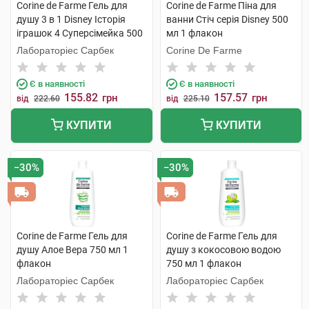
Corine de Farme Гель для
Corine de Farme Піна для
душу 3 в 1 Disney Історія
ванни Стіч серія Disney 500
іграшок 4 Суперсімейка 500
мл 1 флакон
мл 1 флакон
Лабораторіес Сарбек
Corine De Farme
Є в наявності
Є в наявності
155.82
157.57
грн
грн
від
222.60
від
225.10
КУПИТИ
КУПИТИ
−30%
−30%
Corine de Farme Гель для
Corine de Farme Гель для
душу Алое Вера 750 мл 1
душу з кокосовою водою
флакон
750 мл 1 флакон
Лабораторіес Сарбек
Лабораторіес Сарбек