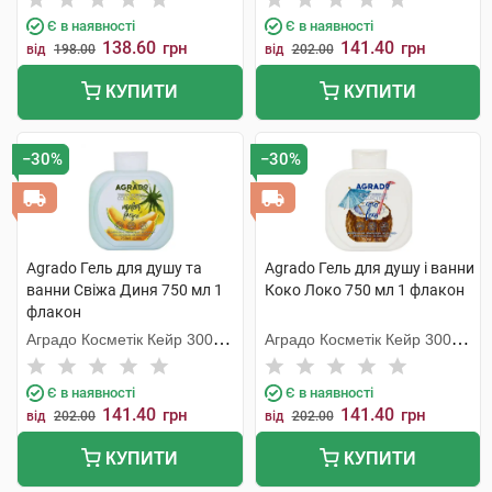
Є в наявності
Є в наявності
138.60
141.40
грн
грн
від
198.00
від
202.00
КУПИТИ
КУПИТИ
−30%
−30%
Agrado Гель для душу та
Agrado Гель для душу і ванни
ванни Свіжа Диня 750 мл 1
Коко Локо 750 мл 1 флакон
флакон
Аградо Косметік Кейр 3000
Аградо Косметік Кейр 3000
С.Л.У.
С.Л.У.
Є в наявності
Є в наявності
141.40
141.40
грн
грн
від
202.00
від
202.00
КУПИТИ
КУПИТИ