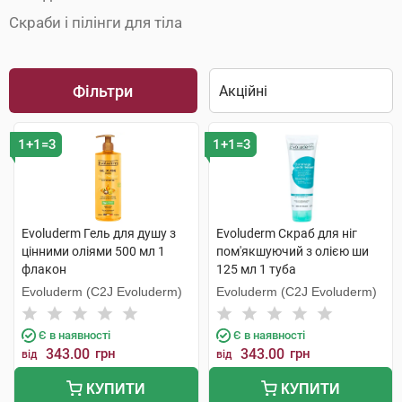
Скраби і пілінги для тіла
Фільтри
1+1=3
1+1=3
Evoluderm Гель для душу з
Evoluderm Скраб для ніг
цінними оліями 500 мл 1
пом'якшуючий з олією ши
флакон
125 мл 1 туба
Evoluderm (C2J Evoluderm)
Evoluderm (C2J Evoluderm)
Є в наявності
Є в наявності
343.00
грн
343.00
грн
від
від
КУПИТИ
КУПИТИ