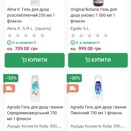
Alma K. Гель для душу
Original Botanic Гель для
розслабляючий 250 мл 1
душу унісекс 1 000 мл 1
флакон
флакон
Alma K. S.R.L. (Ізраїль)
Egalle S.L.
Є в наявності
Є в наявності
709.00
грн
999.00
грн
від
від
КУПИТИ
КУПИТИ
−30%
−30%
Agrado Гель для душу і ванни
Agrado Гель для душу і ванни
Середземноморський 750
Північний 750 мл 1 флакон
мл 1 флакон
Аградо Косметік Кейр 3000
Аградо Косметік Кейр 3000