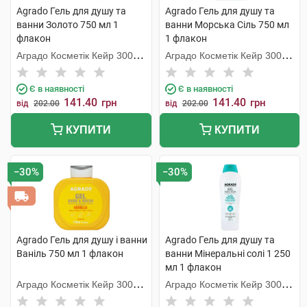
Agrado Гель для душу та
Agrado Гель для душу та
ванни Золото 750 мл 1
ванни Морська Сіль 750 мл
флакон
1 флакон
Аградо Косметік Кейр 3000
Аградо Косметік Кейр 3000
С.Л.У.
С.Л.У.
Є в наявності
Є в наявності
141.40
141.40
грн
грн
від
202.00
від
202.00
КУПИТИ
КУПИТИ
−30%
−30%
Agrado Гель для душу і ванни
Agrado Гель для душу та
Ваніль 750 мл 1 флакон
ванни Мінеральні солі 1 250
мл 1 флакон
Аградо Косметік Кейр 3000
Аградо Косметік Кейр 3000
С.Л.У.
С.Л.У.