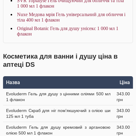
SVR Topialyse Гель очищуючий для обличчя та тіла
1 000 мл 1 флакон
Nuxe Медова мрія Гель універсальний для обличчя і
тіла 400 мл 1 флакон
Original Botanic Гель для душу унісекс 1 000 мл 1
флакон
Косметика для ванни і душу ціна в
аптеці DS
Назва
Ціна
Evoluderm Гель для душу з цінними оліями 500 мл
343.00
1 флакон
грн
Evoluderm Скраб для ніг пом'якшуючий з олією ши
343.00
125 мл 1 туба
грн
Evoluderm Гель для душу кремовий з аргановою
343.00
олією 500 мл 1 флакон
грн