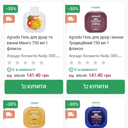
−30%
−30%
Agrado Гель для душу та
Agrado Гель для душу і ванни
ванни Манго 750 мл 1
Традиційний 750 мл 1
флакон
флакон
Аградо Косметік Кейр 3000
Аградо Косметік Кейр 3000
С.Л.У.
С.Л.У.
Є в наявності
Є в наявності
141.40
141.40
грн
грн
від
202.00
від
202.00
КУПИТИ
КУПИТИ
−30%
−30%