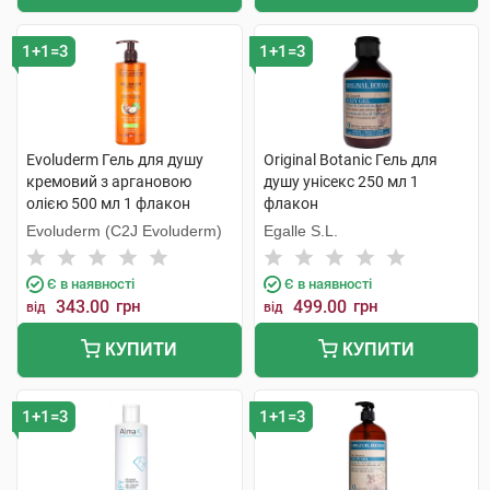
1+1=3
1+1=3
Evoluderm Гель для душу
Original Botanic Гель для
кремовий з аргановою
душу унісекс 250 мл 1
олією 500 мл 1 флакон
флакон
Evoluderm (C2J Evoluderm)
Egalle S.L.
Є в наявності
Є в наявності
343.00
грн
499.00
грн
від
від
КУПИТИ
КУПИТИ
1+1=3
1+1=3