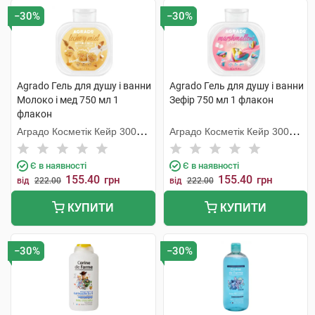
−30%
−30%
Agrado Гель для душу і ванни
Agrado Гель для душу і ванни
Молоко і мед 750 мл 1
Зефір 750 мл 1 флакон
флакон
Аградо Косметік Кейр 3000
Аградо Косметік Кейр 3000
С.Л.У.
С.Л.У.
Є в наявності
Є в наявності
155.40
155.40
грн
грн
від
222.00
від
222.00
КУПИТИ
КУПИТИ
−30%
−30%