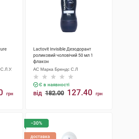
ure
Lactovit Invisible Дезодорант
роликовий чоловічий 50 мл 1
флакон
С.Л.У.
АС Марка Брендс С.Л
Є в наявності
0
127.40
від
182.00
грн
грн
КУПИТИ
−30%
доставка