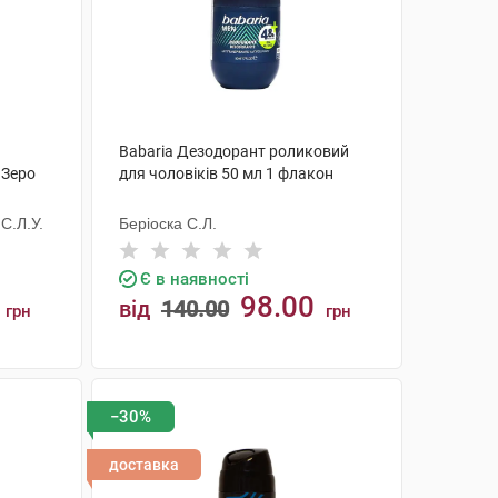
Babaria Дезодорант роликовий
 Зеро
для чоловіків 50 мл 1 флакон
С.Л.У.
Беріоска С.Л.
Є в наявності
98.00
від
140.00
грн
грн
КУПИТИ
−30%
доставка