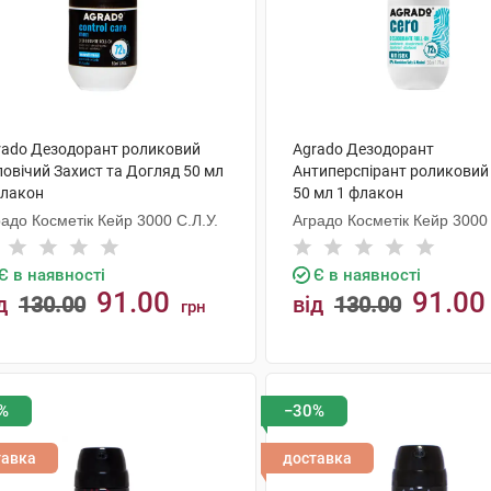
rado Дезодорант роликовий
Agrado Дезодорант
ловічий Захист та Догляд 50 мл
Антиперспірант роликовий
флакон
50 мл 1 флакон
адо Косметік Кейр 3000 С.Л.У.
Аградо Косметік Кейр 3000 
Є в наявності
Є в наявності
91.00
91.00
д
130.00
від
130.00
грн
КУПИТИ
КУПИТИ
%
−30%
тавка
доставка