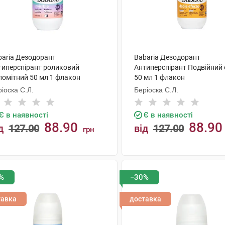
baria Дезодорант
Babaria Дезодорант
типерспірант роликовий
Антиперспірант Подвійний
помітний 50 мл 1 флакон
50 мл 1 флакон
іоска С.Л.
Беріоска С.Л.
Є в наявності
Є в наявності
88.90
88.90
д
127.00
від
127.00
грн
КУПИТИ
КУПИТИ
%
−30%
тавка
доставка