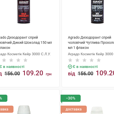
rado Дезодорант спрей
Agrado Дезодорант спрей
ловічий Дикий Шоколад 150 мл
чоловічий Чутлива Прохол
флакон
мл 1 флакон
адо Косметік Кейр 3000 С.Л.У.
Аградо Косметік Кейр 3000 
Є в наявності
Є в наявності
109.20
109.2
д
156.00
від
156.00
грн
КУПИТИ
КУПИТИ
%
−30%
тавка
доставка