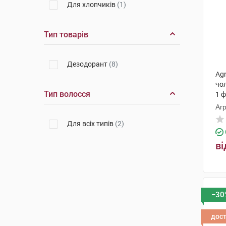
Для хлопчиків
(1)
Тип товарів
Дезодорант
(8)
Ag
чо
Тип волосся
1 
Агр
Для всіх типів
(2)
ві
−30
дос