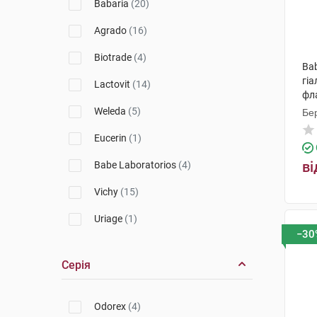
Babaria
(20)
Agrado
(16)
Biotrade
(4)
Ba
гі
Lactovit
(14)
фл
Weleda
(5)
Бер
Eucerin
(1)
ві
Babe Laboratorios
(4)
Vichy
(15)
Uriage
(1)
−30
Nuxe
(3)
Серія
SVR
(4)
MartiDerm
(2)
Odorex
(4)