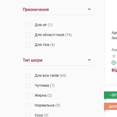
Призначення
Для ніг
(1)
Ag
Для області пахв
(76)
За
Для тіла
(4)
Агр
Тип шкіри
ві
Для всіх типів
(60)
Чутлива
(7)
−30
Жирна
(2)
Нормальна
(5)
дос
Суха
(3)