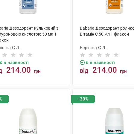
baria Дезодорант кульковий з
Babaria Дезодорант ролик
алуроновою кислотою 50 мл 1
Вітамін С 50 мл 1 флакон
акон
іоска С.Л.
Беріоска С.Л.
Є в наявності
Є в наявності
214.00
214.00
д
від
грн
грн
КУПИТИ
КУПИТИ
%
−30%