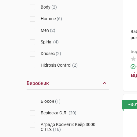
Ducray
(2)
Body
(2)
Homme
(6)
Men
(2)
Ba
ро
Spirial
(4)
Бер
Driosec
(2)
Hidrosis Control
(2)
ві
Виробник
Біокон
(1)
−30
Беріоска С.Л.
(20)
Аградо Косметік Кейр 3000
С.Л.У.
(16)