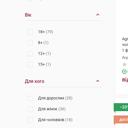
Вік
18+
(79)
Ag
8+
(1)
чо
1 
12+
(1)
Агр
15+
(1)
ві
Для кого
Для дорослих
(28)
−30
Для жінок
(36)
дос
Для чоловіків
(18)