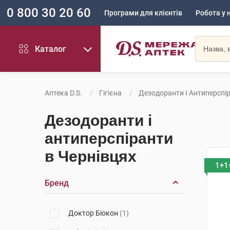
0 800 30 20 60
Програми для клієнтів
Робота у 
Каталог
Аптека D.S.
Гігієна
Дезодоранти І Антиперспі
Дезодоранти і
антиперспіранти
в Чернівцях
1+1
Бренд
Доктор Біокон
(1)