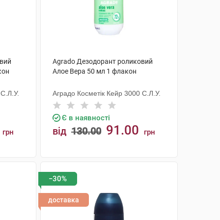
овий
Agrado Дезодорант роликовий
кон
Алое Вера 50 мл 1 флакон
С.Л.У.
Аградо Косметік Кейр 3000 С.Л.У.
Є в наявності
91.00
від
130.00
грн
грн
КУПИТИ
−30%
доставка