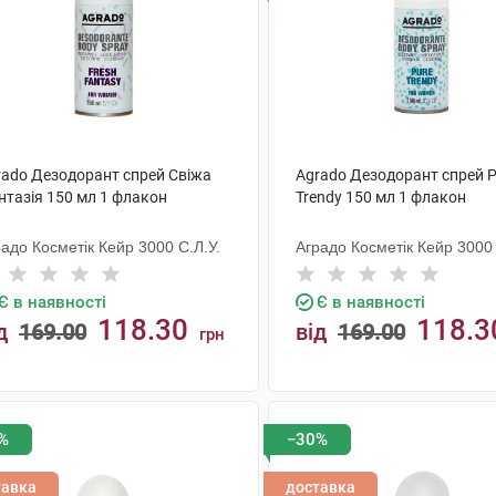
rado Дезодорант спрей Свіжа
Agrado Дезодорант спрей P
нтазія 150 мл 1 флакон
Trendy 150 мл 1 флакон
адо Косметік Кейр 3000 С.Л.У.
Аградо Косметік Кейр 3000 
Є в наявності
Є в наявності
118.30
118.3
д
169.00
від
169.00
грн
КУПИТИ
КУПИТИ
%
−30%
тавка
доставка