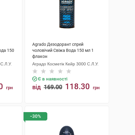
Agrado Дезодорант спрей
ода 150
чоловічий Свіжа Вода 150 мл 1
флакон
С.Л.У.
Аградо Косметік Кейр 3000 С.Л.У.
Є в наявності
0
118.30
від
169.00
грн
грн
КУПИТИ
−30%