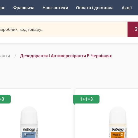
нас
Франшиза
Наші аптеки
Оплата і доставка
Акції
З
ранти
Дезодоранти І Антиперспіранти В Чернівцях
=3
1+1=3