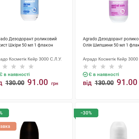
rado Дезодорант роликовий
Agrado Дезодорант ролик
хист Шкіри 50 мл 1 флакон
Олія Шипшини 50 мл 1 фла
адо Косметік Кейр 3000 С.Л.У.
Аградо Косметік Кейр 3000 
Є в наявності
Є в наявності
91.00
91.00
д
130.00
від
130.00
грн
КУПИТИ
КУПИТИ
%
−30%
тавка