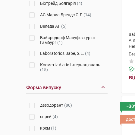
Біотрейд Болгарія
(4)
АС Марка Брендс С.Л
(14)
Веледа АГ
(5)
Ba
Байєрсдорф Мануфектурінг
Ан
Гамбург
(1)
Не
Laboratorios Babe, S.L.
(4)
Бер
Косметік Актів Інтернаціональ
(15)
ві
Урьяж
(1)
Форма випуску
Лабораторія Нюкс
(3)
Ляборатуар SVR
(4)
дезодорант
(80)
−30
Мартідерм Ес Ел
(2)
спрей
(4)
дос
П'єр Фабр Дермо-Косметик
(2)
крем
(1)