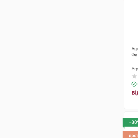
Ag
Фа
Агр
ві
−30
дос