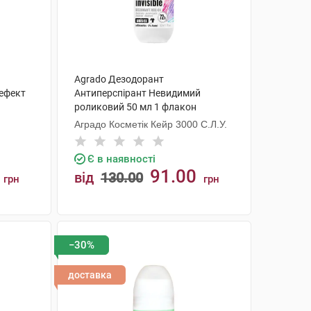
Agrado Дезодорант
 ефект
Антиперспірант Невидимий
роликовий 50 мл 1 флакон
Аградо Косметік Кейр 3000 С.Л.У.
Є в наявності
91.00
від
130.00
грн
грн
КУПИТИ
−30%
доставка