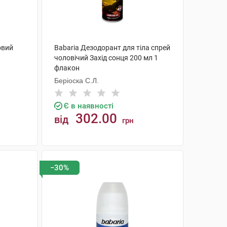
овий
Babaria Дезодорант для тіла спрей
чоловічий Захід сонця 200 мл 1
флакон
Беріоска С.Л.
Є в наявності
302.00
від
грн
КУПИТИ
−30%