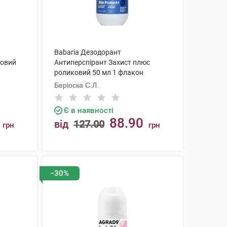
Babaria Дезодорант
ковий
Антиперспірант Захист плюс
роликовий 50 мл 1 флакон
Беріоска С.Л.
Є в наявності
88.90
від
127.00
грн
грн
КУПИТИ
−30%