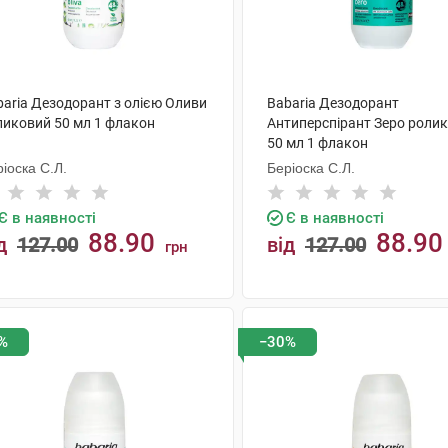
baria Дезодорант з олією Оливи
Babaria Дезодорант
ликовий 50 мл 1 флакон
Антиперспірант Зеро роли
50 мл 1 флакон
іоска С.Л.
Беріоска С.Л.
Є в наявності
Є в наявності
88.90
88.90
д
127.00
від
127.00
грн
КУПИТИ
КУПИТИ
%
−30%