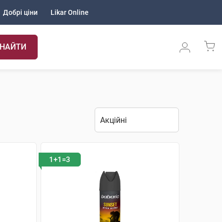
Добрі ціни
Likar Online
НАЙТИ
1+1=3