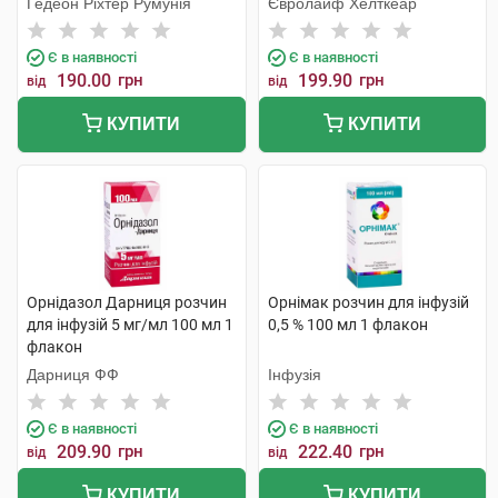
Гедеон Ріхтер Румунія
Євролайф Хелткеар
Є в наявності
Є в наявності
190.00
грн
199.90
грн
від
від
КУПИТИ
КУПИТИ
Орнідазол Дарниця розчин
Орнімак розчин для інфузій
для інфузій 5 мг/мл 100 мл 1
0,5 % 100 мл 1 флакон
флакон
Дарниця ФФ
Інфузія
Є в наявності
Є в наявності
209.90
грн
222.40
грн
від
від
КУПИТИ
КУПИТИ