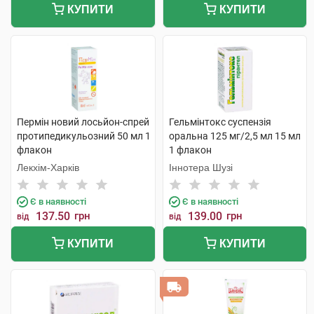
КУПИТИ
КУПИТИ
Пермін новий лосьйон-спрей
Гельмінтокс суспензія
протипедикульозний 50 мл 1
оральна 125 мг/2,5 мл 15 мл
флакон
1 флакон
Лекхім-Харків
Іннотера Шузі
Є в наявності
Є в наявності
137.50
грн
139.00
грн
від
від
КУПИТИ
КУПИТИ