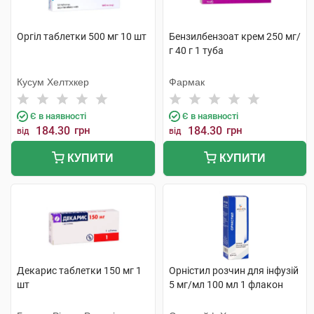
Оргіл таблетки 500 мг 10 шт
Бензилбензоат крем 250 мг/
г 40 г 1 туба
Кусум Хелтхкер
Фармак
Є в наявності
Є в наявності
184.30
грн
184.30
грн
від
від
КУПИТИ
КУПИТИ
Декарис таблетки 150 мг 1
Орністил розчин для інфузій
шт
5 мг/мл 100 мл 1 флакон