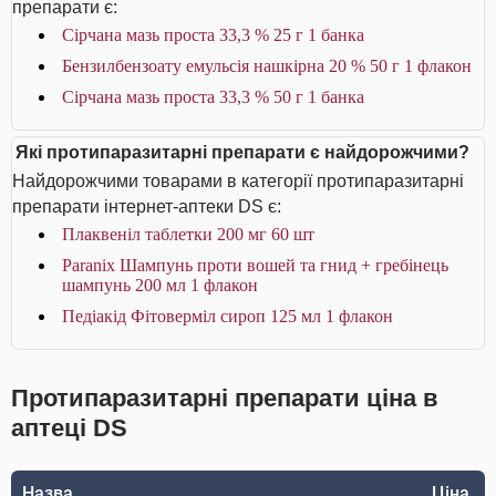
препарати є:
Сірчана мазь проста 33,3 % 25 г 1 банка
Бензилбензоату емульсія нашкірна 20 % 50 г 1 флакон
Сірчана мазь проста 33,3 % 50 г 1 банка
Які протипаразитарні препарати є найдорожчими?
Найдорожчими товарами в категорії протипаразитарні
препарати інтернет-аптеки DS є:
Плаквеніл таблетки 200 мг 60 шт
Paranix Шампунь проти вошей та гнид + гребінець
шампунь 200 мл 1 флакон
Педіакід Фітоверміл сироп 125 мл 1 флакон
Протипаразитарні препарати ціна в
аптеці DS
Назва
Ціна