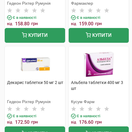
Гедеон Ріхтер Румунія
Фармаклер
Є в наявності
Є в наявності
158.80
грн
159.00
грн
від
від
КУПИТИ
КУПИТИ
Декарис таблетки 50 мг 2 шт
Альбела таблетки 400 мг 3
шт
Гедеон Ріхтер Румунія
Кусум Фарм
Є в наявності
Є в наявності
172.50
грн
176.60
грн
від
від