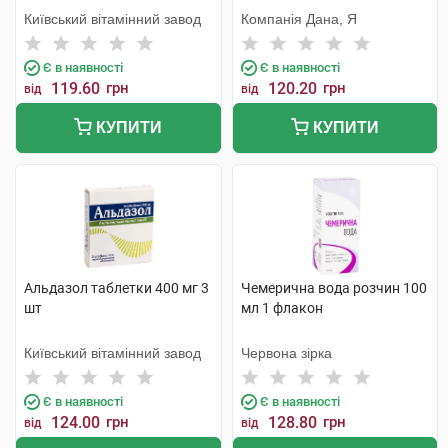
Київський вітамінний завод
Компанія Дана, Я
Є в наявності
Є в наявності
119.60
грн
120.20
грн
від
від
КУПИТИ
КУПИТИ
Альдазол таблетки 400 мг 3
Чемерична вода розчин 100
шт
мл 1 флакон
Київський вітамінний завод
Червона зірка
Є в наявності
Є в наявності
124.00
грн
128.80
грн
від
від