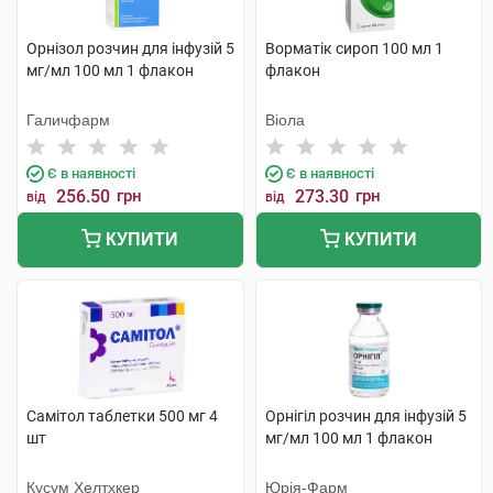
Орнізол розчин для інфузій 5
Ворматік сироп 100 мл 1
мг/мл 100 мл 1 флакон
флакон
Галичфарм
Віола
Є в наявності
Є в наявності
256.50
грн
273.30
грн
від
від
КУПИТИ
КУПИТИ
Самітол таблетки 500 мг 4
Орнігіл розчин для інфузій 5
шт
мг/мл 100 мл 1 флакон
Кусум Хелтхкер
Юрія-Фарм