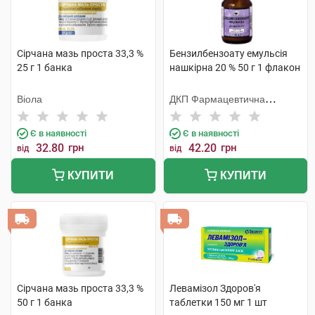
Сірчана мазь проста 33,3 %
Бензилбензоату емульсія
25 г 1 банка
нашкірна 20 % 50 г 1 флакон
Віола
ДКП Фармацевтична
фабрика
Є в наявності
Є в наявності
32.80
грн
42.20
грн
від
від
КУПИТИ
КУПИТИ
Сірчана мазь проста 33,3 %
Левамізол Здоров'я
50 г 1 банка
таблетки 150 мг 1 шт