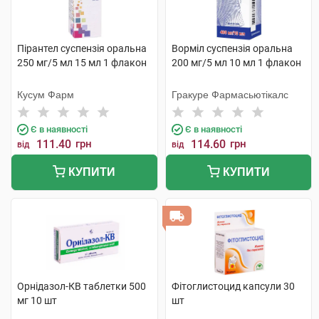
Пірантел суспензія оральна
Ворміл суспензія оральна
250 мг/5 мл 15 мл 1 флакон
200 мг/5 мл 10 мл 1 флакон
Кусум Фарм
Гракуре Фармасьютікалс
Є в наявності
Є в наявності
111.40
грн
114.60
грн
від
від
КУПИТИ
КУПИТИ
Орнідазол-КВ таблетки 500
Фітоглистоцид капсули 30
мг 10 шт
шт