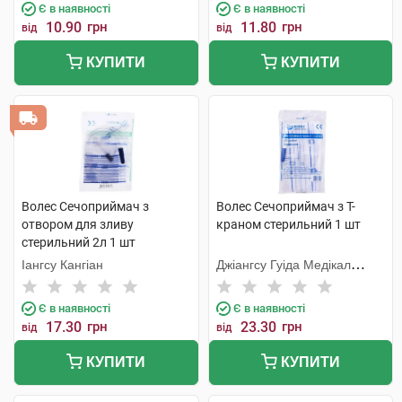
Є в наявності
Є в наявності
10.90
грн
11.80
грн
від
від
КУПИТИ
КУПИТИ
Волес Сечоприймач з
Волес Сечоприймач з Т-
отвором для зливу
краном стерильний 1 шт
стерильний 2л 1 шт
Іангсу Кангіан
Джіангсу Гуіда Медікал
Інструментс Ко.
Є в наявності
Є в наявності
17.30
грн
23.30
грн
від
від
КУПИТИ
КУПИТИ