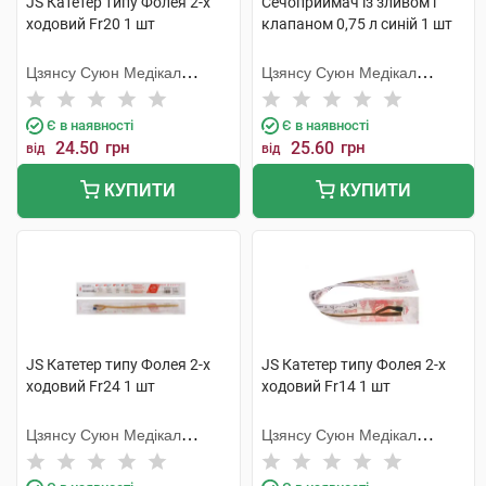
JS Катетер типу Фолея 2-х
Сечоприймач із зливом і
ходовий Fr20 1 шт
клапаном 0,75 л синій 1 шт
Цзянсу Суюн Медікал
Цзянсу Суюн Медікал
Метіріалс
Метіріалс
Є в наявності
Є в наявності
24.50
грн
25.60
грн
від
від
КУПИТИ
КУПИТИ
JS Катетер типу Фолея 2-х
JS Катетер типу Фолея 2-х
ходовий Fr24 1 шт
ходовий Fr14 1 шт
Цзянсу Суюн Медікал
Цзянсу Суюн Медікал
Метіріалс
Метіріалс