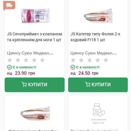
JS Сечоприймач з клапаном
JS Катетер типу Фолея 2-х
та кріпленням для ноги 1 шт
ходовий Fr18 1 шт
Цзянсу Суюн Медікал
Цзянсу Суюн Медікал
Метіріалс
Метіріалс
Є в наявності
Є в наявності
23.90
грн
24.50
грн
від
від
КУПИТИ
КУПИТИ