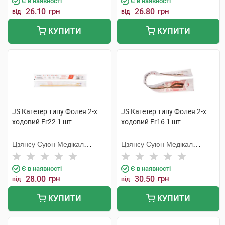
Є в наявності
Є в наявності
26.10
грн
26.80
грн
від
від
КУПИТИ
КУПИТИ
JS Катетер типу Фолея 2-х
JS Катетер типу Фолея 2-х
ходовий Fr22 1 шт
ходовий Fr16 1 шт
Цзянсу Суюн Медікал
Цзянсу Суюн Медікал
Метіріалс
Метіріалс
Є в наявності
Є в наявності
28.00
грн
30.50
грн
від
від
КУПИТИ
КУПИТИ