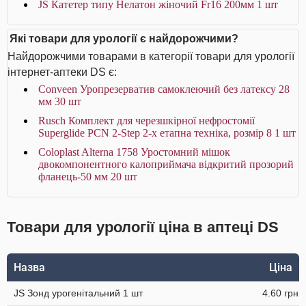
JS Катетер типу Нелатон жіночий Fr16 200мм 1 шт
Які товари для урології є найдорожчими?
Найдорожчими товарами в категорії товари для урології
інтернет-аптеки DS є:
Conveen Уропрезерватив самоклеючий без латексу 28
мм 30 шт
Rusch Комплект для черезшкірної нефростомії
Superglide PCN 2-Step 2-х етапна техніка, розмір 8 1 шт
Coloplast Alterna 1758 Уростомний мішок
двокомпонентного калоприймача відкритий прозорий
фланець-50 мм 20 шт
Товари для урології ціна в аптеці DS
Назва
Ціна
JS Зонд урогенітальний 1 шт
4.60 грн