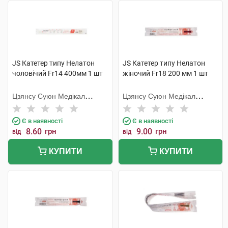
JS Катетер типу Нелатон
JS Катетер типу Нелатон
чоловічий Fr14 400мм 1 шт
жіночий Fr18 200 мм 1 шт
Цзянсу Суюн Медікал
Цзянсу Суюн Медікал
Метіріалс
Метіріалс
Є в наявності
Є в наявності
8.60
грн
9.00
грн
від
від
КУПИТИ
КУПИТИ