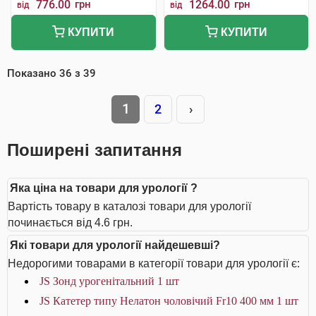
776.00
грн
1264.00
грн
від
від
КУПИТИ
КУПИТИ
Показано
36
з
39
1
2
›
Поширені запитання
Яка ціна на товари для урології ?
Вартість товару в каталозі товари для урології
починається від 4.6 грн.
Які товари для урології найдешевші?
Недорогими товарами в категорії товари для урології є:
JS Зонд урогенітальний 1 шт
JS Катетер типу Нелатон чоловічий Fr10 400 мм 1 шт