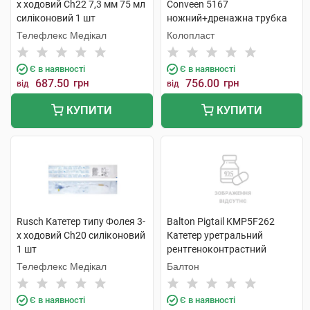
х ходовий Ch22 7,3 мм 75 мл
Conveen 5167
силіконовий 1 шт
ножний+дренажна трубка
50 см, 750 мл 10 шт
Телефлекс Медікал
Колопласт
Є в наявності
Є в наявності
687.50
грн
756.00
грн
від
від
КУПИТИ
КУПИТИ
Rusch Катетер типу Фолея 3-
Balton Pigtail KMP5F262
х ходовий Ch20 силіконовий
Катетер уретральний
1 шт
рентгеноконтрастний
подвійний 1 шт
Телефлекс Медікал
Балтон
Є в наявності
Є в наявності