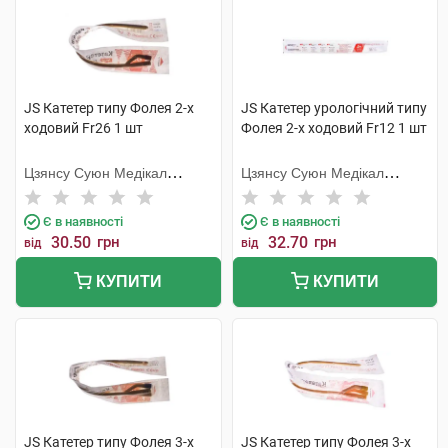
JS Катетер типу Фолея 2-х
JS Катетер урологічний типу
ходовий Fr26 1 шт
Фолея 2-х ходовий Fr12 1 шт
Цзянсу Суюн Медікал
Цзянсу Суюн Медікал
Метіріалс
Метіріалс
Є в наявності
Є в наявності
30.50
грн
32.70
грн
від
від
КУПИТИ
КУПИТИ
JS Катетер типу Фолея 3-х
JS Катетер типу Фолея 3-х