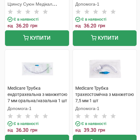
шт
Цзянсу Суюн Медікал
Допомога-1
Метіріалс
Є в наявності
Є в наявності
36.20
грн
36.20
грн
від
від
КУПИТИ
КУПИТИ
Medicare Трубка
Medicare Трубка
ендотрахеальна з манжетою
трахеостомічна з манжетою
7 мм оральна/назальна 1 шт
7,5 мм 1 шт
Допомога-1
Допомога-1
Є в наявності
Є в наявності
36.30
грн
39.30
грн
від
від