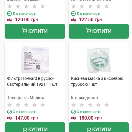
Є в наявності
Є в наявності
120.00
грн
122.50
грн
від
від
КУПИТИ
КУПИТИ
Фільтр Iso-Gard вірусно-
Киснева маска з кисневою
бактеріальний 19211 1 шт
трубкою 1 шт
Телефлекс Медікал
Інтерседжікал
Є в наявності
Є в наявності
147.00
грн
180.00
грн
від
від
КУПИТИ
КУПИТИ