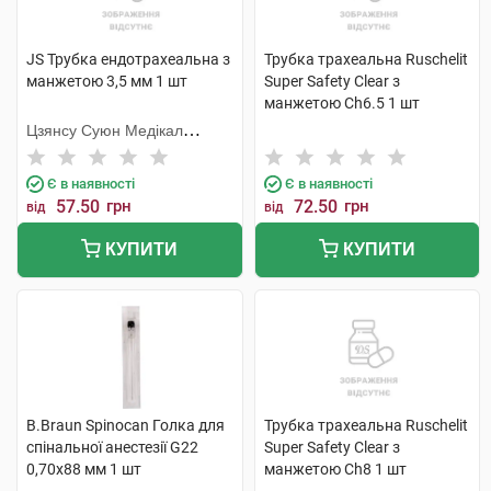
JS Трубка ендотрахеальна з
Трубка трахеальна Ruschelit
манжетою 3,5 мм 1 шт
Super Safety Clear з
манжетою Ch6.5 1 шт
Цзянсу Суюн Медікал
Метіріалс
Є в наявності
Є в наявності
57.50
грн
72.50
грн
від
від
КУПИТИ
КУПИТИ
B.Braun Spinocan Голка для
Трубка трахеальна Ruschelit
спінальної анестезії G22
Super Safety Clear з
0,70x88 мм 1 шт
манжетою Ch8 1 шт