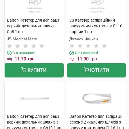
Balton Катетер для аспірації
JS Катетер аспіраційний
верхніх дихальних шляхів
вакуумним контролем Fr 10
Ch8 1 шт
чорний 1 шт
JS Medical Mate
Джансу Чанкан
Є в наявності
Є в наявності
11.70
грн
11.90
грн
від
від
КУПИТИ
КУПИТИ
Balton Катетер для аспірації
Balton Катетер для аспірації
верхніх дихальних шляхів з
верхніх дихальних шляхів з
вакуум контролем Ch10 1 шт
вакуум контролем Ch16 1 шт