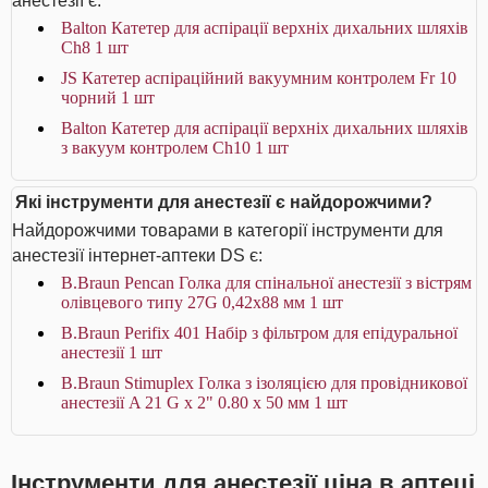
анестезії є:
Balton Катетер для аспірації верхніх дихальних шляхів
Ch8 1 шт
JS Катетер аспіраційний вакуумним контролем Fr 10
чорний 1 шт
Balton Катетер для аспірації верхніх дихальних шляхів
з вакуум контролем Ch10 1 шт
Які інструменти для анестезії є найдорожчими?
Найдорожчими товарами в категорії інструменти для
анестезії інтернет-аптеки DS є:
B.Braun Pencan Голка для спінальної анестезії з вістрям
олівцевого типу 27G 0,42х88 мм 1 шт
B.Braun Perifix 401 Набір з фільтром для епідуральної
анестезії 1 шт
B.Braun Stimuplex Голка з ізоляцією для провідникової
анестезії A 21 G x 2" 0.80 x 50 мм 1 шт
Інструменти для анестезії ціна в аптеці