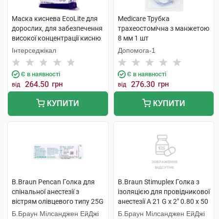
Маска киснева EcoLite для
Medicare Трубка
дорослих, для забезпечення
трахеостомічна з манжетою
високої концентрації кисню
8 мм 1 шт
з кисневою трубкою 1 шт
Інтерседжікал
Допомога-1
Є в наявності
Є в наявності
264.50
грн
276.30
грн
від
від
КУПИТИ
КУПИТИ
B.Braun Pencan Голка для
B.Braun Stimuplex Голка з
спінальної анестезії з
ізоляцією для провідникової
вістрям олівцевого типу 25G
анестезії A 21 G x 2" 0.80 x 50
0,53х88 мм 1 шт
мм 1 шт
Б.Браун Мілсанджен ЕйДжі
Б.Браун Мілсанджен ЕйДжі