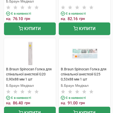
Б.Браун Медікал
Є в наявності
Є в наявності
76.10
грн
82.16
грн
від
від
КУПИТИ
КУПИТИ
B.Braun Spinocan Голка для
B.Braun Spinocan Голка для
спінальної анестезії G20
спінальної анестезії G25
0,90x88 мм 1 шт
0,53x88 мм 1 шт
Б.Браун Медікал
Б.Браун Медікал
Є в наявності
Є в наявності
86.40
грн
91.00
грн
від
від
КУПИТИ
КУПИТИ