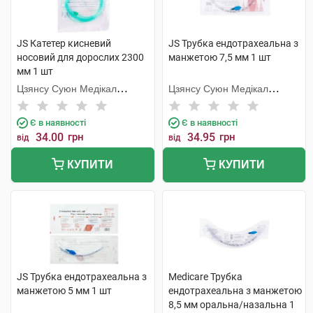
JS Катетер кисневий
JS Трубка ендотрахеальна з
носовий для дорослих 2300
манжетою 7,5 мм 1 шт
мм 1 шт
Цзянсу Суюн Медікал
Цзянсу Суюн Медікал
Метіріалс
Метіріалс
Є в наявності
Є в наявності
34.00
грн
34.95
грн
від
від
КУПИТИ
КУПИТИ
JS Трубка ендотрахеальна з
Medicare Трубка
манжетою 5 мм 1 шт
ендотрахеальна з манжетою
8,5 мм оральна/назальна 1