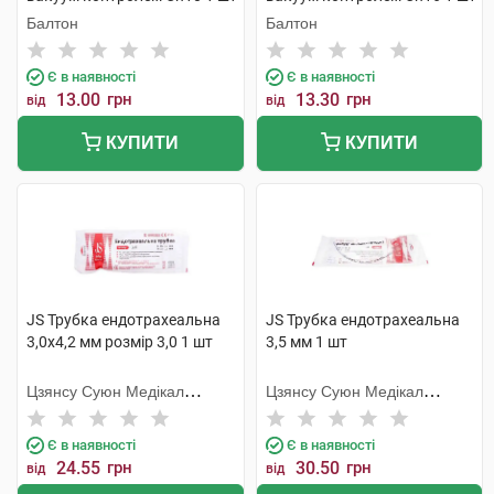
Балтон
Балтон
Є в наявності
Є в наявності
13.00
грн
13.30
грн
від
від
КУПИТИ
КУПИТИ
JS Трубка ендотрахеальна
JS Трубка ендотрахеальна
3,0х4,2 мм розмір 3,0 1 шт
3,5 мм 1 шт
Цзянсу Суюн Медікал
Цзянсу Суюн Медікал
Метіріалс
Метіріалс
Є в наявності
Є в наявності
24.55
грн
30.50
грн
від
від