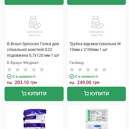
B.Braun Spinocan Голка для
Трубка відсмоктувальна W
спінальної анестезії G22
10мм х 2100мм 1 шт
подовжена 0,7х120 мм 1 шт
Б.Браун Медікал
Галмед
Є в наявності
Є в наявності
203.10
грн
249.00
грн
від
від
КУПИТИ
КУПИТИ