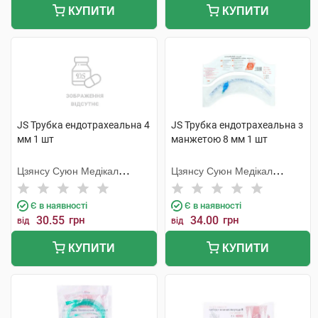
КУПИТИ
КУПИТИ
JS Трубка ендотрахеальна 4
JS Трубка ендотрахеальна з
мм 1 шт
манжетою 8 мм 1 шт
Цзянсу Суюн Медікал
Цзянсу Суюн Медікал
Метіріалс
Метіріалс
Є в наявності
Є в наявності
30.55
грн
34.00
грн
від
від
КУПИТИ
КУПИТИ