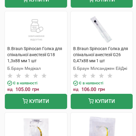
B.Braun Spinocan Голка для
B.Braun Spinocan Голка для
спінальної анестезії G18
спінальної анестезії G26
1,3x88 мм 1 шт
0,47x88 мм 1 шт
Б.Браун Медікал
Б.Браун Мілсанджен ЕйДжі
Є в наявності
Є в наявності
105.00
грн
106.00
грн
від
від
КУПИТИ
КУПИТИ