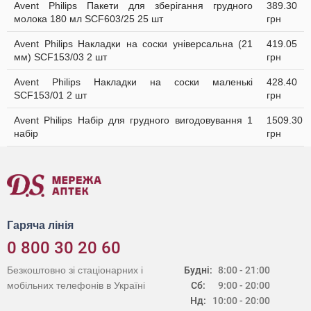
Avent Philips Пакети для зберігання грудного
389.30
молока 180 мл SCF603/25 25 шт
грн
Avent Philips Накладки на соски універсальна (21
419.05
мм) SCF153/03 2 шт
грн
Avent Philips Накладки на соски маленькі
428.40
SCF153/01 2 шт
грн
Avent Philips Набір для грудного вигодовування 1
1509.30
набір
грн
Гаряча лінія
0 800 30 20 60
Безкоштовно зі стаціонарних і
Будні:
8:00 - 21:00
мобільних телефонів в Україні
Сб:
9:00 - 20:00
Нд:
10:00 - 20:00