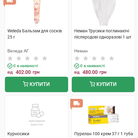
Weleda Бальзам для сосків
Неман Трусики поглинаючі
25 г
післяродові одноразові 1 шт
Веледа АГ
Неман
Є в наявності
Є в наявності
402.00
грн
480.00
грн
від
від
КУПИТИ
КУПИТИ
Курносики
Пурелан 100 крем 37 г 1 туба