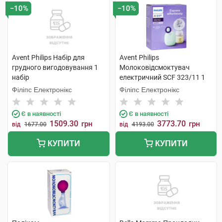
−10%
−10%
Avent Philips Набір для
Avent Philips
грудного вигодовування 1
Молоковідсмоктувач
набір
електричний SCF 323/11 1
шт
Філіпс Електронікс
Філіпс Електронікс
Є в наявності
Є в наявності
1509.30
3773.70
грн
грн
від
1677.00
від
4193.00
КУПИТИ
КУПИТИ