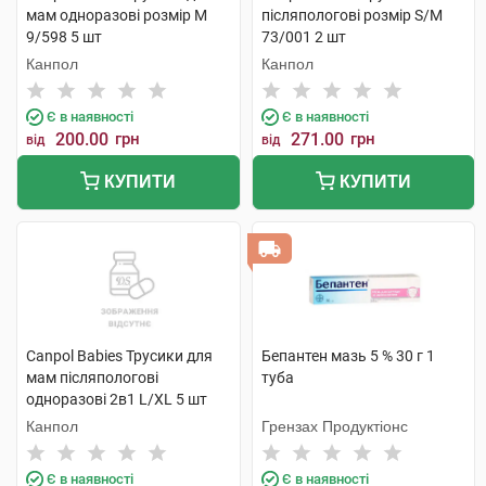
мам одноразові розмір M
післяпологові розмір S/M
9/598 5 шт
73/001 2 шт
Канпол
Канпол
Є в наявності
Є в наявності
200.00
грн
271.00
грн
від
від
КУПИТИ
КУПИТИ
Canpol Babies Трусики для
Бепантен мазь 5 % 30 г 1
мам післяпологові
туба
одноразові 2в1 L/XL 5 шт
Канпол
Грензах Продуктіонс
Є в наявності
Є в наявності