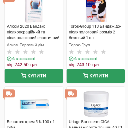
Алком 2020 Бандаж
Toros-Group 113 Бандаж до-
післяопераційний та
післяпологовий розмір 2
післяпологовий еластичний
бежевий 1 шт
розмір 1 1 шт
Алком Торговий дім
Торос-Груп
Є в наявності
Є в наявності
742.50
грн
743.10
грн
від
від
КУПИТИ
КУПИТИ
Бепантен крем 5 % 100 г 1
Uriage Bariederm-CICA
туба
Бальзам проти тріщин 40 г 1