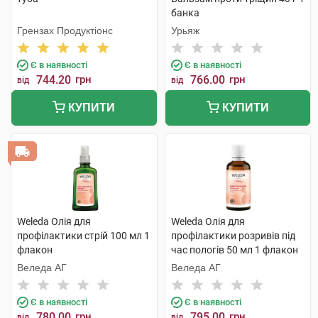
банка
Грензах Продуктіонс
Урьяж
Є в наявності
Є в наявності
744.20
грн
766.00
грн
від
від
КУПИТИ
КУПИТИ
Weleda Олія для
Weleda Олія для
профілактики стрій 100 мл 1
профілактики розривів під
флакон
час пологів 50 мл 1 флакон
Веледа АГ
Веледа АГ
Є в наявності
Є в наявності
780.00
грн
795.00
грн
від
від