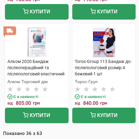
КУПИТИ
КУПИТИ
Алком 2020 Бандаж
Toros-Group 113 Бандаж до-
післяопераційний та
післяпологовий розмір 4
післяпологовий еластичний
бежевий 1 шт
розмір 7 1 шт
Алком Торговий дім
Торос-Груп
Є в наявності
Є в наявності
805.00
грн
840.00
грн
від
від
КУПИТИ
КУПИТИ
Показано
36
з
63