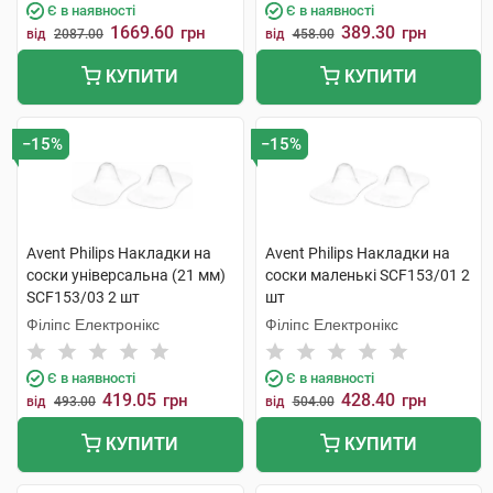
Є в наявності
Є в наявності
1669.60
389.30
грн
грн
від
2087.00
від
458.00
КУПИТИ
КУПИТИ
−15%
−15%
Avent Philips Накладки на
Avent Philips Накладки на
соски універсальна (21 мм)
соски маленькі SCF153/01 2
SCF153/03 2 шт
шт
Філіпс Електронікс
Філіпс Електронікс
Є в наявності
Є в наявності
419.05
428.40
грн
грн
від
493.00
від
504.00
КУПИТИ
КУПИТИ