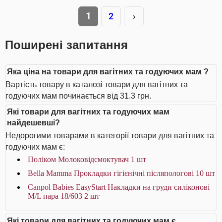
1
2
›
Поширені запитання
Яка ціна на товари для вагітних та годуючих мам ?
Вартість товару в каталозі товари для вагітних та
годуючих мам починається від 31.3 грн.
Які товари для вагітних та годуючих мам
найдешевші?
Недорогими товарами в категорії товари для вагітних та
годуючих мам є:
Поліком Молоковідсмоктувач 1 шт
Bella Мamma Прокладки гiгiєнiчнi післяпологові 10 шт
Canpol Babies EasyStart Накладки на груди силіконові
M/L пара 18/603 2 шт
Які товари для вагітних та годуючих мам є