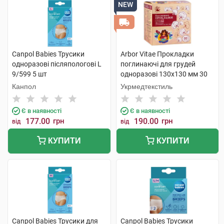
NEW
Canpol Babies Трусики
Arbor Vitae Прокладки
одноразові післяпологові L
поглинаючі для грудей
9/599 5 шт
одноразові 130х130 мм 30
шт
Канпол
Укрмедтекстиль
Є в наявності
Є в наявності
177.00
грн
190.00
грн
від
від
КУПИТИ
КУПИТИ
Canpol Babies Трусики для
Canpol Babies Трусики