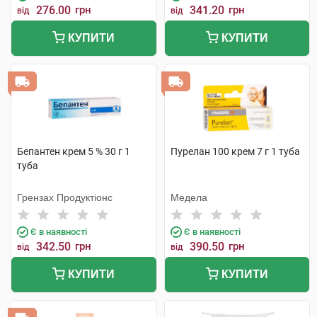
276.00
грн
341.20
грн
від
від
КУПИТИ
КУПИТИ
Бепантен крем 5 % 30 г 1
Пурелан 100 крем 7 г 1 туба
туба
Грензах Продуктіонс
Медела
Є в наявності
Є в наявності
342.50
грн
390.50
грн
від
від
КУПИТИ
КУПИТИ