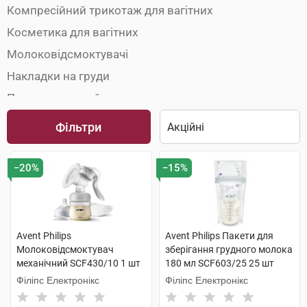
Компресійний трикотаж для вагітних
Косметика для вагітних
Молоковідсмоктувачі
Накладки на груди
Пакети та контейнери для молока
Пояси до- і післяпологові
Фільтри
−20%
−15%
Avent Philips
Avent Philips Пакети для
Молоковідсмоктувач
зберігання грудного молока
механічний SCF430/10 1 шт
180 мл SCF603/25 25 шт
Філіпс Електронікс
Філіпс Електронікс