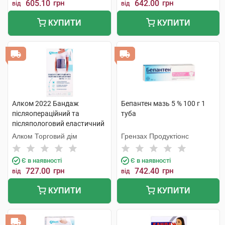
605.10
грн
642.00
грн
від
від
КУПИТИ
КУПИТИ
Алком 2022 Бандаж
Бепантен мазь 5 % 100 г 1
післяопераційний та
туба
післяпологовий еластичний
Євро розмір 2 1 шт
Алком Торговий дім
Грензах Продуктіонс
Є в наявності
Є в наявності
727.00
грн
742.40
грн
від
від
КУПИТИ
КУПИТИ