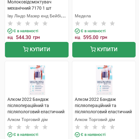
Молоковідсмоктувач
механічний 7170 1 шт
Іву Ліндо Мазер енд Бейбі
Медела
Продактс
Є в наявності
Є в наявності
544.30
грн
595.00
грн
від
від
КУПИТИ
КУПИТИ
Алком 2022 Бандаж
Алком 2022 Бандаж
післяопераційний та
післяопераційний та
післяпологовий еластичний
післяпологовий еластичний
Євро розмір 5 1 шт
Євро розмір 5 1 шт
Алком Торговий дім
Алком Торговий дім
Є в наявності
Є в наявності