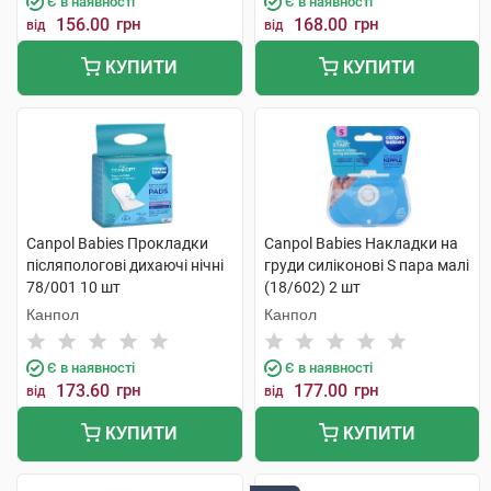
Є в наявності
Є в наявності
156.00
грн
168.00
грн
від
від
КУПИТИ
КУПИТИ
Canpol Babies Прокладки
Canpol Babies Накладки на
післяпологові дихаючі нічні
груди силіконові S пара малі
78/001 10 шт
(18/602) 2 шт
Канпол
Канпол
Є в наявності
Є в наявності
173.60
грн
177.00
грн
від
від
КУПИТИ
КУПИТИ