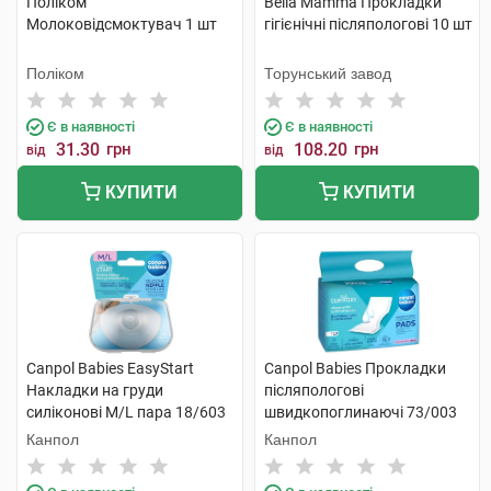
Поліком
Bella Мamma Прокладки
Молоковідсмоктувач 1 шт
гiгiєнiчнi післяпологові 10 шт
Поліком
Торунський завод
Є в наявності
Є в наявності
31.30
грн
108.20
грн
від
від
КУПИТИ
КУПИТИ
Canpol Babies EasyStart
Canpol Babies Прокладки
Накладки на груди
післяпологові
силіконові M/L пара 18/603
швидкопоглинаючі 73/003
2 шт
10 шт
Канпол
Канпол