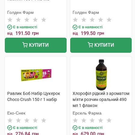
Голден Фарм
Голден Фарм
Є в наявності
Є в наявності
191.50
грн
199.50
грн
від
від
КУПИТИ
КУПИТИ
Равлик Боб Набір Цукерок
Хлорофіл рідкий з ароматом
Choco Crush 150 г 1 набір
м'яти розчин оральний 490
мл 1 флакон
Еко-Снек
Ерсель Фарма
Є в наявності
Є в наявності
276.84
грн
679.00
грн
від
від