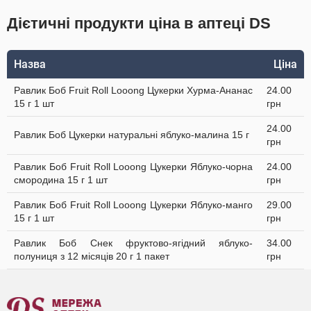
Дієтичні продукти ціна в аптеці DS
Назва
Ціна
Равлик Боб Fruit Roll Looong Цукерки Хурма-Ананас
24.00
15 г 1 шт
грн
24.00
Равлик Боб Цукерки натуральні яблуко-малина 15 г
грн
Равлик Боб Fruit Roll Looong Цукерки Яблуко-чорна
24.00
смородина 15 г 1 шт
грн
Равлик Боб Fruit Roll Looong Цукерки Яблуко-манго
29.00
15 г 1 шт
грн
Равлик Боб Снек фруктово-ягідний яблуко-
34.00
полуниця з 12 місяців 20 г 1 пакет
грн