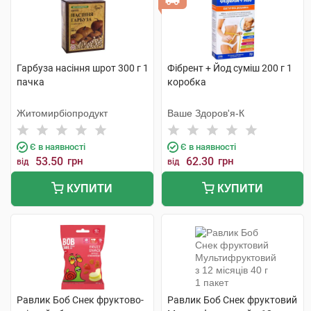
Гарбуза насіння шрот 300 г 1
Фібрент + Йод суміш 200 г 1
пачка
коробка
Житомирбіопродукт
Ваше Здоров'я-К
Є в наявності
Є в наявності
53.50
грн
62.30
грн
від
від
КУПИТИ
КУПИТИ
Равлик Боб Снек фруктово-
Равлик Боб Снек фруктовий