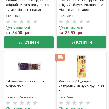
Равлик Боб Снек фруктово-
Равлик Боб Снек фруктовий-
ягідний яблуко-полуниця з
ягідний яблуко-малина з 12
12 місяців 20 г 1 пакет
місяців 20 г 1 пакет
Еко-Снек
Еко-Снек
Є в наявності
Є в наявності
34.00
грн
35.50
грн
від
від
КУПИТИ
КУПИТИ
Tekmar Батончик горіх з
Равлик Боб Цукерки
медом 35 г
натуральні яблуко-груша 30
г
Текмар Словенско
Еко-Снек
Є в наявності
Є в наявності