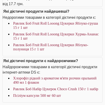
від 17.7 грн.
Які дієтичні продукти найдешевші?
Недорогими товарами в категорії дієтичні продукти є:
Равлик Боб Fruit Roll Looong Цукерки Яблуко-груша
15 г 1 шт
Равлик Боб Fruit Roll Looong Цукерки Хурма-Ананас
15 г 1 шт
Равлик Боб Fruit Roll Looong Цукерки Яблуко-
полуниця 15 г 1 шт
Які дієтичні продукти є найдорожчими?
Найдорожчими товарами в категорії дієтичні продукти
інтернет-аптеки DS є:
Хлорофіл рідкий з ароматом м'яти розчин оральний
490 мл 1 флакон
Равлик Боб Набір Цукерок Choco Crush 150 г 1 набір
Псіліум капсули 500 мг 60 шт