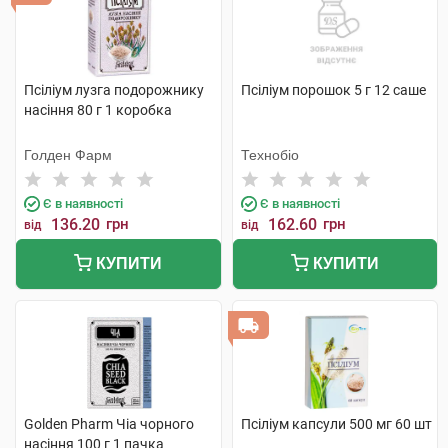
Псіліум лузга подорожнику
Псіліум порошок 5 г 12 саше
насіння 80 г 1 коробка
Голден Фарм
Технобіо
Є в наявності
Є в наявності
136.20
грн
162.60
грн
від
від
КУПИТИ
КУПИТИ
Golden Pharm Чіа чорного
Псіліум капсули 500 мг 60 шт
насіння 100 г 1 пачка