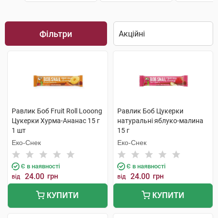
Фільтри
Равлик Боб Fruit Roll Looong
Равлик Боб Цукерки
Цукерки Хурма-Ананас 15 г
натуральні яблуко-малина
1 шт
15 г
Еко-Снек
Еко-Снек
Є в наявності
Є в наявності
24.00
грн
24.00
грн
від
від
КУПИТИ
КУПИТИ