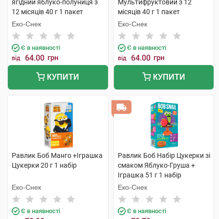
ягідний яблуко-полуниця з
Мультифруктовий з 12
12 місяців 40 г 1 пакет
місяців 40 г 1 пакет
Еко-Снек
Еко-Снек
Є в наявності
Є в наявності
64.00
грн
64.00
грн
від
від
КУПИТИ
КУПИТИ
Равлик Боб Манго +Іграшка
Равлик Боб Набір Цукерки зі
Цукерки 20 г 1 набір
смаком Яблуко-Груша +
Іграшка 51 г 1 набір
Еко-Снек
Еко-Снек
Є в наявності
Є в наявності