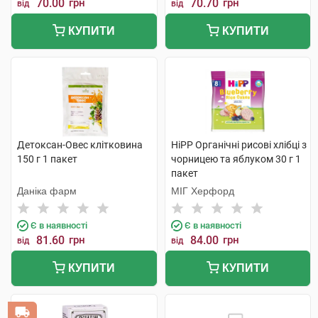
70.00
грн
70.70
грн
від
від
КУПИТИ
КУПИТИ
Детоксан-Овес клітковина
HiPP Органічні рисові хлібці з
150 г 1 пакет
чорницею та яблуком 30 г 1
пакет
Даніка фарм
МІГ Херфорд
Є в наявності
Є в наявності
81.60
грн
84.00
грн
від
від
КУПИТИ
КУПИТИ