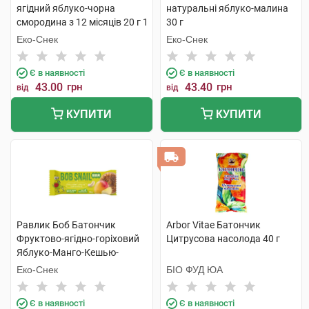
ягідний яблуко-чорна
натуральні яблуко-малина
смородина з 12 місяців 20 г 1
30 г
пакет
Еко-Снек
Еко-Снек
Є в наявності
Є в наявності
43.00
грн
43.40
грн
від
від
КУПИТИ
КУПИТИ
Равлик Боб Батончик
Arbor Vitae Батончик
Фруктово-ягідно-горіховий
Цитрусова насолода 40 г
Яблуко-Манго-Кешью-
Криспи Кіноа 35 г 1 шт
Еко-Снек
БІО ФУД ЮА
Є в наявності
Є в наявності