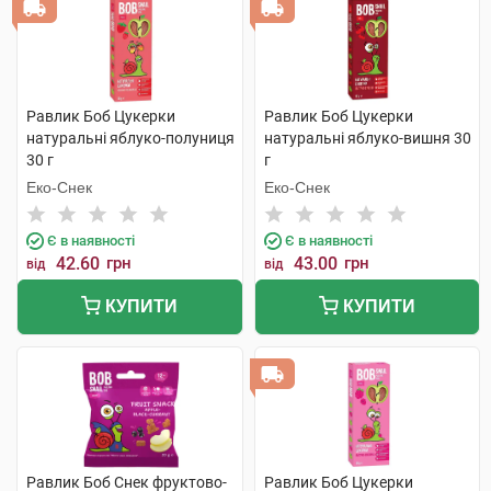
Равлик Боб Цукерки
Равлик Боб Цукерки
натуральні яблуко-полуниця
натуральні яблуко-вишня 30
30 г
г
Еко-Снек
Еко-Снек
Є в наявності
Є в наявності
42.60
грн
43.00
грн
від
від
КУПИТИ
КУПИТИ
Равлик Боб Снек фруктово-
Равлик Боб Цукерки