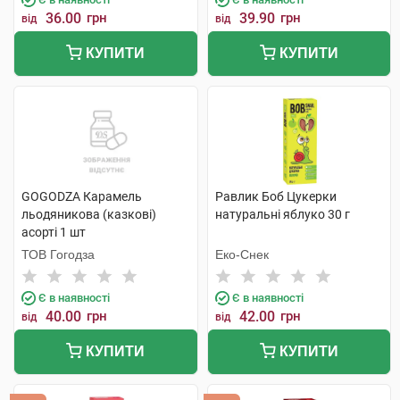
36.00
грн
39.90
грн
від
від
КУПИТИ
КУПИТИ
GOGODZA Карамель
Равлик Боб Цукерки
льодяникова (казкові)
натуральні яблуко 30 г
асорті 1 шт
ТОВ Гогодза
Еко-Снек
Є в наявності
Є в наявності
40.00
грн
42.00
грн
від
від
КУПИТИ
КУПИТИ