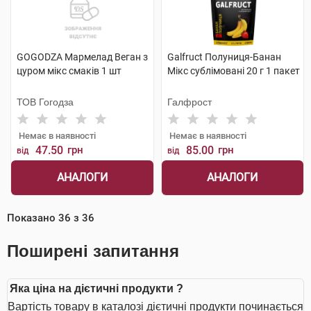
GOGODZA Мармелад Веган з
Galfruct Полуниця-Банан
цуром мікс смаків 1 шт
Мікс сублімовані 20 г 1 пакет
ТОВ Гогодза
Галфрост
Немає в наявності
Немає в наявності
47.50
грн
85.00
грн
від
від
АНАЛОГИ
АНАЛОГИ
Показано
36
з
36
Поширені запитання
Яка ціна на дієтичні продукти ?
Вартість товару в каталозі дієтичні продукти починається