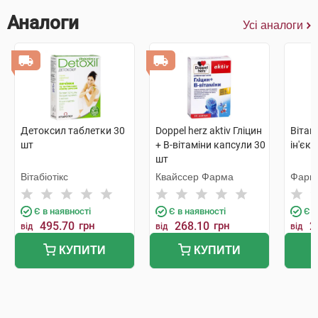
Аналоги
Усі аналоги
Детоксил таблетки 30
Doppel herz aktiv Гліцин
Вітак
шт
+ В-вітаміни капсули 30
ін'єкц
шт
Вітабіотікс
Квайссер Фарма
Фарм
Є в наявності
Є в наявності
Є в
495.70
грн
268.10
грн
2
від
від
від
КУПИТИ
КУПИТИ