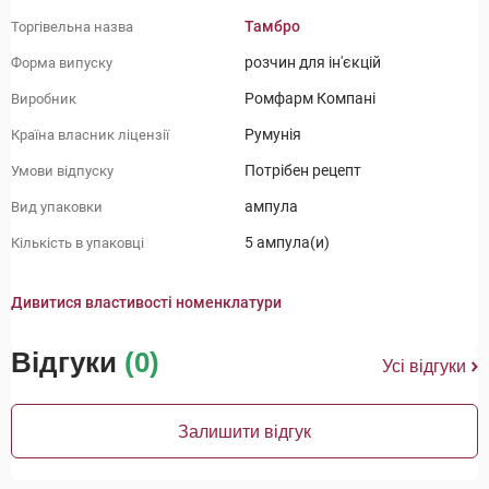
Тамбро
Торгівельна назва
розчин для ін'єкцій
Форма випуску
Ромфарм Компані
Виробник
Румунія
Країна власник ліцензії
Потрібен рецепт
Умови відпуску
ампула
Вид упаковки
5 ампула(и)
Кількість в упаковці
Дивитися властивості номенклатури
Відгуки
(0)
Усі відгуки
Залишити відгук