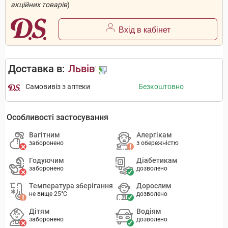
акційних товарів
)
Вхід в кабінет
Доставка в:
Львів
Самовивіз з аптеки
Безкоштовно
Особливості застосування
Вагітним
Алергікам
заборонено
з обережністю
Годуючим
Діабетикам
заборонено
дозволено
Температура зберігання
Дорослим
не вище 25°C
дозволено
Дітям
Водіям
заборонено
дозволено