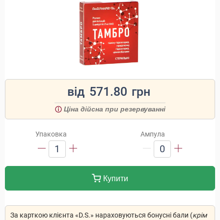
від
571.80
грн
Ціна дійсна при резервуванні
Упаковка
Ампула
1
0
Купити
За карткою клієнта «D.S.» нараховуються бонусні бали (
крім