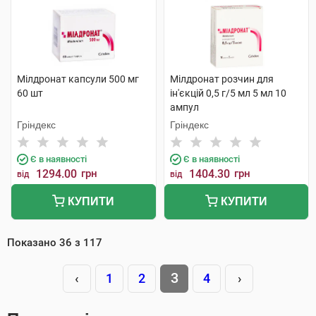
Мілдронат капсули 500 мг
Мілдронат розчин для
60 шт
ін'єкцій 0,5 г/5 мл 5 мл 10
ампул
Гріндекс
Гріндекс
Є в наявності
Є в наявності
1294.00
грн
1404.30
грн
від
від
КУПИТИ
КУПИТИ
Показано
36
з
117
3
‹
1
2
4
›