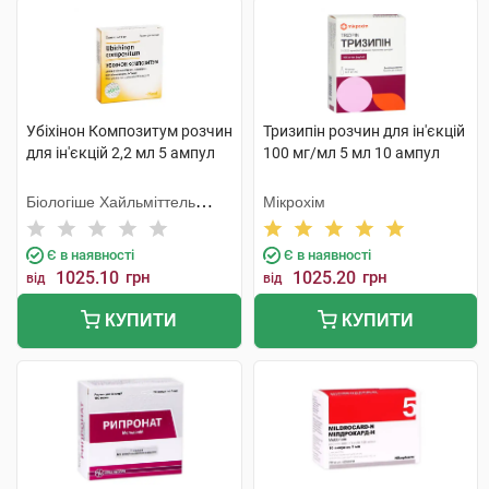
Убіхінон Композитум розчин
Тризипін розчин для ін'єкцій
для ін'єкцій 2,2 мл 5 ампул
100 мг/мл 5 мл 10 ампул
Біологіше Хайльміттель
Мікрохім
Хеель
Є в наявності
Є в наявності
1025.10
грн
1025.20
грн
від
від
КУПИТИ
КУПИТИ