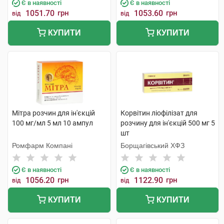
Є в наявності
Є в наявності
1051.70
грн
1053.60
грн
від
від
КУПИТИ
КУПИТИ
Мітра розчин для ін'єкцій
Корвітин ліофілізат для
100 мг/мл 5 мл 10 ампул
розчину для ін'єкцій 500 мг 5
шт
Ромфарм Компані
Борщагівський ХФЗ
Є в наявності
Є в наявності
1056.20
грн
1122.90
грн
від
від
КУПИТИ
КУПИТИ