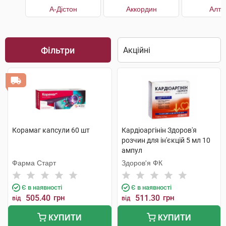
А-Дістон
Аккордин
Алту
Фільтри
Корамаг капсули 60 шт
Кардіоаргінін Здоров'я
розчин для ін'єкцій 5 мл 10
ампул
Фарма Старт
Здоров'я ФК
Є в наявності
Є в наявності
505.40
грн
511.30
грн
від
від
КУПИТИ
КУПИТИ