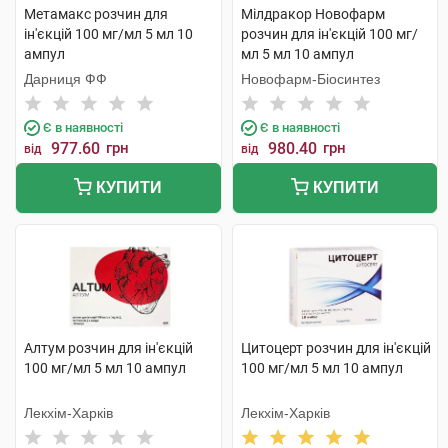
Метамакс розчин для
Мілдракор Новофарм
ін'єкцій 100 мг/мл 5 мл 10
розчин для ін'єкцій 100 мг/
ампул
мл 5 мл 10 ампул
Дарниця ФФ
Новофарм-Біосинтез
Є в наявності
Є в наявності
977.60
грн
980.40
грн
від
від
КУПИТИ
КУПИТИ
Алтум розчин для ін'єкцій
Цитоцерт розчин для ін'єкцій
100 мг/мл 5 мл 10 ампул
100 мг/мл 5 мл 10 ампул
Лекхім-Харків
Лекхім-Харків