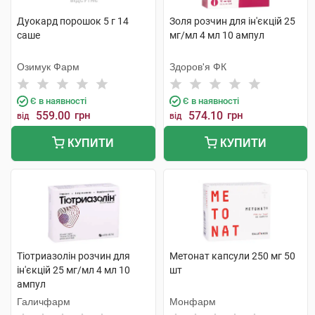
Дуокард порошок 5 г 14
Золя розчин для ін'єкцій 25
саше
мг/мл 4 мл 10 ампул
Озимук Фарм
Здоров'я ФК
Є в наявності
Є в наявності
559.00
грн
574.10
грн
від
від
КУПИТИ
КУПИТИ
Тіотриазолін розчин для
Метонат капсули 250 мг 50
ін'єкцій 25 мг/мл 4 мл 10
шт
ампул
Галичфарм
Монфарм