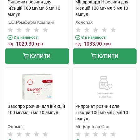
Рипронат розчин для
Мілдрокард-Н розчин для
ін'єкцій 100 мг/мл 5 мл 10
ін'єкцій 100 мг/мл 5 мл 10
ампул
ампул
К.О.Ромфарм Компані
Холопак
Є в наявності
Є в наявності
1029.30
грн
1033.90
грн
від
від
КУПИТИ
КУПИТИ
Вазопро розчин для ін'єкцій
Рипронат розчин для
100 мг/мл 5 мл 10 ампул
ін'єкцій 100 мг/мл 5 мл 10
ампул
Фармак
Мефар Ілач Сан