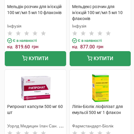
Мельдін розчин для ін'єкцій
Мельдекс розчин для
100 мг/мл 5 мл 10 флаконів
ін'єкцій 100 мг/мл 5 мл 10
флаконів
Інфузія
Інфузія
Є в наявності
Є в наявності
819.60
грн
877.00
грн
від
від
КУПИТИ
КУПИТИ
Рипронат капсули 500 мг 60
Ліпін-Біолік ліофілізат для
шт
емульсії 500 мг 1 флакон
Уорлд Медицин Ілач Сан. Ве
Фармстандарт-Біолік
Тідж