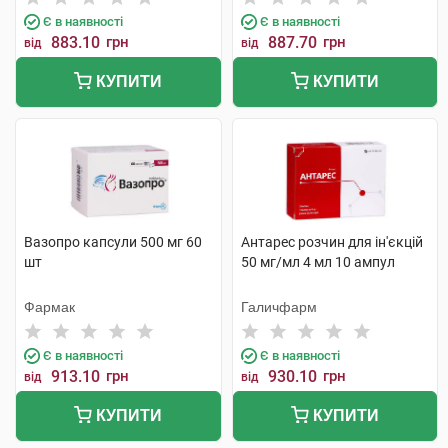
Є в наявності
Є в наявності
883.10
грн
887.70
грн
від
від
КУПИТИ
КУПИТИ
Вазопро капсули 500 мг 60
Антарес розчин для ін'єкцій
шт
50 мг/мл 4 мл 10 ампул
Фармак
Галичфарм
Є в наявності
Є в наявності
913.10
грн
930.10
грн
від
від
КУПИТИ
КУПИТИ