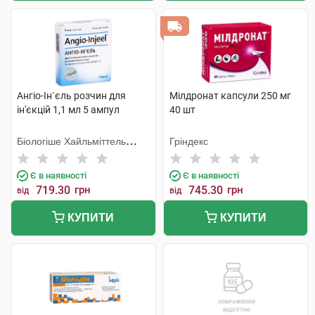
Ангіо-Ін`єль розчин для
Мілдронат капсули 250 мг
ін'єкцій 1,1 мл 5 ампул
40 шт
Біологіше Хайльміттель
Гріндекс
Хеель
Є в наявності
Є в наявності
719.30
грн
745.30
грн
від
від
КУПИТИ
КУПИТИ