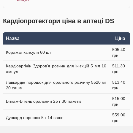
Кардіопротектори ціна в аптеці DS
Назва
Ціна
505.40
Корамаг капсули 60 шт
грн
Кардіоаргінін Здоров'я розчин для ін'єкцій 5 мл 10
511.30
ампул
грн
Лавкардін порошок для орального розчину 5520 мг
513.40
20 саше
грн
515.00
Віткам-В гель оральний 25 г 30 пакетів
грн
559.00
Дуокард порошок 5 г 14 саше
грн