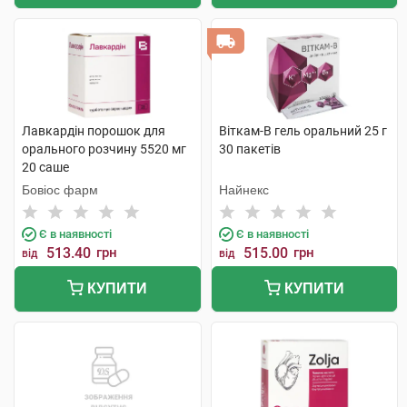
Лавкардін порошок для
Віткам-В гель оральний 25 г
орального розчину 5520 мг
30 пакетів
20 саше
Бовіос фарм
Найнекс
Є в наявності
Є в наявності
513.40
грн
515.00
грн
від
від
КУПИТИ
КУПИТИ