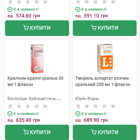
Є в наявності
Є в наявності
574.60
грн
591.10
грн
від
від
КУПИТИ
КУПИТИ
Кралонін краплі оральні 30
Тіворель аспартат розчин
мл 1 флакон
оральний 200 мл 1 флакон
Біологіше Хайльміттель
Юрія-Фарм
Хеель
Є в наявності
Є в наявності
635.40
грн
689.90
грн
від
від
КУПИТИ
КУПИТИ