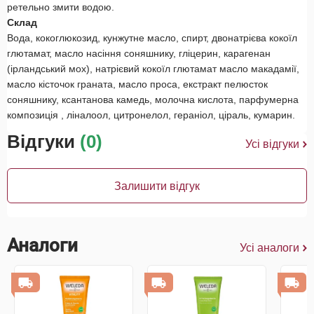
ретельно змити водою.
Склад
Вода, кокоглюкозид, кунжутне масло, спирт, двонатрієва кокоїл
глютамат, масло насіння соняшнику, гліцерин, карагенан
(ірландський мох), натрієвий кокоїл глютамат масло макадамії,
масло кісточок граната, масло проса, екстракт пелюсток
соняшнику, ксантанова камедь, молочна кислота, парфумерна
композиція , ліналоол, цитронелол, гераніол, ціраль, кумарин.
Відгуки
(0)
Усі відгуки
Залишити відгук
Аналоги
Усі аналоги