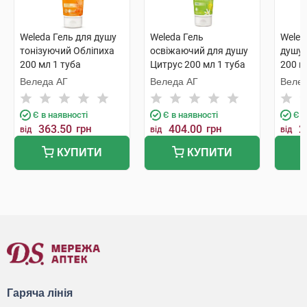
Weleda Гель для душу
Weleda Гель
Weled
тонізуючий Обліпиха
освіжаючий для душу
душу 
200 мл 1 туба
Цитрус 200 мл 1 туба
200 м
Веледа АГ
Веледа АГ
Велед
Є в наявності
Є в наявності
Є в
363.50
грн
404.00
грн
2
від
від
від
КУПИТИ
КУПИТИ
Гаряча лінія