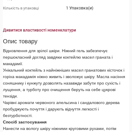
1 Упаковка(и)
Кількість в упаковці
Дивитися властивості номенклатури
Опис товару
Відновлення для зрілої шкіри. Ніжний гель забезпечує
першокласний догляд завдяки коктейлю масел граната і
макадамії.
Унікальний коктейль з найніжніших масел гранатових кісточок і
горіха макадамія ніжно живить і зволожує шкіру. Масла насіння
соняшнику і кунжуту дозволять назавжди забути про сухість і
лущення, а турботу про очищення беруть на себе цукрові
тензіди.
Чарівні аромати червоного апельсина і сандалового дерева
пробуджують почуття і дарують відчуття легкості і
безтурботності.
Спосіб застосування
Нанести на вологу шкіру ніжними круговими рухами, потім