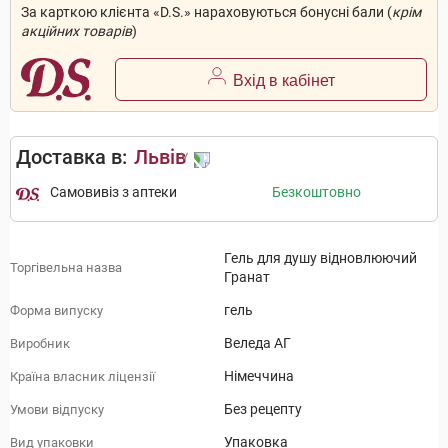
За карткою клієнта «D.S.» нараховуються бонусні бали (
крім
акційних товарів
)
Вхід в кабінет
Доставка в:
Львів
Самовивіз з аптеки
Безкоштовно
Гель для душу відновлюючий
Торгівельна назва
Гранат
гель
Форма випуску
Веледа АГ
Виробник
Німеччина
Країна власник ліцензії
Без рецепту
Умови відпуску
Упаковка
Вид упаковки