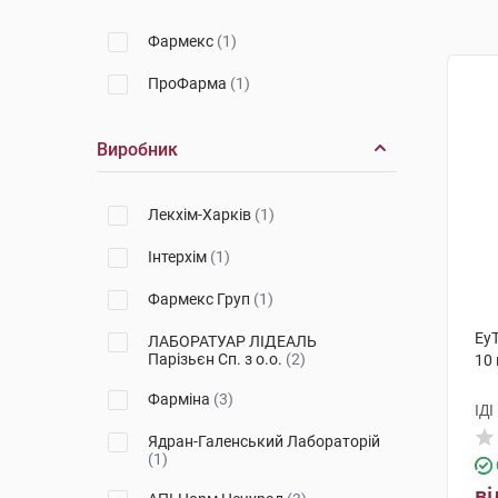
Фармекс
(1)
ПроФарма
(1)
Виробник
Лекхім-Харків
(1)
Інтерхім
(1)
Фармекс Груп
(1)
ЕуТ
ЛАБОРАТУАР ЛІДЕАЛЬ
Парізьєн Сп. з о.о.
(2)
10
Фарміна
(3)
ІДІ
Ядран-Галенський Лабораторій
(1)
ві