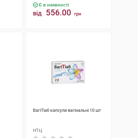
Є в наявності
556.00
від
грн
КУПИТИ
ВагіТіаб капсули вагінальні 10 шт
НТЦ