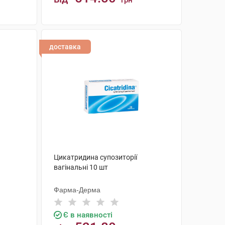
грн
КУПИТИ
доставка
Цикатридина супозиторії
вагінальні 10 шт
Фарма-Дерма
Є в наявності