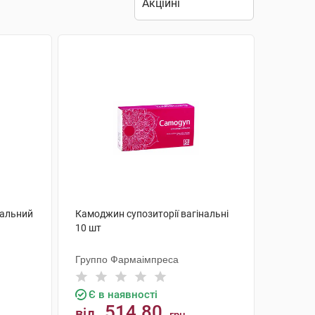
нальний
Камоджин супозиторії вагінальні
10 шт
Группо Фармаімпреса
Є в наявності
514.80
від