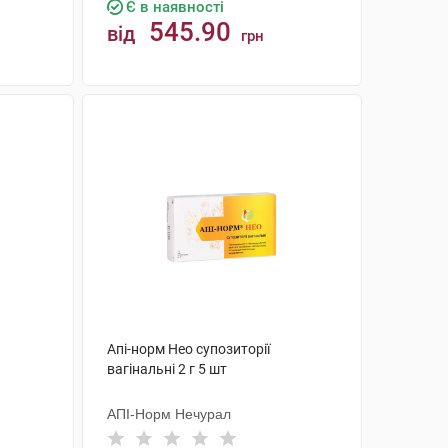
Є в наявності
545.90
від
грн
КУПИТИ
Апі-норм Нео супозиторії
вагінальні 2 г 5 шт
АПІ-Норм Нечурал