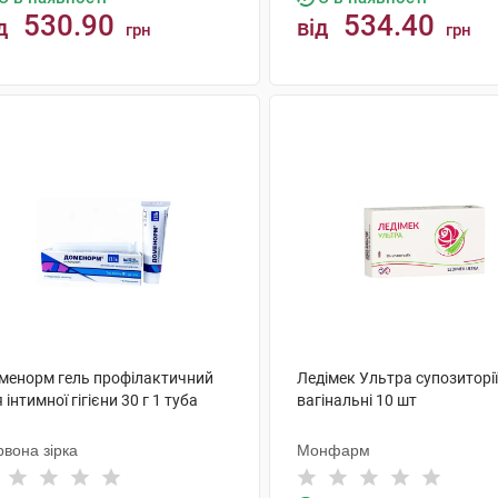
530.90
534.40
д
від
грн
грн
КУПИТИ
КУПИТИ
менорм гель профілактичний
Ледімек Ультра супозиторії
 інтимної гігієни 30 г 1 туба
вагінальні 10 шт
вона зірка
Монфарм