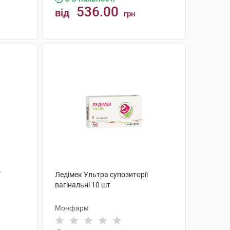
536.00
від
грн
КУПИТИ
Ледімек Ультра супозиторії
вагінальні 10 шт
Монфарм