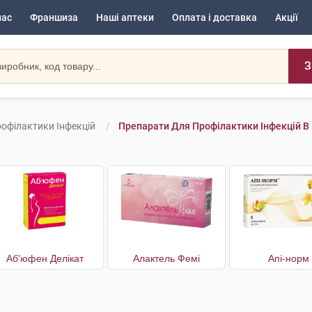
нас
Франшиза
Наші аптеки
Оплата і доставка
Акції
З
офілактики Інфекцій
Препарати Для Профілактики Інфекцій В
Аб'юфен Делікат
Алактель Фемі
Апі-норм