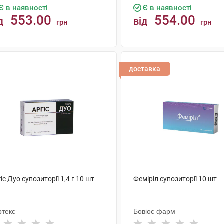
Є в наявності
Є в наявності
553.00
554.00
д
від
грн
грн
КУПИТИ
КУПИТИ
доставка
іс Дуо супозиторії 1,4 г 10 шт
Феміріл супозиторії 10 шт
ртекс
Бовіос фарм