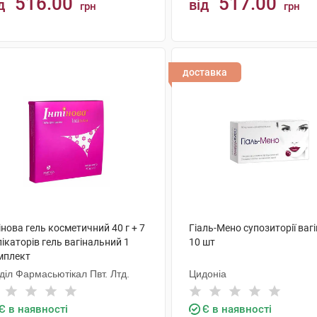
516.00
517.00
д
від
грн
грн
КУПИТИ
КУПИТИ
доставка
інова гель косметичний 40 г + 7
Гіаль-Мено супозиторії ваг
ікаторів гель вагінальний 1
10 шт
мплект
діл Фармасьютікал Пвт. Лтд.
Цидоніа
Є в наявності
Є в наявності