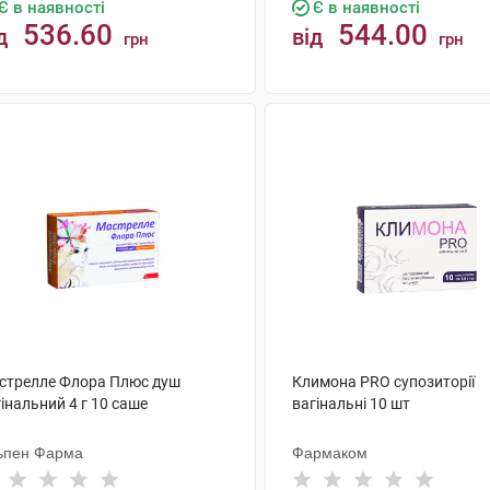
Є в наявності
Є в наявності
536.60
544.00
д
від
грн
грн
КУПИТИ
КУПИТИ
стрелле Флора Плюс душ
Климона PRO супозиторії
інальний 4 г 10 саше
вагінальні 10 шт
ьпен Фарма
Фармаком