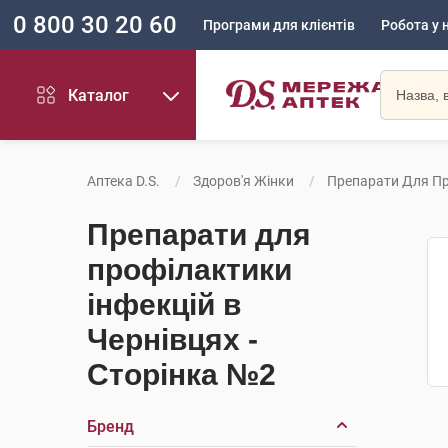
0 800 30 20 60
Програми для клієнтів
Робота у 
Каталог
Аптека D.S.
Здоров'я Жінки
Препарати Для Пр
Препарати для
профілактики
інфекцій в
Чернівцях -
Сторінка №2
Бренд