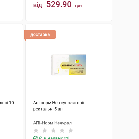
529.90
від
грн
КУПИТИ
доставка
льні 10
Апі-норм Нео супозиторії
ректальні 5 шт
АПІ-Норм Нечурал
Є в наявності