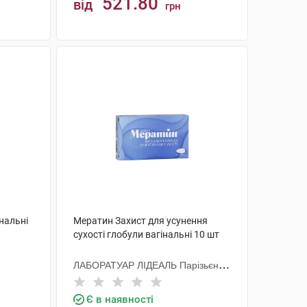
521.80
від
грн
КУПИТИ
інальні
Мератин Захист для усунення
сухості глобули вагінальні 10 шт
ЛАБОРАТУАР ЛІДЕАЛЬ Парізьєн
Сп. з о.о.
Є в наявності