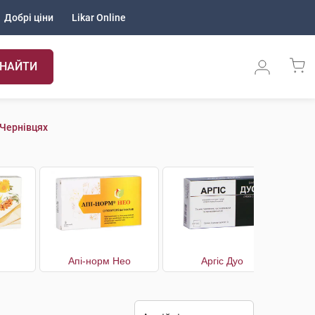
Добрі ціни
Likar Online
НАЙТИ
 Чернівцях
Апі-норм Нео
Аргіс Дуо