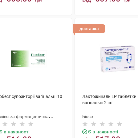
грн
грн
КУПИТИ
КУПИТИ
доставка
обест супозиторії вагінальні 10
Лактожиналь LP таблетки
вагінальні 2 шт
рківська фармацевтична
Біосе
брика
Є в наявності
Є в наявності