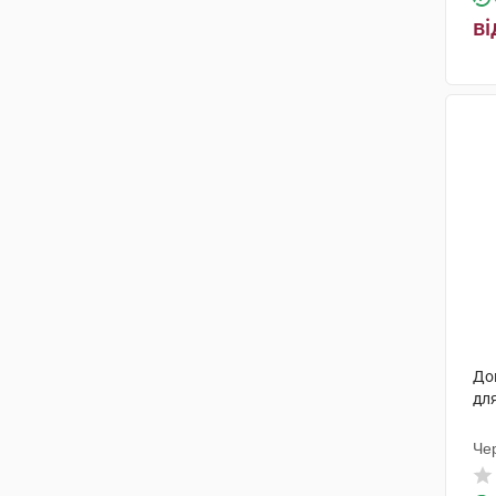
Здравофарм
(1)
ві
Бовіос фарм
(1)
НТЦ
(1)
Юрія-Фарм
(1)
Laboratorio Farmaceutico
(Італія)
(1)
Юнік Біотех
(1)
Касен Рекордаті
(1)
Нутрілінеа
(1)
Логус Фарма С.р.л.
(1)
До
для
Віа Лаурентіна
(1)
Чер
Хемінова Інтернасіональ
(1)