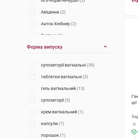
АПІ-Норм Нечурал
(3)
Авіценна
(2)
Антон Хюбнер
(2)
Вертекс
(3)
Форма випуску
Біодеал Фармасьютікалс
(1)
Кора Корпорейшн Лімітед
(1)
супозиторії вагінальні
(39)
Біофактор Сп. з о.о.
(1)
таблетки вагінальні
(3)
Монфарм
(7)
гель вагінальний
(13)
Дельта Медікел Промоушнз
(1)
Гін
супозиторії
(5)
шт
Дірленд Пробіотікс енд Ензимс
А/С
(1)
крем вагінальний
(1)
Ха
Альпен Фарма
(2)
фа
капсули
(7)
ІДІ італійські дієтичні добавки
порошок
(1)