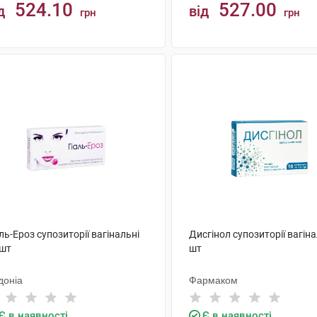
524.10
527.00
д
від
грн
грн
КУПИТИ
КУПИТИ
ль-Ероз супозиторії вагінальні
Дисгінол супозиторії вагіна
 шт
шт
доніа
Фармаком
Є в наявності
Є в наявності