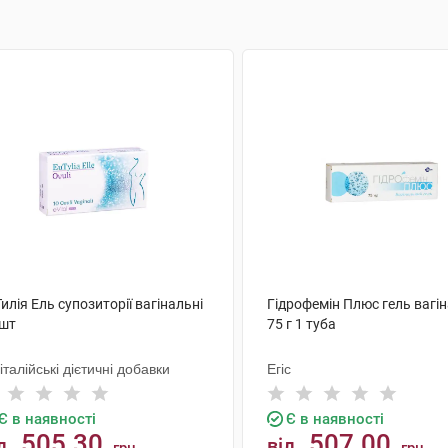
илія Ель супозиторії вагінальні
Гідрофемін Плюс гель вагі
 шт
75 г 1 туба
 італійські дієтичні добавки
Егіс
Є в наявності
Є в наявності
505.30
507.00
д
від