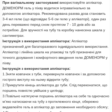
При вагінальному застосуванні
використовуйте аплікатор.
ДОМЕНОРМ гель у піхву водитися інтравагінально за
допомогою аплікатора. Рекомендована разова доза становить
3-4 мл гелю (що відповідає 5-6 см гелю у аплікаторі), один раз
день переважно перед сном протягом 7 - 10 днів або за
потребою. Для зручності на тубу та коробку нанесена шкала у
сантиметрах.
Інструкція з використання аплікатора:
Аплікатор
призначений для багаторазового індивідуального використання.
Аплікатор і лінійна шкала на упаковці та тубі призначені для
точного дозування і комфортного введення гелю ДОМЕНОРМ у
піхву.
Інструкція з використання аплікатора:
1.Зняти ковпачок з туби, перевернути ковпачок і за допомогою
гострого виступу на ньому відкрити тубу;
2.Прикрутити кінець аплікатора до туби. Слід переконатися, що
поршень повністю увійшов у циліндр;
3.Повільно натягуючи поршень аплікатора на себе та одночасно
м'яко натискаючи на тубу з протилежного кінця, обережно
видавлюйте гель в аплікатор до заповнення необхідного обсягу;