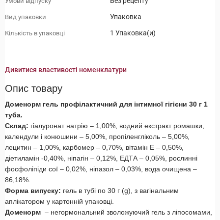
Без рецепту
Умови відпуску
Упаковка
Вид упаковки
1 Упаковка(и)
Кількість в упаковці
Дивитися властивості номенклатури
Опис товару
Доменорм гель профілактичний для інтимної гігієни 30 г 1
туба.
Склад:
гіалуронат натрію – 1,00%, водний екстракт ромашки,
календули і конюшини – 5,00%, пропіленгліколь – 5,00%,
лецитин – 1,00%, карбомер – 0,70%, вітамін Е – 0,50%,
діетиламін -0,40%, ніпагін – 0,12%, ЕДТА – 0,05%, рослинні
фосфоліпіди сої – 0,02%, ніпазол – 0,03%, вода очищена –
86,18%.
Форма випуску:
гель в тубі по 30 г (g), з вагінальним
аплікатором у картонній упаковці.
Доменорм
– негормональний зволожуючий гель з ліпосомами,