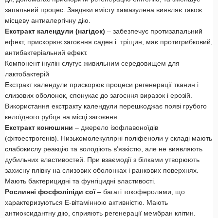
запальний процес. Завдяки вмісту хамазулена виявляє також
місцеву антиалергічну дію.
Екстракт календули (нагідок)
– забезпечує протизапальний
ефект, прискорює загоєння саден і тріщин, має протигрибковий,
антибактеріальний ефект.
Компонент інулін слугує живильним середовищем для
лактобактерій
Екстракт календули прискорює процеси регенерації тканин і
слизових оболонок, спонукає до загоєння виразок і ерозій.
Використання екстракту календули перешкоджає появі грубого
келоїдного рубця на місці загоєння.
Екстракт конюшини
– джерело ізофлавоноїдів
(фітоестрогенів). Низькомолекулярні поліфеноли у складі мають
слабокислу реакцію та володіють в’язкістю, але не виявляють
дубильних властивостей. При взаємодії з білками утворюють
захисну плівку на слизових оболонках і ранкових поверхнях.
Мають бактерицидні та фунгіцидні властивості.
Рослинні фосфоліпіди сої
– багаті токоферолами, що
характеризуються Е-вітамінною активністю. Мають
антиоксидантну дію, сприяють регенерації мембран клітин.