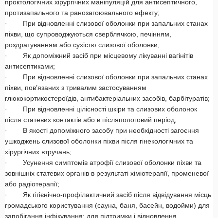
проктологічних хірургічних маніпуляцій для антисептичного,
протизапального та ранозагоювального ефекту;
· При відновленні слизової оболонки при запальних станах
піхви, що супроводжуються сверблячкою, печінням,
роздратуванням або сухістю слизової оболонки;
· Як допоміжний засіб при місцевому лікуванні вагінітів
антисептиками;
· При відновленні слизової оболонки при запальних станах
піхви, пов’язаних з тривалим застосуванням
глюкокортикостероїдів, антибактеріальних засобів, барбітуратів;
· При відновленні цілісності шкіри та слизових оболонок
після статевих контактів або в післяпологовий період;
· В якості допоміжного засобу при необхідності загоєння
ушкоджень слизової оболонки піхви після гінекологічних та
хірургічних втручань;
· Усунення симптомів атрофії слизової оболонки піхви та
зовнішніх статевих органів в результаті хіміотерапії, променевої
або радіотерапії;
· Як гігієнічно-профілактичний засіб після відвідування місць
громадського користування (сауна, баня, басейн, водойми) для
запобігання інфікування; для підтримки і відновлення