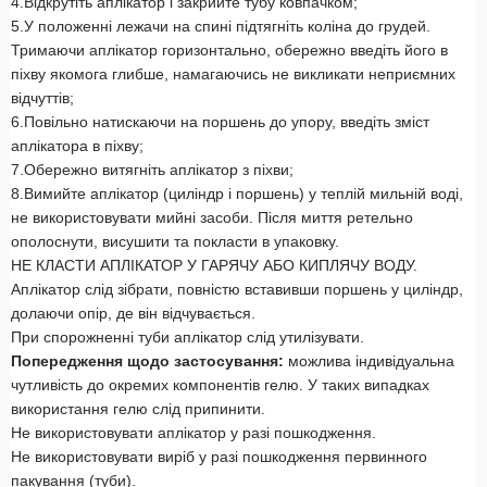
4.Відкрутіть аплікатор і закрийте тубу ковпачком;
5.У положенні лежачи на спині підтягніть коліна до грудей.
Тримаючи аплікатор горизонтально, обережно введіть його в
піхву якомога глибше, намагаючись не викликати неприємних
відчуттів;
6.Повільно натискаючи на поршень до упору, введіть зміст
аплікатора в піхву;
7.Обережно витягніть аплікатор з піхви;
8.Вимийте аплікатор (циліндр і поршень) у теплій мильній воді,
не використовувати мийні засоби. Після миття ретельно
ополоснути, висушити та покласти в упаковку.
НЕ КЛАСТИ АПЛІКАТОР У ГАРЯЧУ АБО КИПЛЯЧУ ВОДУ.
Аплікатор слід зібрати, повністю вставивши поршень у циліндр,
долаючи опір, де він відчувається.
При спорожненні туби аплікатор слід утилізувати.
Попередження щодо застосування:
можлива індивідуальна
чутливість до окремих компонентів гелю. У таких випадках
використання гелю слід припинити.
Не використовувати аплікатор у разі пошкодження.
Не використовувати виріб у разі пошкодження первинного
пакування (туби).