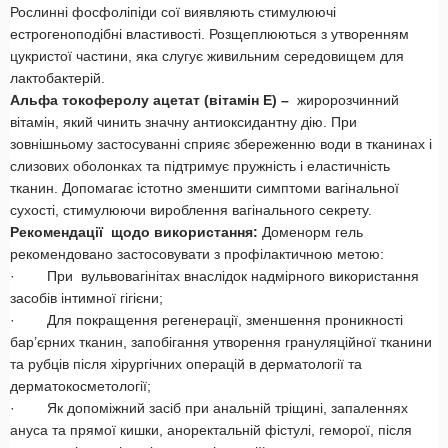
Рослинні фосфоліпіди сої виявляють стимулюючі
естрогеноподібні властивості. Розщеплюються з утворенням
цукристої частини, яка слугує живильним середовищем для
лактобактерій.
Альфа токоферолу ацетат (вітамін Е) –
жиророзчинний
вітамін, який чинить значну антиоксидантну дію. При
зовнішньому застосуванні сприяє збереженню води в тканинах і
слизових оболонках та підтримує пружність і еластичність
тканин. Допомагає істотно зменшити симптоми вагінальної
сухості, стимулюючи вироблення вагінального секрету.
Рекомендації щодо використання:
Доменорм гель
рекомендовано застосовувати з профілактичною метою:
· При вульвовагінітах внаслідок надмірного використання
засобів інтимної гігієни;
· Для покращення регенерації, зменшення проникності
бар’єрних тканин, запобігання утворення грануляційної тканини
та рубців після хірургічних операцій в дерматології та
дерматокосметології;
· Як допоміжний засіб при анальній тріщині, запаленнях
ануса та прямої кишки, аноректальній фістулі, геморої, після