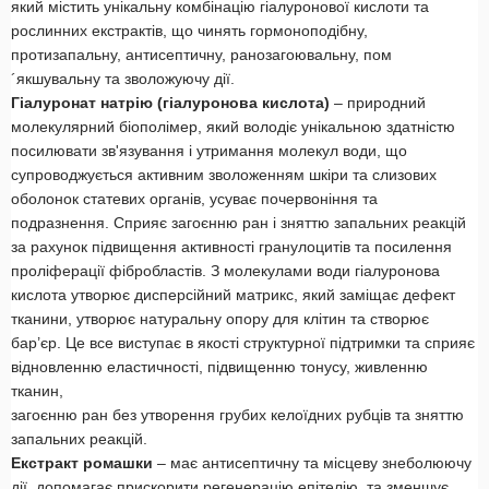
який містить унікальну комбінацію гіалуронової кислоти та
рослинних екстрактів, що чинять гормоноподібну,
протизапальну, антисептичну, ранозагоювальну, пом
´якшувальну та зволожуючу дії.
Гіалуронат натрію (гіалуронова кислота)
– природний
молекулярний біополімер, який володіє унікальною здатністю
посилювати зв'язування і утримання молекул води, що
супроводжується активним зволоженням шкіри та слизових
оболонок статевих органів, усуває почервоніння та
подразнення. Сприяє загоєнню ран і зняттю запальних реакцій
за рахунок підвищення активності гранулоцитів та посилення
проліферації фібробластів. З молекулами води гіалуронова
кислота утворює дисперсійний матрикс, який заміщає дефект
тканини, утворює натуральну опору для клітин та створює
бар’єр. Це все виступає в якості структурної підтримки та сприяє
відновленню еластичності, підвищенню тонусу, живленню
тканин,
загоєнню ран без утворення грубих келоїдних рубців та зняттю
запальних реакцій.
Екстракт ромашки
– має антисептичну та місцеву знеболюючу
дії, допомагає прискорити регенерацію епітелію, та зменшує