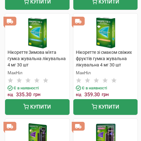
КУПИТИ
КУПИТИ
Нікоретте Зимова м'ята
Нікоретте зі смаком свіжих
гумка жувальна лікувальна
фруктів гумка жувальна
4 мг 30 шт
лікувальна 4 мг 30 шт
МакНіл
МакНіл
Є в наявності
Є в наявності
335.30
грн
359.30
грн
від
від
КУПИТИ
КУПИТИ