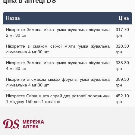
ціна в аптеці DS
Назва
Ціна
Нікоретте Зимова м'ята гумка жувальна лікувальна
317.70
2 мг 30 шт
грн
Нікоретте зі смаком свіжої м'яти гумка жувальна
328.30
лікувальна 4 мг 30 шт
грн
Нікоретте Зимова м'ята гумка жувальна лікувальна
335.30
4 мг 30 шт
грн
Нікоретте зі смаком свіжих фруктів гумка жувальна
359.30
лікувальна 4 мг 30 шт
грн
Нікоретте Свіжа м'ята спрей для ротової порожнини
452.10
1 мг/дозу 150 доз 1 флакон
грн