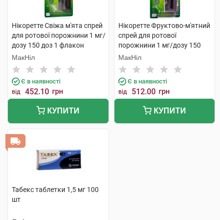
Нікоретте Свіжа м'ята спрей
Нікоретте Фруктово-м'ятний
для ротової порожнини 1 мг/
спрей для ротової
дозу 150 доз 1 флакон
порожнини 1 мг/дозу 150
доз 1 флакон
МакНіл
МакНіл
Є в наявності
Є в наявності
452.10
грн
512.00
грн
від
від
КУПИТИ
КУПИТИ
Табекс таблетки 1,5 мг 100
шт