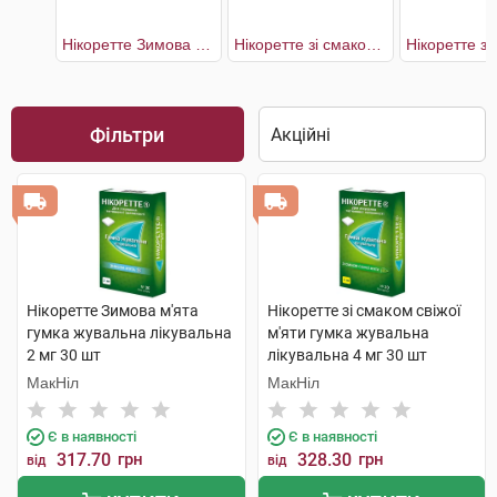
Нікоретте Зимова м'ята
Нікоретте зі смаком свіжих фруктів
Фільтри
Нікоретте Зимова м'ята
Нікоретте зі смаком свіжої
гумка жувальна лікувальна
м'яти гумка жувальна
2 мг 30 шт
лікувальна 4 мг 30 шт
МакНіл
МакНіл
Є в наявності
Є в наявності
317.70
грн
328.30
грн
від
від