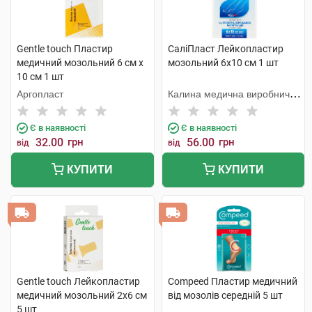
Gentle touch Пластир
СаліПласт Лейкопластир
медичний мозольний 6 см х
мозольний 6х10 см 1 шт
10 см 1 шт
Аргопласт
Калина медична виробнича
компанія
Є в наявності
Є в наявності
32.00
грн
56.00
грн
від
від
КУПИТИ
КУПИТИ
Gentle touch Лейкопластир
Compeed Пластир медичний
медичний мозольний 2х6 см
від мозолів середній 5 шт
5 шт