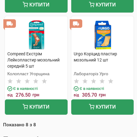
КУПИТИ
КУПИТИ
Compeed Екстрім
Urgo Коріцид пластир
Лейкопластир мозольний
мозольний 12 шт
середній 5 шт
Колопласт Угорщина
Лабораторіз Урго
Є в наявності
Є в наявності
276.50
грн
305.70
грн
від
від
КУПИТИ
КУПИТИ
Показано
8
з
8