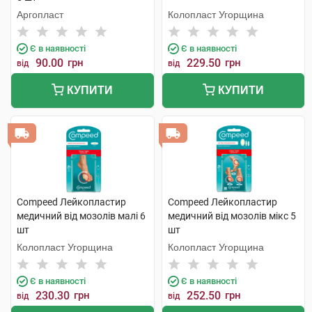
Аргопласт
Колопласт Угорщина
Є в наявності
Є в наявності
90.00
грн
229.50
грн
від
від
КУПИТИ
КУПИТИ
Compeed Лейкопластир
Compeed Лейкопластир
медичний від мозолів малі 6
медичний від мозолів мікс 5
шт
шт
Колопласт Угорщина
Колопласт Угорщина
Є в наявності
Є в наявності
230.30
грн
252.50
грн
від
від