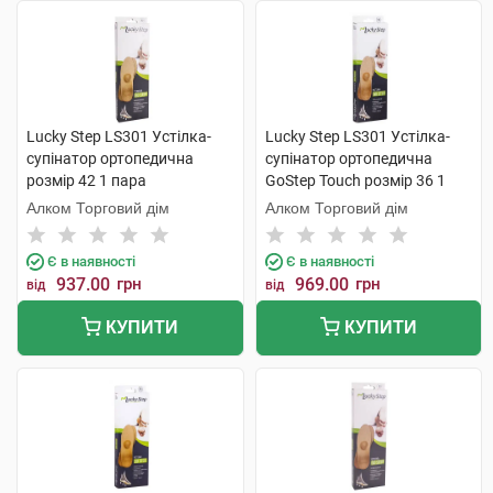
Lucky Step LS301 Устілка-
Lucky Step LS301 Устілка-
супінатор ортопедична
супінатор ортопедична
розмір 42 1 пара
GoStep Touch розмір 36 1
пара
Алком Торговий дім
Алком Торговий дім
Є в наявності
Є в наявності
937.00
грн
969.00
грн
від
від
КУПИТИ
КУПИТИ