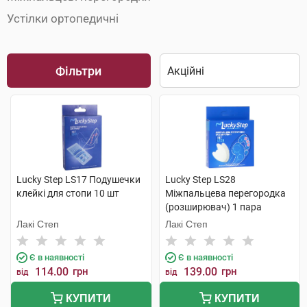
Устілки ортопедичні
Фільтри
Lucky Step LS17 Подушечки
Lucky Step LS28
клейкі для стопи 10 шт
Міжпальцева перегородка
(розширювач) 1 пара
Лакі Степ
Лакі Степ
Є в наявності
Є в наявності
114.00
грн
139.00
грн
від
від
КУПИТИ
КУПИТИ