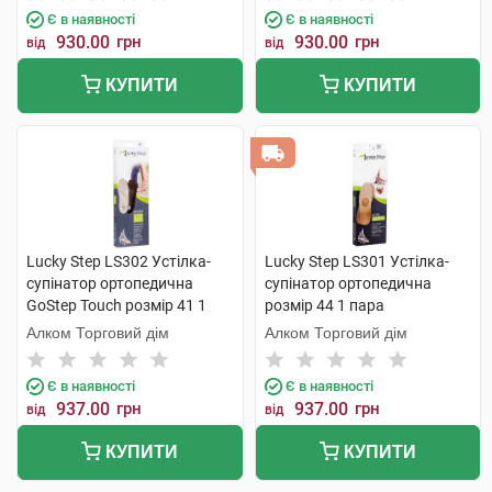
Є в наявності
Є в наявності
930.00
грн
930.00
грн
від
від
КУПИТИ
КУПИТИ
Lucky Step LS302 Устілка-
Lucky Step LS301 Устілка-
супінатор ортопедична
супінатор ортопедична
GoStep Touch розмір 41 1
розмір 44 1 пара
пара
Алком Торговий дім
Алком Торговий дім
Є в наявності
Є в наявності
937.00
грн
937.00
грн
від
від
КУПИТИ
КУПИТИ