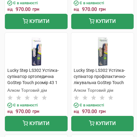
Є в наявності
Є в наявності
970.00
грн
970.00
грн
від
від
КУПИТИ
КУПИТИ
Lucky Step LS302 Устілка-
Lucky Step LS302 Устілка-
супінатор ортопедична
супінатор профілактично-
GoStep Touch розмір 43 1
лікувальна GoStep Touch
пара
розмір 44 1 пара
Алком Торговий дім
Алком Торговий дім
Є в наявності
Є в наявності
970.00
грн
970.00
грн
від
від
КУПИТИ
КУПИТИ