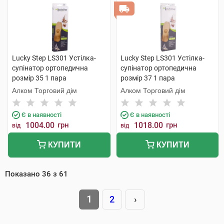
Lucky Step LS301 Устілка-
Lucky Step LS301 Устілка-
супінатор ортопедична
супінатор ортопедична
розмір 35 1 пара
розмір 37 1 пара
Алком Торговий дім
Алком Торговий дім
Є в наявності
Є в наявності
1004.00
грн
1018.00
грн
від
від
КУПИТИ
КУПИТИ
Показано
36
з
61
1
2
›