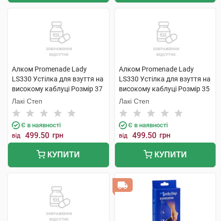
Алком Promenade Lady
Алком Promenade Lady
LS330 Устілка для взуття на
LS330 Устілка для взуття на
високому каблуці Розмір 37
високому каблуці Розмір 35
1 пара
1 пара
Лакі Степ
Лакі Степ
Є в наявності
Є в наявності
499.50
грн
499.50
грн
від
від
КУПИТИ
КУПИТИ