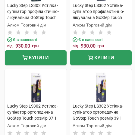
Lucky Step LS302 Устілка-
Lucky Step LS302 Устілка-
супінатор профілактично-
супінатор профілактично-
лікувальна GoStep Touch
лікувальна GoStep Touch
розмір 35 1 пара
розмір 36 1 пара
Алком Торговий дім
Алком Торговий дім
Є в наявності
Є в наявності
930.00
грн
930.00
грн
від
від
КУПИТИ
КУПИТИ
Lucky Step LS302 Устілка-
Lucky Step LS302 Устілка-
супінатор ортопедична
супінатор ортопедична
GoStep Touch розмір 37 1
GoStep Touch розмір 39 1
пара
пара
Алком Торговий дім
Алком Торговий дім