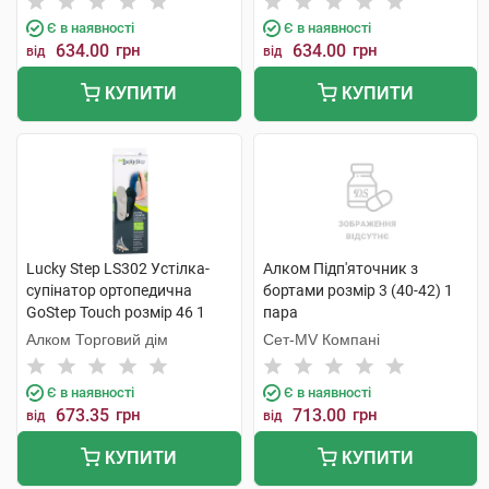
Є в наявності
Є в наявності
634.00
грн
634.00
грн
від
від
КУПИТИ
КУПИТИ
Lucky Step LS302 Устілка-
Алком Підп'яточник з
супінатор ортопедична
бортами розмір 3 (40-42) 1
GoStep Touch розмір 46 1
пара
пара
Алком Торговий дім
Сет-MV Компані
Є в наявності
Є в наявності
673.35
грн
713.00
грн
від
від
КУПИТИ
КУПИТИ