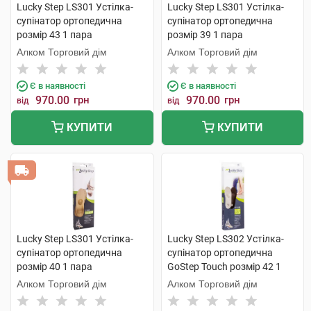
Lucky Step LS301 Устілка-
Lucky Step LS301 Устілка-
супінатор ортопедична
супінатор ортопедична
розмір 43 1 пара
розмір 39 1 пара
Алком Торговий дім
Алком Торговий дім
Є в наявності
Є в наявності
970.00
грн
970.00
грн
від
від
КУПИТИ
КУПИТИ
Lucky Step LS301 Устілка-
Lucky Step LS302 Устілка-
супінатор ортопедична
супінатор ортопедична
розмір 40 1 пара
GoStep Touch розмір 42 1
пара
Алком Торговий дім
Алком Торговий дім