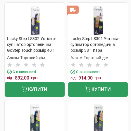
Lucky Step LS302 Устілка-
Lucky Step LS301 Устілка-
супінатор ортопедична
супінатор ортопедична
GoStep Touch розмір 40 1
розмір 38 1 пара
пара
Алком Торговий дім
Алком Торговий дім
Є в наявності
Є в наявності
892.00
грн
914.00
грн
від
від
КУПИТИ
КУПИТИ