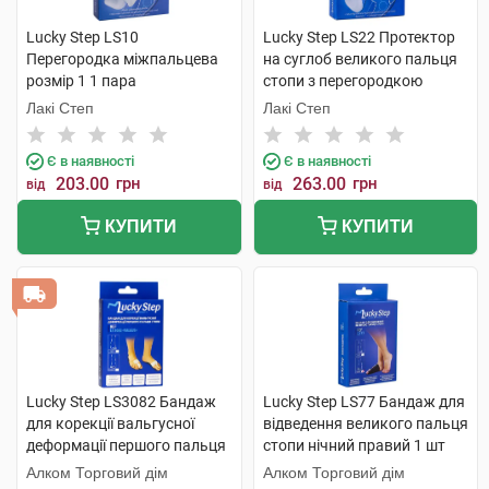
Lucky Step LS10
Lucky Step LS22 Протектор
Перегородка міжпальцева
на суглоб великого пальця
розмір 1 1 пара
стопи з перегородкою
розмір 1 1 пара
Лакі Степ
Лакі Степ
Є в наявності
Є в наявності
203.00
грн
263.00
грн
від
від
КУПИТИ
КУПИТИ
Lucky Step LS3082 Бандаж
Lucky Step LS77 Бандаж для
для корекції вальгусної
відведення великого пальця
деформації першого пальця
стопи нічний правий 1 шт
стопи 1 пара
Алком Торговий дім
Алком Торговий дім