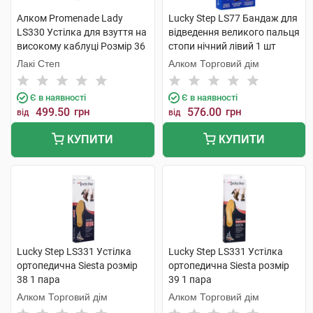
Алком Promenade Lady
Lucky Step LS77 Бандаж для
LS330 Устілка для взуття на
відведення великого пальця
високому каблуці Розмір 36
стопи нічний лівий 1 шт
1 пара
Лакі Степ
Алком Торговий дім
Є в наявності
Є в наявності
499.50
грн
576.00
грн
від
від
КУПИТИ
КУПИТИ
Lucky Step LS331 Устілка
Lucky Step LS331 Устілка
ортопедична Siesta розмір
ортопедична Siesta розмір
38 1 пара
39 1 пара
Алком Торговий дім
Алком Торговий дім