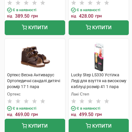
Є в наявності
Є в наявності
389.50
грн
428.00
грн
від
від
КУПИТИ
КУПИТИ
Ортекс Весна Антиварус
Lucky Step LS330 Устілка
Ортопедичні сандалі дитячі
Леді для взуття на високому
розмір 17 1 пара
каблуці розмір 41 1 пара
Ортекс
Лакі Степ
Є в наявності
Є в наявності
469.00
грн
499.50
грн
від
від
КУПИТИ
КУПИТИ