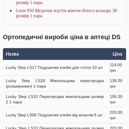
розмір 1 пара
Leon 950 Медичне взуття жіноче білого кольору 38
розмір 1 пара
Ортопедичні вироби ціна в аптеці DS
Назва
Ціна
114.00
Lucky Step LS17 Подушечки клейкі для стопи 10 шт
грн
Lucky Step LS28 Міжпальцева перегородка
139.00
(розширювач) 1 пара
грн
Lucky Step LS10 Перегородка міжпальцева розмір
155.30
2 1 пара
грн
203.00
Lucky Step LS06 Подушечки клейкі від мозолів 6 шт
грн
Lucky Step LS10 Перегородка міжпальцева розмір
203.00