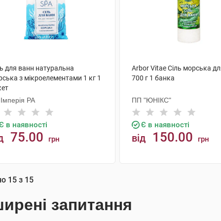
ль для ванн натуральна
Arbor Vitae Сіль морська д
рська з мікроелементами 1 кг 1
700 г 1 банка
кет
 Імперія РА
ПП "ЮНІКС"
Є в наявності
Є в наявності
75.00
150.00
д
від
грн
грн
КУПИТИ
КУПИТИ
но
15
з
15
ирені запитання