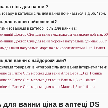
на на сіль для ванни ?
 товару в каталозі сіль для ванни починається від 66.7 грн.
іль для ванни найдешевші?
ими товарами в категорії сіль для ванни є:
машній Доктор Сіль для ванн з екстрактом лавандою дой-пак 500
машній Доктор Сіль для ванн морська натуральна дой-пак 500 г 
ль для ванн натуральна морська з мікроелементами 1 кг 1 пакет
іль для ванни є найдорожчими?
жчими товарами в категорії сіль для ванни інтернет-аптеки
rine de Farme Сіль морська для ванн Алое Вера 1,3 кг 1 банка
rine de Farme Сіль морська для ванн Ваніль 1,3 кг 1 банка
rine de Farme Сіль морська для ванн Манго 1,3 кг 1 банка
ь для ванни ціна в аптеці DS