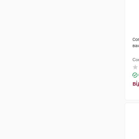
Cor
ван
Co
ві