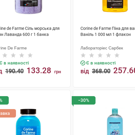
ine de Farme Сіль морська для
Corine de Farme Піна для в
нн Лаванда 600 г 1 банка
Ваніль 1 000 мл 1 флакон
rine De Farme
Лабораторіес Сарбек
Є в наявності
Є в наявності
133.28
257.6
д
190.40
від
368.00
грн
КУПИТИ
КУПИТИ
%
−30%
тавка