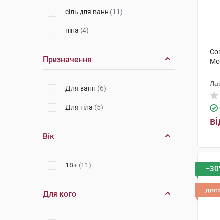
сіль для ванн
(11)
піна
(4)
Cor
Призначення
Мо
Ла
Для ванн
(6)
Для тіла
(5)
ві
Вік
18+
(11)
−30
дос
Для кого