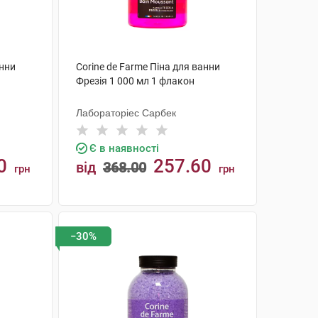
анни
Corine de Farme Піна для ванни
Фрезія 1 000 мл 1 флакон
Лабораторіес Сарбек
Є в наявності
0
257.60
від
368.00
грн
грн
КУПИТИ
−30%