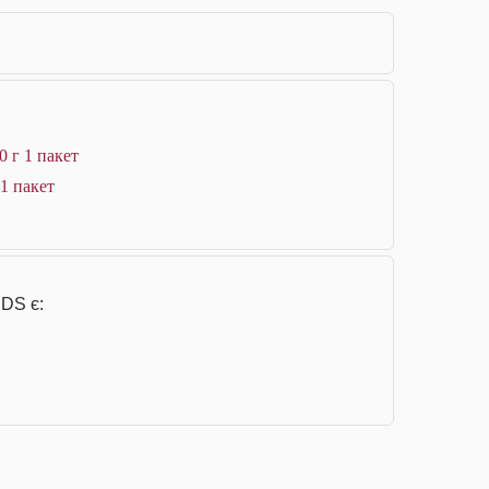
 г 1 пакет
1 пакет
 DS є: