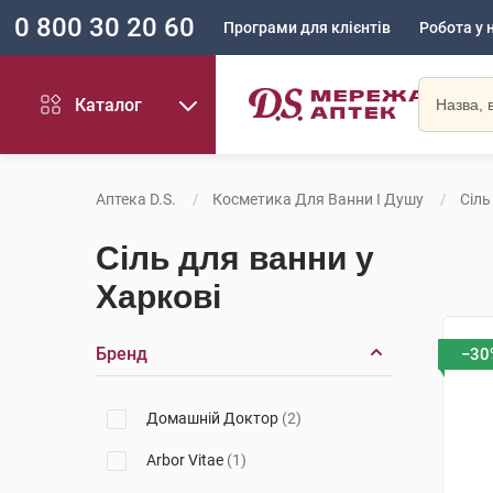
0 800 30 20 60
Програми для клієнтів
Робота у 
Каталог
Аптека D.S.
Косметика Для Ванни І Душу
Сіль
Сіль для ванни у
Харкові
Бренд
−30
Домашній Доктор
(2)
Arbor Vitae
(1)