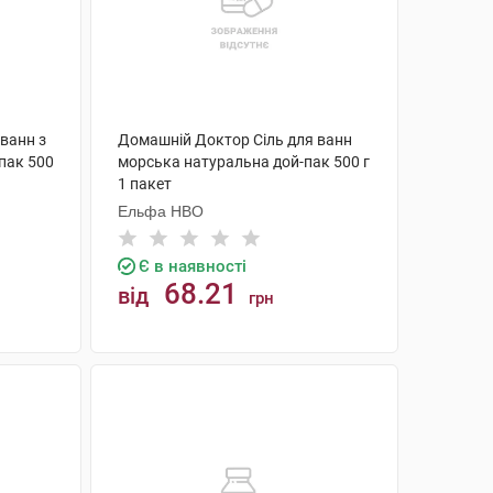
ванн з
Домашній Доктор Сіль для ванн
пак 500
морська натуральна дой-пак 500 г
1 пакет
Ельфа НВО
Є в наявності
68.21
від
грн
КУПИТИ