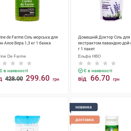
ine de Farme Сіль морська для
Домашній Доктор Сіль для 
н Алое Вера 1,3 кг 1 банка
екстрактом лавандою дой-
г 1 пакет
rine De Farme
Ельфа НВО
Є в наявності
Є в наявності
299.60
66.70
д
428.00
від
грн
грн
КУПИТИ
КУПИТИ
новинка
доставка