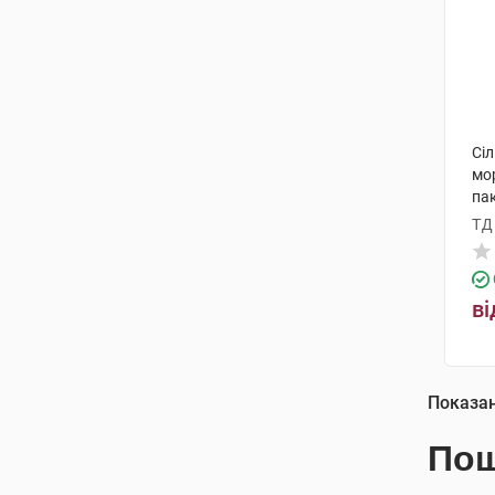
Сі
мо
па
ТД
ві
Показа
Пош