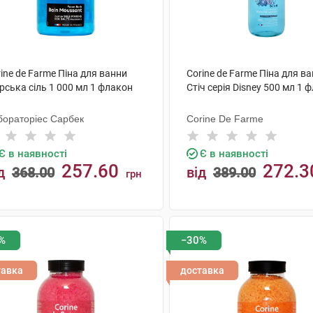
ine de Farme Піна для ванни
Corine de Farme Піна для в
рська сіль 1 000 мл 1 флакон
Стіч серія Disney 500 мл 1 
бораторіес Сарбек
Corine De Farme
Є в наявності
Є в наявності
257.60
272.3
д
368.00
від
389.00
грн
КУПИТИ
КУПИТИ
%
−30%
тавка
доставка