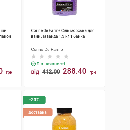
анни
Corine de Farme Сіль морська для
флакон
ванн Лаванда 1,3 кг 1 банка
Corine De Farme
Є в наявності
0
288.40
від
412.00
грн
грн
КУПИТИ
−30%
доставка