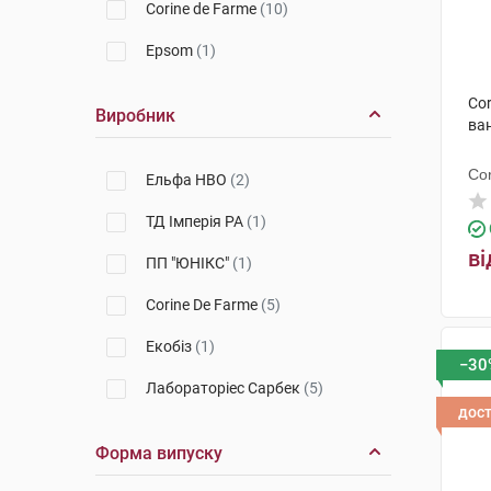
Corine de Farme
(10)
Epsom
(1)
Cor
Виробник
ва
Co
Ельфа НВО
(2)
ТД Імперія РА
(1)
ві
ПП "ЮНІКС"
(1)
Corine De Farme
(5)
Екобіз
(1)
−30
Лабораторіес Сарбек
(5)
дос
Форма випуску