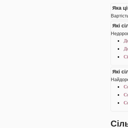
Яка ці
Вартість
Які с
Недорог
До
До
Сі
Які с
Найдоро
Co
Co
Co
Сіл