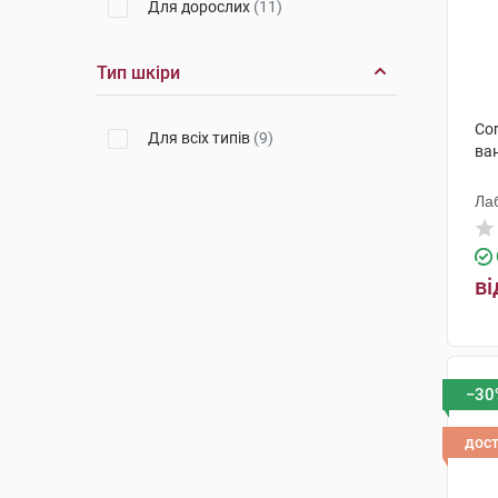
Для дорослих
(11)
Тип шкіри
Cor
Для всіх типів
(9)
ван
Ла
ві
−30
дос