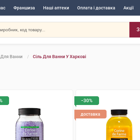
нас
Франшиза
Наші аптеки
Оплата і доставка
Акції
З
 Для Ванни
Сіль Для Ванни У Харкові
%
−30%
доставка