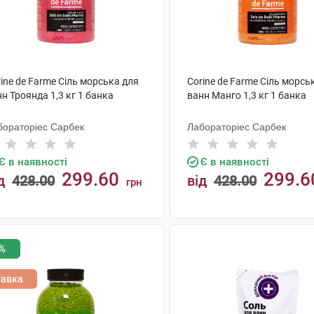
ine de Farme Сіль морська для
Corine de Farme Сіль морсь
н Троянда 1,3 кг 1 банка
ванн Манго 1,3 кг 1 банка
бораторіес Сарбек
Лабораторіес Сарбек
Є в наявності
Є в наявності
299.60
299.6
д
428.00
від
428.00
грн
КУПИТИ
КУПИТИ
%
тавка