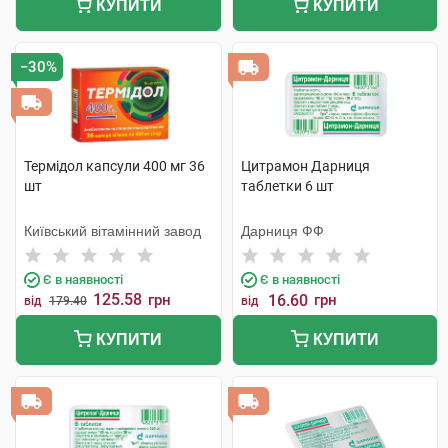
КУПИТИ
КУПИТИ
−30%
Термідол капсули 400 мг 36
Цитрамон Дарниця
шт
таблетки 6 шт
Київський вітамінний завод
Дарниця ФФ
Є в наявності
Є в наявності
125.58
грн
16.60
грн
від
179.40
від
КУПИТИ
КУПИТИ