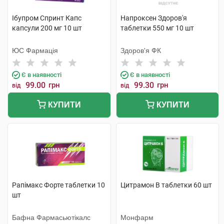
Ібупром Спринт Капс
Напроксен Здоров'я
капсули 200 мг 10 шт
таблетки 550 мг 10 шт
ЮС Фармація
Здоров'я ФК
Є в наявності
Є в наявності
99.00
грн
99.30
грн
від
від
КУПИТИ
КУПИТИ
Рапімакс Форте таблетки 10
Цитрамон В таблетки 60 шт
шт
Бафна Фармасьютікалс
Монфарм