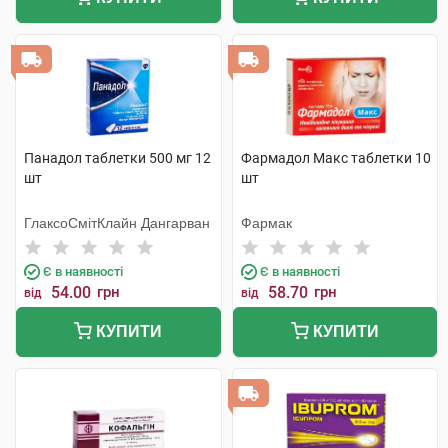
Панадол таблетки 500 мг 12
Фармадол Макс таблетки 10
шт
шт
ГлаксоСмітКлайн Дангарван
Фармак
Є в наявності
Є в наявності
54.00
грн
58.70
грн
від
від
КУПИТИ
КУПИТИ