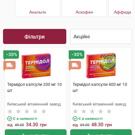
Анальгін
Аскофен
Аффида Е
Фільтри
−30%
−30%
Термідол капсули 200 мг 10
Термідол капсули 400 мг 10
шт
шт
Київський вітамінний завод
Київський вітамінний завод
Є в наявності
Є в наявності
34.30
48.30
грн
грн
від
49.00
від
69.00