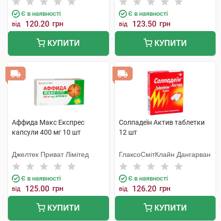
Є в наявності
Є в наявності
120.20
грн
123.50
грн
від
від
КУПИТИ
КУПИТИ
Аффида Макс Експрес
Солпадеїн Актив таблетки
капсули 400 мг 10 шт
12 шт
Джелтек Приват Лімітед
ГлаксоСмітКлайн Дангарван
Є в наявності
Є в наявності
125.00
грн
126.20
грн
від
від
КУПИТИ
КУПИТИ