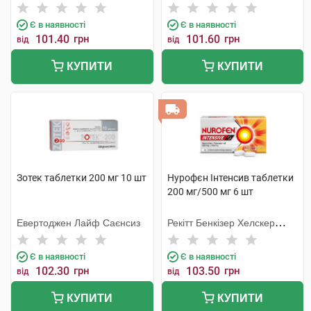
Є в наявності
Є в наявності
101.40
грн
101.60
грн
від
від
КУПИТИ
КУПИТИ
Зотек таблетки 200 мг 10 шт
Нурофєн Інтенсив таблетки
200 мг/500 мг 6 шт
Евертоджен Лайф Саєнсиз
Рекітт Бенкізер Хелскер
Інтернешнл
Є в наявності
Є в наявності
102.30
грн
103.50
грн
від
від
КУПИТИ
КУПИТИ