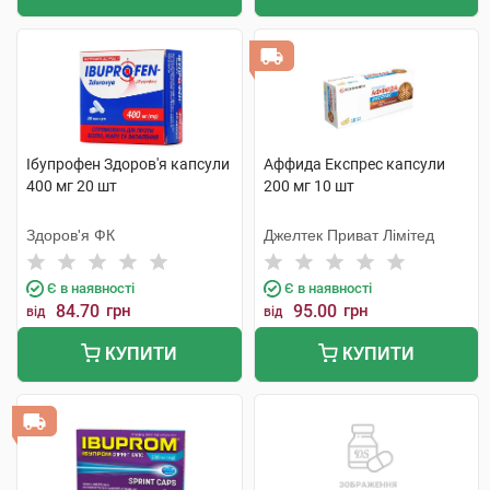
Ібупрофен Здоров'я капсули
Аффида Експрес капсули
400 мг 20 шт
200 мг 10 шт
Здоров'я ФК
Джелтек Приват Лімітед
Є в наявності
Є в наявності
84.70
грн
95.00
грн
від
від
КУПИТИ
КУПИТИ