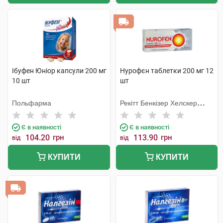
Ібуфен Юніор капсули 200 мг
Нурофєн таблетки 200 мг 12
10 шт
шт
Польфарма
Рекітт Бенкізер Хелскер
Інтернешнл
Є в наявності
Є в наявності
104.20
грн
113.90
грн
від
від
КУПИТИ
КУПИТИ