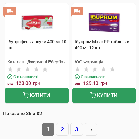
Ібупрофен капсули 400 мг 10
Ібупром Макс РР таблетки
шт
400 мг 12 шт
Каталент Джермані Ебербах
ЮС Фармація
Є в наявності
Є в наявності
128.00
грн
129.10
грн
від
від
КУПИТИ
КУПИТИ
Показано
36
з
82
1
2
3
›