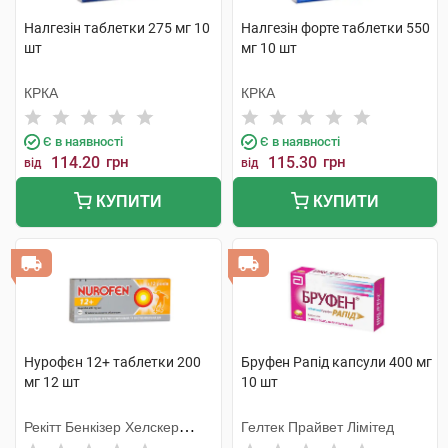
Налгезін таблетки 275 мг 10
Налгезін форте таблетки 550
шт
мг 10 шт
КРКА
КРКА
Є в наявності
Є в наявності
114.20
грн
115.30
грн
від
від
КУПИТИ
КУПИТИ
Нурофєн 12+ таблетки 200
Бруфен Рапід капсули 400 мг
мг 12 шт
10 шт
Рекітт Бенкізер Хелскер
Гелтек Прайвет Лімітед
Інтернешнл