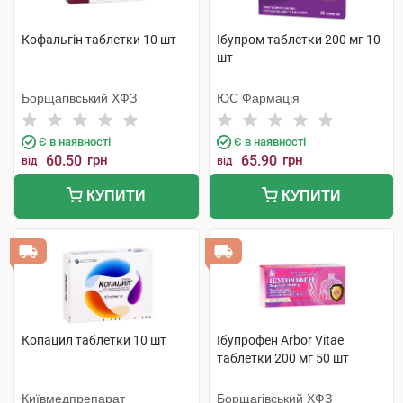
Кофальгін таблетки 10 шт
Ібупром таблетки 200 мг 10
шт
Борщагівський ХФЗ
ЮС Фармація
Є в наявності
Є в наявності
60.50
грн
65.90
грн
від
від
КУПИТИ
КУПИТИ
Копацил таблетки 10 шт
Ібупрофен Arbor Vitae
таблетки 200 мг 50 шт
Київмедпрепарат
Борщагівський ХФЗ