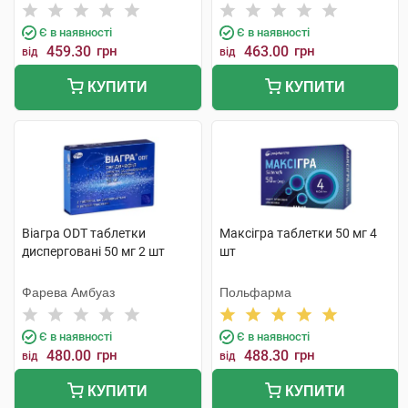
Є в наявності
Є в наявності
459.30
грн
463.00
грн
від
від
КУПИТИ
КУПИТИ
Віагра ODT таблетки
Максігра таблетки 50 мг 4
дисперговані 50 мг 2 шт
шт
Фарева Амбуаз
Польфарма
Є в наявності
Є в наявності
480.00
грн
488.30
грн
від
від
КУПИТИ
КУПИТИ