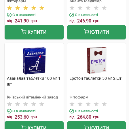
Фітофарм
Ананта Медікеар
Є в наявності
Є в наявності
241.90
грн
246.90
грн
від
від
КУПИТИ
КУПИТИ
Аваналав таблетки 100 мг 1
Еротон таблетки 50 мг 2 шт
шт
Київський вітамінний завод
Фітофарм
Є в наявності
Є в наявності
253.60
грн
264.80
грн
від
від
КУПИТИ
КУПИТИ