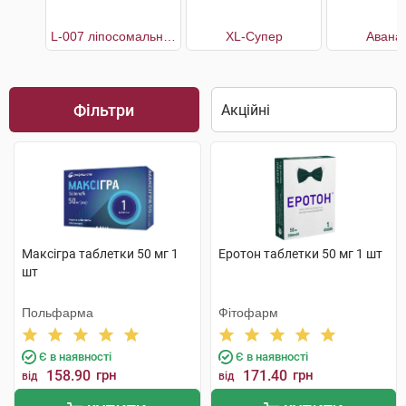
L-007 ліпосомальний
XL-Супер
Авана
Фільтри
Максігра таблетки 50 мг 1
Еротон таблетки 50 мг 1 шт
шт
Польфарма
Фітофарм
Є в наявності
Є в наявності
158.90
грн
171.40
грн
від
від