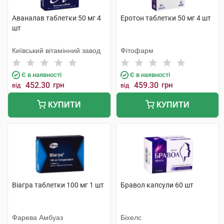
Аваналав таблетки 50 мг 4
Еротон таблетки 50 мг 4 шт
шт
Київський вітамінний завод
Фітофарм
Є в наявності
Є в наявності
452.30
грн
459.30
грн
від
від
КУПИТИ
КУПИТИ
Віагра таблетки 100 мг 1 шт
Бравол капсули 60 шт
Фарева Амбуаз
Біхелс