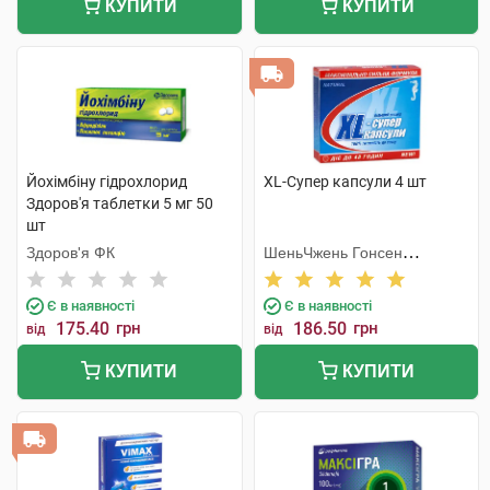
КУПИТИ
КУПИТИ
Йохімбіну гідрохлорид
XL-Супер капсули 4 шт
Здоров'я таблетки 5 мг 50
шт
Здоров'я ФК
ШеньЧжень Гонсен
Байоледжі Індастрі Ко. Лтд
Є в наявності
Є в наявності
175.40
грн
186.50
грн
від
від
КУПИТИ
КУПИТИ