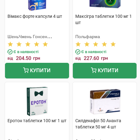
Вімакс форте капсули 4 шт
Максігра таблетки 100 мг 1
шт
ШеньЧжень Гонсен
Польфарма
Байоледжі Індастрі Ко. Лтд
Є в наявності
Є в наявності
204.50
грн
227.60
грн
від
від
КУПИТИ
КУПИТИ
Еротон таблетки 100 мг 1 шт
Силденафіл 50 Ананта
таблетки 50 мг 4 шт