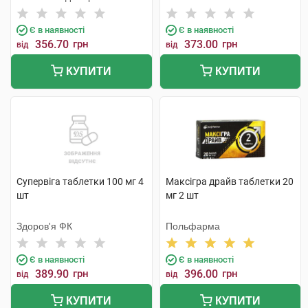
Байоледжі Індастрі Ко. Лтд
Є в наявності
Є в наявності
356.70
грн
373.00
грн
від
від
КУПИТИ
КУПИТИ
Супервіга таблетки 100 мг 4
Максігра драйв таблетки 20
шт
мг 2 шт
Здоров'я ФК
Польфарма
Є в наявності
Є в наявності
389.90
грн
396.00
грн
від
від
КУПИТИ
КУПИТИ