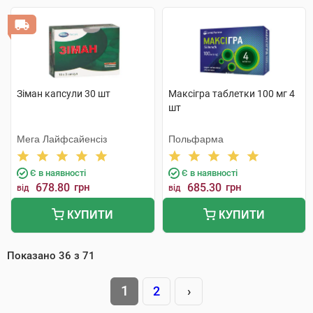
Зіман капсули 30 шт
Максігра таблетки 100 мг 4
шт
Мега Лайфсайенсіз
Польфарма
Є в наявності
Є в наявності
678.80
грн
685.30
грн
від
від
КУПИТИ
КУПИТИ
Показано
36
з
71
1
2
›