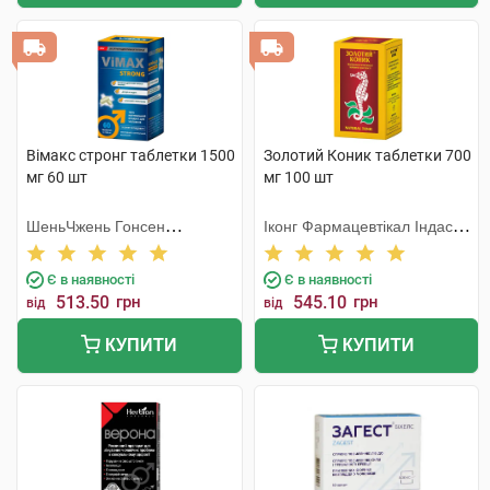
Вімакс стронг таблетки 1500
Золотий Коник таблетки 700
мг 60 шт
мг 100 шт
ШеньЧжень Гонсен
Іконг Фармацевтікал Індастрі
Байоледжі Індастрі Ко. Лтд
Ко
Є в наявності
Є в наявності
513.50
грн
545.10
грн
від
від
КУПИТИ
КУПИТИ