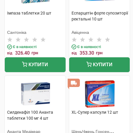
Імпаза таблетки 20 шт
Еспарцетін форте супозиторії
ректальні 10 шт
Сантоніка
Авіценна
Є в наявності
Є в наявності
326.40
грн
353.30
грн
від
від
КУПИТИ
КУПИТИ
Силденафіл 100 Ананта
XL-Супер капсули 12 шт
таблетки 100 мг 4 шт
Ананта Медікеар
ШеньЧжень Гонсен