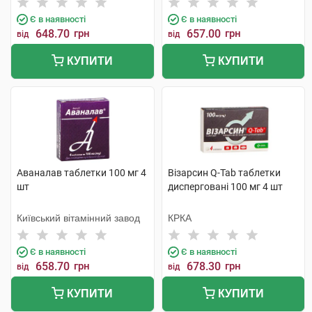
Є в наявності
Є в наявності
648.70
грн
657.00
грн
від
від
КУПИТИ
КУПИТИ
Аваналав таблетки 100 мг 4
Візарсин Q-Tab таблетки
шт
дисперговані 100 мг 4 шт
Київський вітамінний завод
КРКА
Є в наявності
Є в наявності
658.70
грн
678.30
грн
від
від
КУПИТИ
КУПИТИ