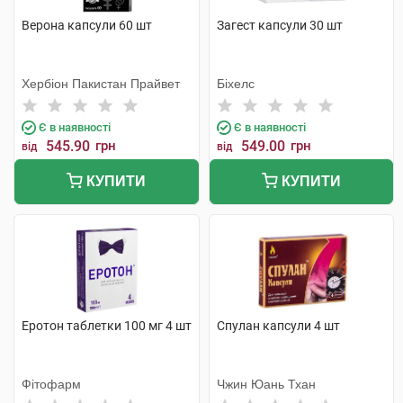
Верона капсули 60 шт
Загест капсули 30 шт
Хербіон Пакистан Прайвет
Біхелс
Є в наявності
Є в наявності
545.90
грн
549.00
грн
від
від
КУПИТИ
КУПИТИ
Еротон таблетки 100 мг 4 шт
Спулан капсули 4 шт
Фітофарм
Чжин Юань Тхан