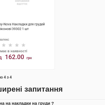
by-Nova Накладки для грудей
іконові 39302 1 шт
ватекс
має в наявності
162.00
д
грн
АНАЛОГИ
но
4
з
4
ирені запитання
іна на накладки на груди ?