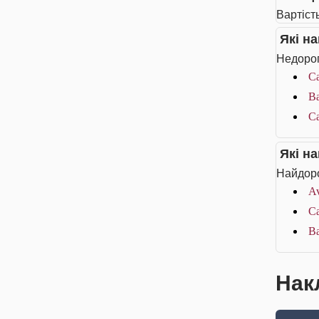
Вартіст
Які н
Недорог
Ca
Ba
Ca
Які н
Найдоро
Av
Ca
Ba
Нак