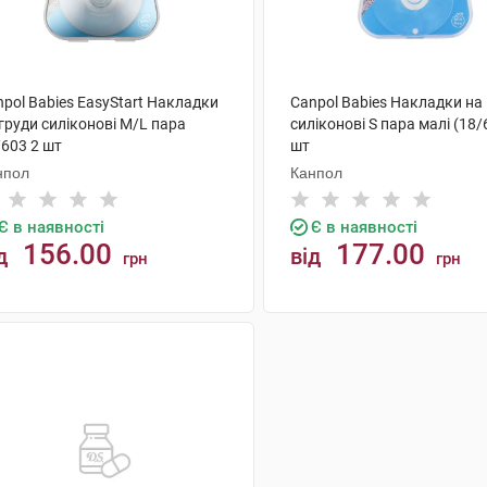
pol Babies EasyStart Накладки
Canpol Babies Накладки на
груди силіконові M/L пара
силіконові S пара малі (18/
/603 2 шт
шт
нпол
Канпол
Є в наявності
Є в наявності
156.00
177.00
д
від
грн
грн
КУПИТИ
КУПИТИ