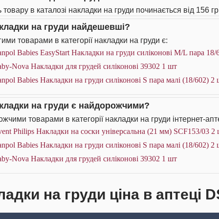
ь товару в каталозі накладки на груди починається від 156 гр
акладки на груди найдешевші?
ими товарами в категорії накладки на груди є:
npol Babies EasyStart Накладки на груди силіконові M/L пара 18/
by-Nova Накладки для грудей силіконові 39302 1 шт
npol Babies Накладки на груди силіконові S пара малі (18/602) 2 
акладки на груди є найдорожчими?
жчими товарами в категорії накладки на груди інтернет-апт
ent Philips Накладки на соски універсальна (21 мм) SCF153/03 2
npol Babies Накладки на груди силіконові S пара малі (18/602) 2 
by-Nova Накладки для грудей силіконові 39302 1 шт
ладки на груди ціна в аптеці D