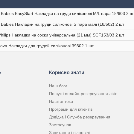
 Babies EasyStart Накладки на груди силіконові M/L пара 18/603 2 ш
 Babies Накладки на груди силіконові S пара малі (18/602) 2 шт
Philips Накладки на соски універсальна (21 мм) SCF153/03 2 шт
ova Накладки для грудей силіконові 39302 1 шт
ю
Корисно знати
Наш блог
Пошук і онлайн-резервування ліків
Наші аптеки
Програми для клієнтів
Довідка і Служба резервування
Застосунок
Запитання і відповіді