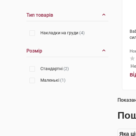
Тип товарів
Ba
Накладки на груди
(4)
сил
Розмір
Но
Не
Стандартні
(2)
ві
Маленькі
(1)
Показа
Пош
Яка ц