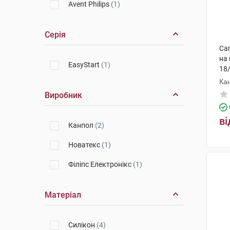
Avent Philips
(1)
Серія
Can
на 
EasyStart
(1)
18
Ка
Виробник
ві
Канпол
(2)
Новатекс
(1)
Філіпс Електронікс
(1)
Матеріал
Cилікон
(4)