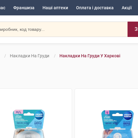
нас
Франшиза
Наші аптеки
Оплата і доставка
Акції
З
Накладки На Груди
Накладки На Груди У Харкові