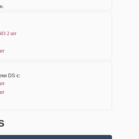
н.
603 2 шт
шт
еки DS є:
 шт
шт
S