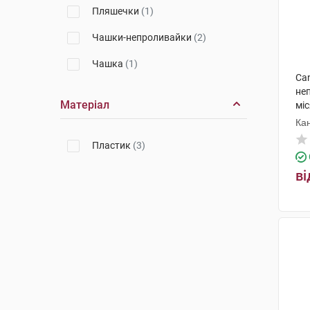
Пляшечки
(1)
Чашки-непроливайки
(2)
Чашка
(1)
Ca
не
Матеріал
міс
Ка
Пластик
(3)
ві