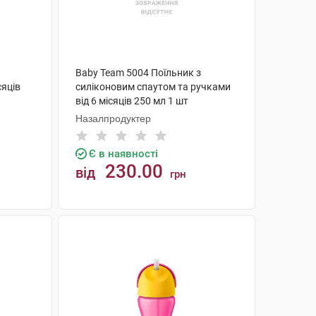
Baby Team 5004 Поїльник з
сяців
силіконовим спаутом та ручками
від 6 місяців 250 мл 1 шт
Назалпродуктер
Є в наявності
230.00
від
грн
КУПИТИ