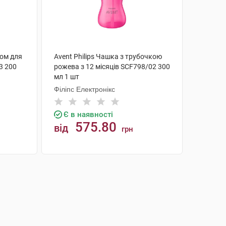
ком для
Avent Philips Чашка з трубочкою
3 200
рожева з 12 місяців SCF798/02 300
мл 1 шт
Філіпс Електронікс
Є в наявності
575.80
від
грн
КУПИТИ