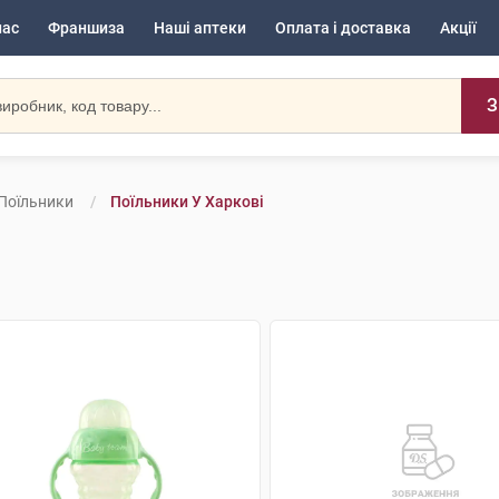
нас
Франшиза
Наші аптеки
Оплата і доставка
Акції
З
Поїльники
Поїльники У Харкові