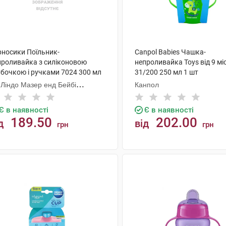
рносики Поїльник-
Canpol Babies Чашка-
проливайка з силіконовою
непроливайка Toys від 9 мі
убочкою і ручками 7024 300 мл
31/200 250 мл 1 шт
шт
 Ліндо Мазер енд Бейбі
Канпол
одактс
Є в наявності
Є в наявності
189.50
202.00
д
від
грн
грн
КУПИТИ
КУПИТИ