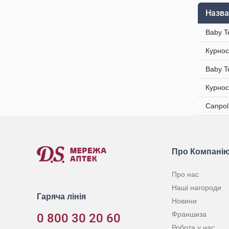
Назва
Baby T
Курнос
Baby T
Курнос
Canpol
Про Компані
Про нас
Наші нагороди
Гаряча лінія
Новини
Франшиза
0 800 30 20 60
Робота у нас