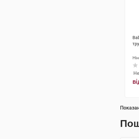
Ba
тр
Ні
Не
ві
Показа
Пош