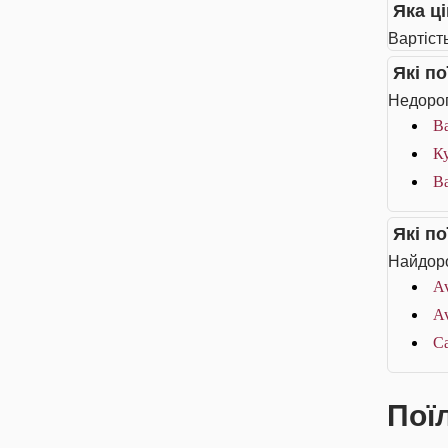
Яка ц
Вартіст
Які п
Недорог
Ba
Ку
B
Які п
Найдоро
Av
Av
Ca
Пої