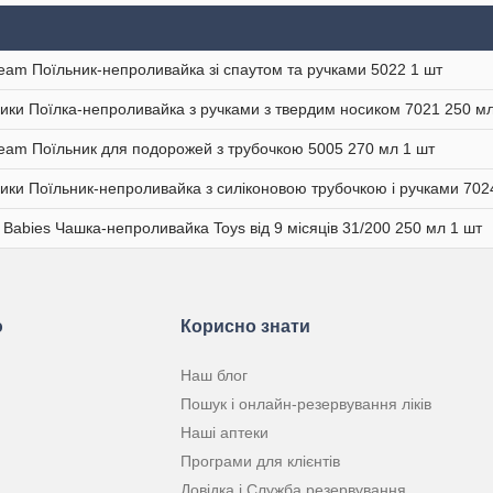
eam Поїльник-непроливайка зі спаутом та ручками 5022 1 шт
ики Поїлка-непроливайка з ручками з твердим носиком 7021 250 мл
eam Поїльник для подорожей з трубочкою 5005 270 мл 1 шт
ики Поїльник-непроливайка з силіконовою трубочкою і ручками 702
 Babies Чашка-непроливайка Toys від 9 місяців 31/200 250 мл 1 шт
ю
Корисно знати
Наш блог
Пошук і онлайн-резервування ліків
Наші аптеки
Програми для клієнтів
Довідка і Служба резервування