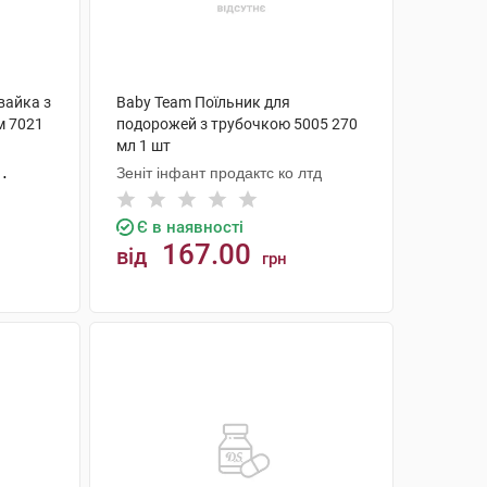
вайка з
Baby Team Поїльник для
м 7021
подорожей з трубочкою 5005 270
мл 1 шт
Зеніт інфант продактс ко лтд
Є в наявності
167.00
від
грн
КУПИТИ