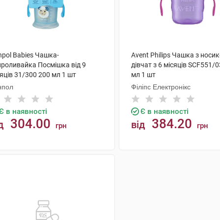
npol Babies Чашка-
Avent Philips Чашка з носи
проливайка Посмішка від 9
дівчат з 6 місяців SCF551/0
яців 31/300 200 мл 1 шт
мл 1 шт
нпол
Філіпс Електронікс
Є в наявності
Є в наявності
304.00
384.20
д
від
грн
грн
КУПИТИ
КУПИТИ