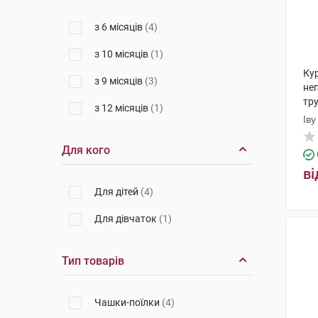
з 6 місяців
(4)
з 10 місяців
(1)
Ку
з 9 місяців
(3)
не
тр
з 12 місяців
(1)
1 
Іву
Пр
Для кого
ві
Для дітей
(4)
Для дівчаток
(1)
Тип товарів
Чашки-поїлки
(4)