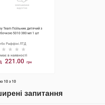
by Team Поїльник дитячий з
убочкою 5010 380 мл 1 шт
нгбо Раффіні ЛТД
має в наявності
221.00
д
грн
АНАЛОГИ
но
10
з
10
ирені запитання