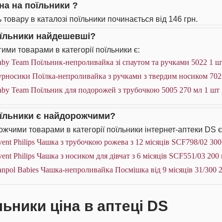
іна на поїльники ?
ь товару в каталозі поїльники починається від 146 грн.
оїльники найдешевші?
ими товарами в категорії поїльники є:
by Team Поїльник-непроливайка зі спаутом та ручками 5022 1 ш
рносики Поїлка-непроливайка з ручками з твердим носиком 702
aby Team Поїльник для подорожей з трубочкою 5005 270 мл 1 шт
оїльники є найдорожчими?
жчими товарами в категорії поїльники інтернет-аптеки DS є
ent Philips Чашка з трубочкою рожева з 12 місяців SCF798/02 300
ent Philips Чашка з носиком для дівчат з 6 місяців SCF551/03 200
npol Babies Чашка-непроливайка Посмішка від 9 місяців 31/300 
льники ціна в аптеці DS