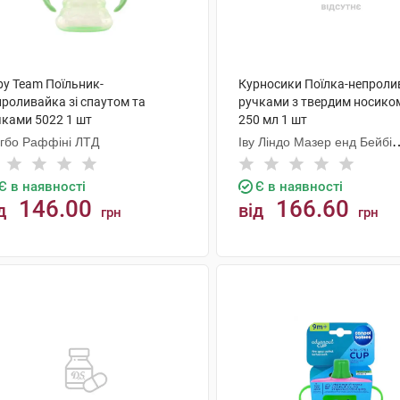
by Team Поїльник-
Курносики Поїлка-непроли
проливайка зі спаутом та
ручками з твердим носико
чками 5022 1 шт
250 мл 1 шт
нгбо Раффіні ЛТД
Іву Ліндо Мазер енд Бейбі
Продактс
Є в наявності
Є в наявності
146.00
166.60
д
від
грн
грн
КУПИТИ
КУПИТИ