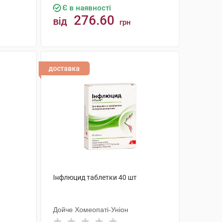
Є в наявності
276.60
від
грн
КУПИТИ
доставка
Інфлюцид таблетки 40 шт
Дойче Хомеопаті-Уніон