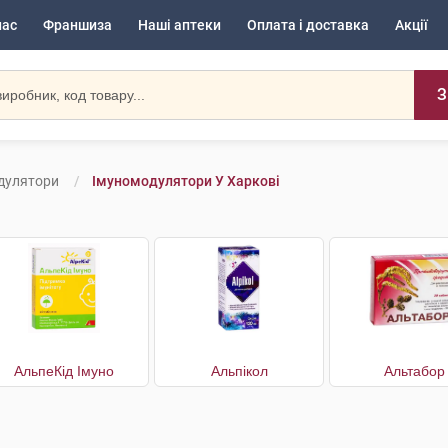
нас
Франшиза
Наші аптеки
Оплата і доставка
Акції
З
дулятори
Імуномодулятори У Харкові
АльпеКід Імуно
Альпікол
Альтабор