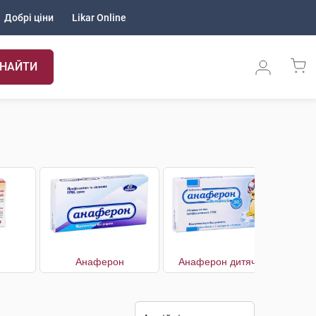
Добрі ціни
Likar Online
НАЙТИ
Анаферон
Анаферон дитячий