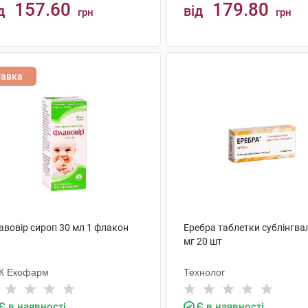
157.60
179.80
д
від
грн
грн
КУПИТИ
КУПИТИ
тавка
авовір сироп 30 мл 1 флакон
Еребра таблетки сублінгва
мг 20 шт
К Екофарм
Технолог
Є в наявності
Є в наявності