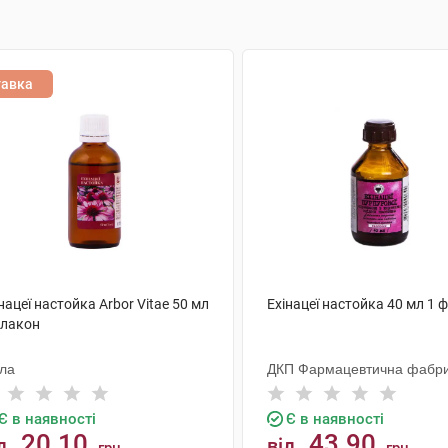
тавка
нацеї настойка Arbor Vitae 50 мл
Ехінацеї настойка 40 мл 1 
флакон
ола
ДКП Фармацевтична фабр
Є в наявності
Є в наявності
20.10
43.90
д
від