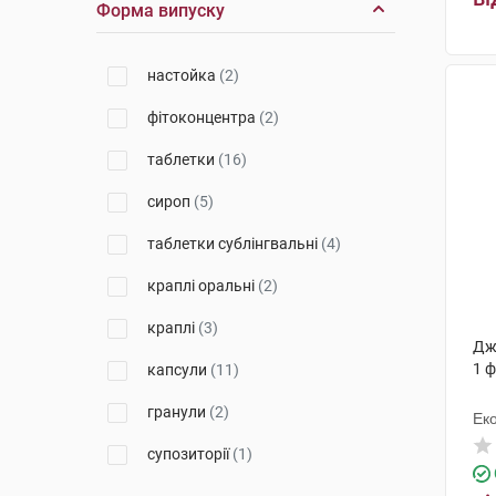
Форма випуску
Др. Густав Кляйн
(1)
Шапер & Брюммер
(2)
настойка
(2)
Гербаполь Вроцлав
(1)
фітоконцентра
(2)
Нутрімед
(1)
таблетки
(16)
Буарон
(1)
сироп
(5)
Біолік
(1)
таблетки сублінгвальні
(4)
Дойче Хомеопаті-Уніон
(1)
краплі оральні
(2)
Елемент здоров'я
(2)
краплі
(3)
Дж
Валартін Фарма
(1)
1 
капсули
(11)
Лабораторія Натура
(1)
гранули
(2)
Ек
Біологіше Хайльміттель Хеель
(5)
супозиторії
(1)
Брусчеттіні
(3)