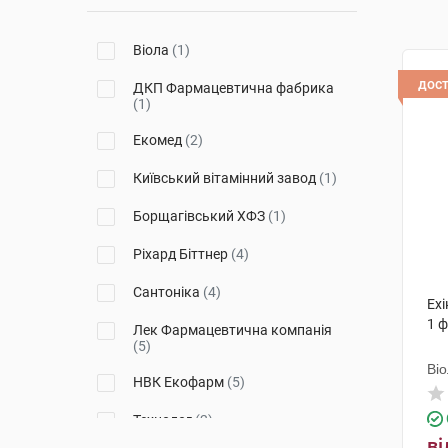
Віола
(1)
дос
ДКП Фармацевтична фабрика
(1)
Екомед
(2)
Київський вітамінний завод
(1)
Борщагівський ХФЗ
(1)
Ріхард Біттнер
(4)
Сантоніка
(4)
Ехі
1 
Лек Фармацевтична компанія
(5)
Ві
НВК Екофарм
(5)
Технолог
(2)
ві