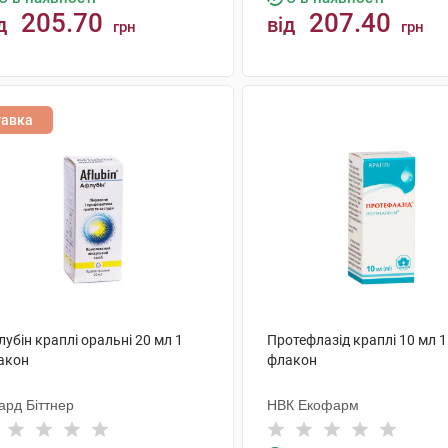
205.70
207.40
д
від
грн
грн
КУПИТИ
КУПИТИ
тавка
убін краплі оральні 20 мл 1
Протефлазід краплі 10 мл 1
акон
флакон
ард Біттнер
НВК Екофарм