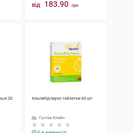
183.90
від
грн
КУПИТИ
льні 20
АльпеКід Імуно таблетки 60 шт
Др. Густав Кляйн
Є в наявності