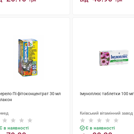
грн
грн
КУПИТИ
КУПИТИ
ерело Пі фітоконцентрат 30 мл
Імуноплюс таблетки 100 мг
флакон
омед
Київський вітамінний завод
Є в наявності
Є в наявності