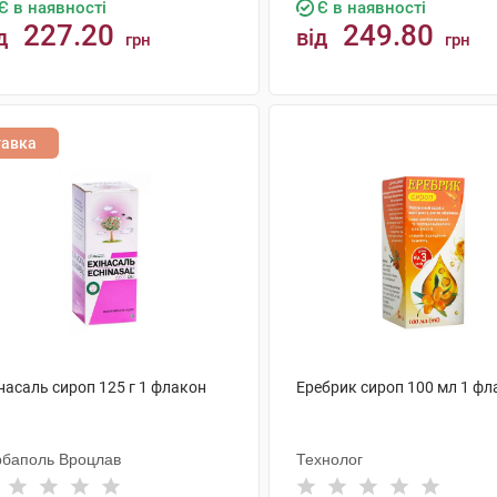
Є в наявності
Є в наявності
227.20
249.80
д
від
грн
грн
КУПИТИ
КУПИТИ
тавка
насаль сироп 125 г 1 флакон
Еребрик сироп 100 мл 1 фл
рбаполь Вроцлав
Технолог