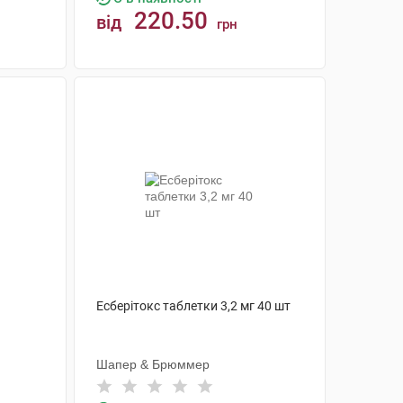
220.50
від
грн
КУПИТИ
Есберітокс таблетки 3,2 мг 40 шт
Шапер & Брюммер