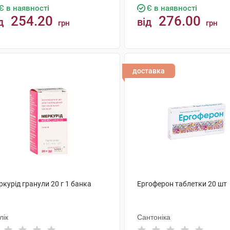
Є в наявності
Є в наявності
254.20
276.00
д
від
грн
грн
КУПИТИ
КУПИТИ
доставка
курід гранули 20 г 1 банка
Ергоферон таблетки 20 шт
лік
Сантоніка