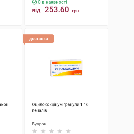
Є в наявності
253.60
від
грн
КУПИТИ
доставка
акон
Оцилококцінум гранули 1 г 6
пеналів
Буарон