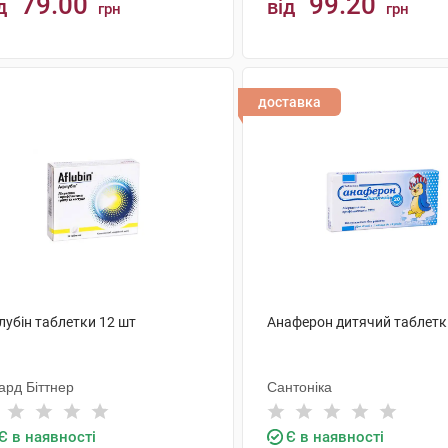
79.00
99.20
д
від
грн
грн
КУПИТИ
КУПИТИ
доставка
лубін таблетки 12 шт
Анаферон дитячий таблетк
ард Біттнер
Сантоніка
Є в наявності
Є в наявності