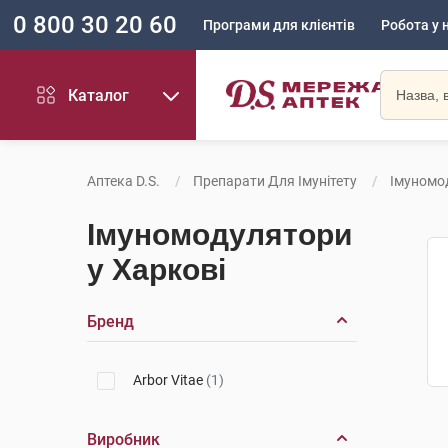
0 800 30 20 60
Програми для клієнтів
Робота у 
Каталог
Аптека D.S.
Препарати Для Імунітету
Імуномо
Імуномодулятори
у Харкові
Бренд
Arbor Vitae
(1)
Виробник