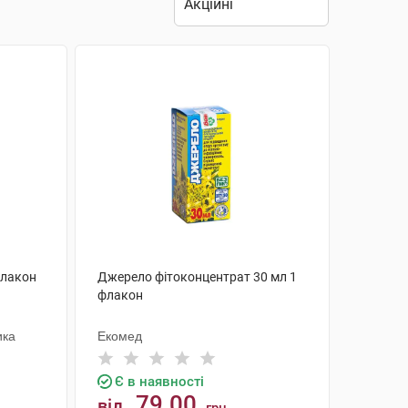
флакон
Джерело фітоконцентрат 30 мл 1
флакон
ика
Екомед
Є в наявності
79.00
від