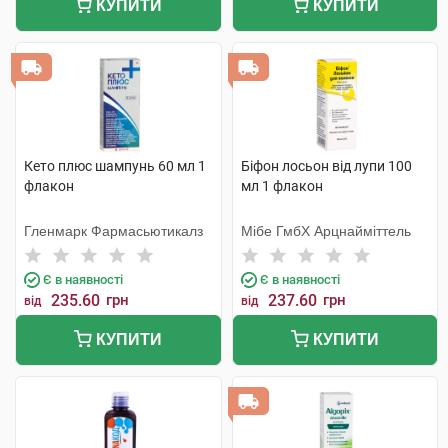
КУПИТИ
КУПИТИ
Кето плюс шампунь 60 мл 1
Біфон лосьон від лупи 100
флакон
мл 1 флакон
Гленмарк Фармасьютикалз
Мібе ГмбХ Арцнайміттель
Є в наявності
Є в наявності
235.60
грн
237.60
грн
від
від
КУПИТИ
КУПИТИ