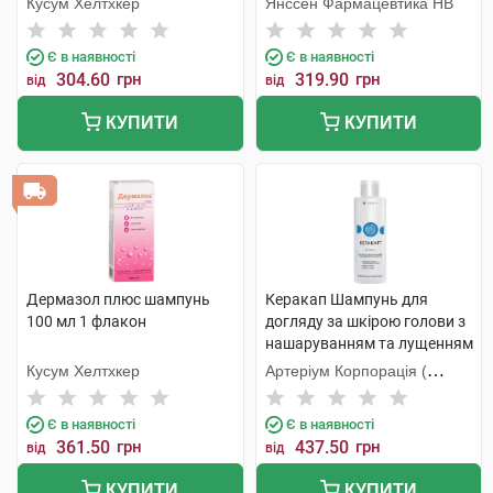
Кусум Хелтхкер
Янссен Фармацевтика НВ
Є в наявності
Є в наявності
304.60
грн
319.90
грн
від
від
КУПИТИ
КУПИТИ
Дермазол плюс шампунь
Керакап Шампунь для
100 мл 1 флакон
догляду за шкірою голови з
нашаруванням та лущенням
250 мл 1 флакон
Кусум Хелтхкер
Артеріум Корпорація (
КМП+Галичфарм)
Є в наявності
Є в наявності
361.50
грн
437.50
грн
від
від
КУПИТИ
КУПИТИ