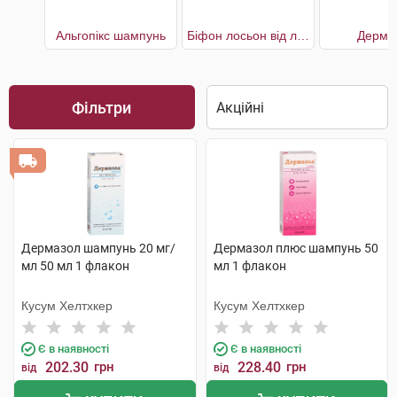
Альгопікс шампунь
Біфон лосьон від лупи
Дерма
Фільтри
Дермазол шампунь 20 мг/
Дермазол плюс шампунь 50
мл 50 мл 1 флакон
мл 1 флакон
Кусум Хелтхкер
Кусум Хелтхкер
Є в наявності
Є в наявності
202.30
грн
228.40
грн
від
від