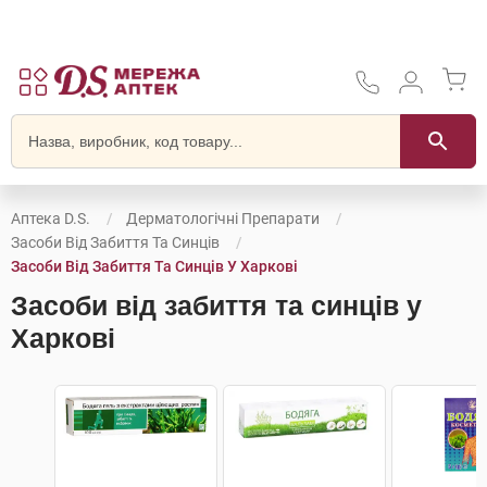
Аптека D.S.
Дерматологічні Препарати
Засоби Від Забиття Та Синців
Засоби Від Забиття Та Синців У Харкові
Засоби від забиття та синців у
Харкові