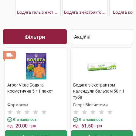
Бодяга гель з екстрактами цілющих рослин
Бодяга з екстрактом календули
Бодяга кос
Фільтри
Arbor Vitae Бодяга
Бодяга з екстрактом
косметична 5 г 1 пакет
календули бальзам 50 г 1
туба
Фармаком
Георг Біосистеми
Є в наявності
Є в наявності
20.00
грн
61.50
грн
від
від