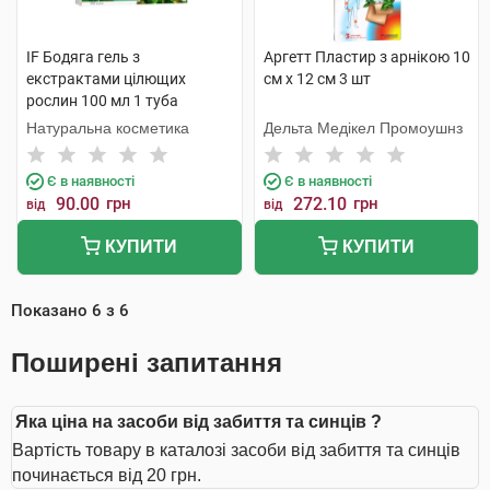
IF Бодяга гель з
Аргетт Пластир з арнікою 10
екстрактами цілющих
см х 12 см 3 шт
рослин 100 мл 1 туба
Натуральна косметика
Дельта Медікел Промоушнз
Є в наявності
Є в наявності
90.00
грн
272.10
грн
від
від
КУПИТИ
КУПИТИ
Показано
6
з
6
Поширені запитання
Яка ціна на засоби від забиття та синців ?
Вартість товару в каталозі засоби від забиття та синців
починається від 20 грн.