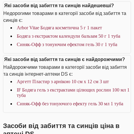
Які засоби від забиття та синців найдешевші?
Недорогими товарами в категорії засоби від забиття та
синців є:
Arbor Vitae Бодяга косметична 5 г 1 пакет
Бодяга з екстрактом календули бальзам 50 г 1 туба
Синяк-Офф з тонуючим ефектом гель 30 г 1 туба
Які засоби від забиття та синців є найдорожчими?
Найдорожчими товарами в категорії засоби від забиття
та синців інтернет-аптеки DS є:
Аргетт Пластир з арнікою 10 см х 12 см 3 шт
IF Бодяга гель з екстрактами цілющих рослин 100 мл 1
туба
Синяк-Офф без тонуючого ефекту гель 30 мл 1 туба
Засоби від забиття та синців ціна в
аптеці DS