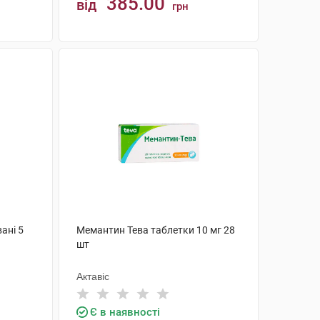
385.00
від
грн
КУПИТИ
ані 5
Мемантин Тева таблетки 10 мг 28
шт
Актавіс
Є в наявності