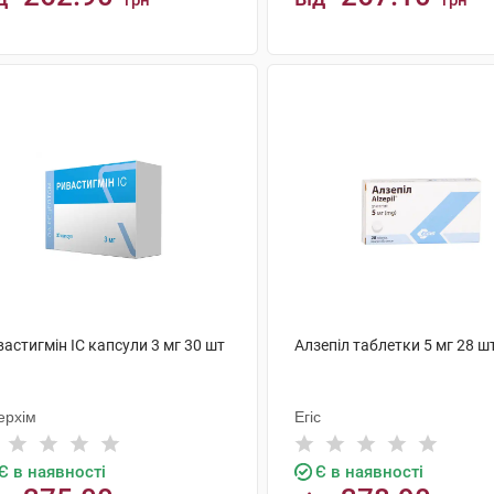
грн
грн
КУПИТИ
КУПИТИ
астигмін ІС капсули 3 мг 30 шт
Алзепіл таблетки 5 мг 28 ш
ерхім
Егіс
Є в наявності
Є в наявності