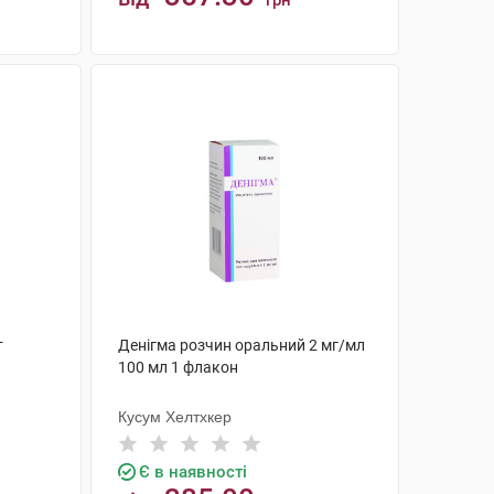
грн
КУПИТИ
т
Денігма розчин оральний 2 мг/мл
100 мл 1 флакон
Кусум Хелтхкер
Є в наявності