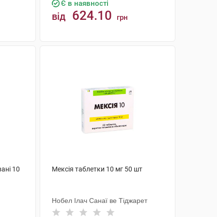
Є в наявності
624.10
від
грн
КУПИТИ
ані 10
Мексія таблетки 10 мг 50 шт
Нобел Ілач Санаї ве Тіджарет