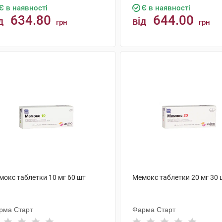
Є в наявності
Є в наявності
634.80
644.00
д
від
грн
грн
КУПИТИ
КУПИТИ
мокс таблетки 10 мг 60 шт
Мемокс таблетки 20 мг 30 
рма Старт
Фарма Старт