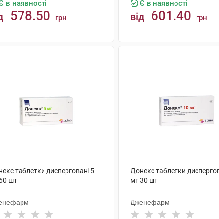
Є в наявності
Є в наявності
578.50
601.40
д
від
грн
грн
КУПИТИ
КУПИТИ
некс таблетки дисперговані 5
Донекс таблетки диспергов
60 шт
мг 30 шт
енефарм
Дженефарм