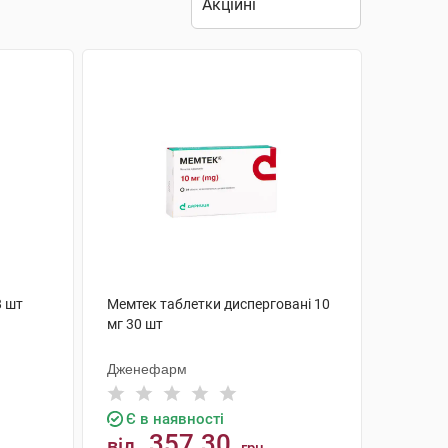
8 шт
Мемтек таблетки дисперговані 10
мг 30 шт
Дженефарм
Є в наявності
357.30
від