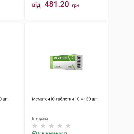
481.20
від
грн
КУПИТИ
0 шт
Мематон IC таблетки 10 мг 30 шт
Інтерхім
Є в наявності