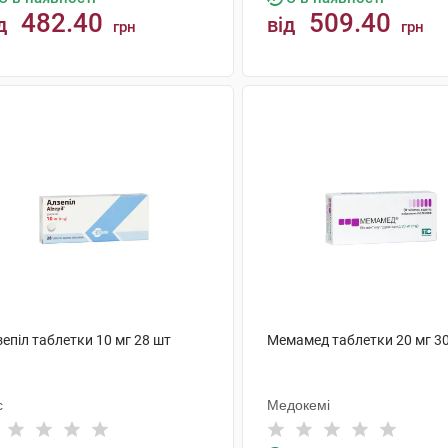
482.40
509.40
д
від
грн
грн
КУПИТИ
КУПИТИ
епіл таблетки 10 мг 28 шт
Мемамед таблетки 20 мг 3
с
Медокемі