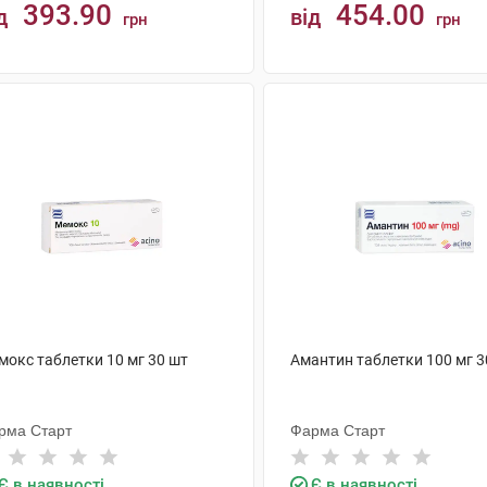
393.90
454.00
д
від
грн
грн
КУПИТИ
КУПИТИ
мокс таблетки 10 мг 30 шт
Амантин таблетки 100 мг 3
рма Старт
Фарма Старт
Є в наявності
Є в наявності