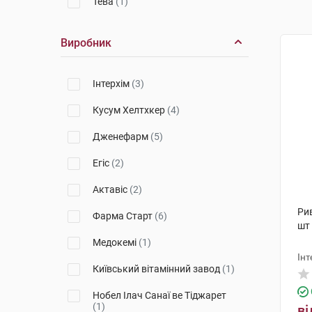
Тева
(1)
Виробник
Інтерхім
(3)
Кусум Хелтхкер
(4)
Дженефарм
(5)
Егіс
(2)
Актавіс
(2)
Рив
Фарма Старт
(6)
шт
Медокемі
(1)
Інт
Київський вітамінний завод
(1)
Нобел Ілач Санаї ве Тіджарет
(1)
ві