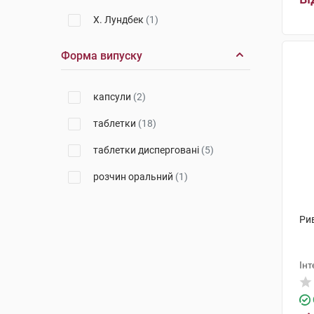
Х. Лундбек
(1)
Форма випуску
капсули
(2)
таблетки
(18)
таблетки дисперговані
(5)
розчин оральний
(1)
Рив
Інт