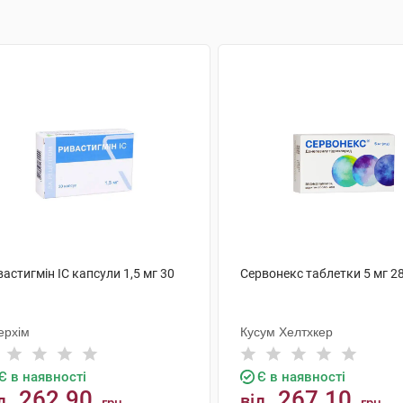
астигмін IC капсули 1,5 мг 30
Сервонекс таблетки 5 мг 2
ерхім
Кусум Хелтхкер
Є в наявності
Є в наявності
262.90
267.10
д
від