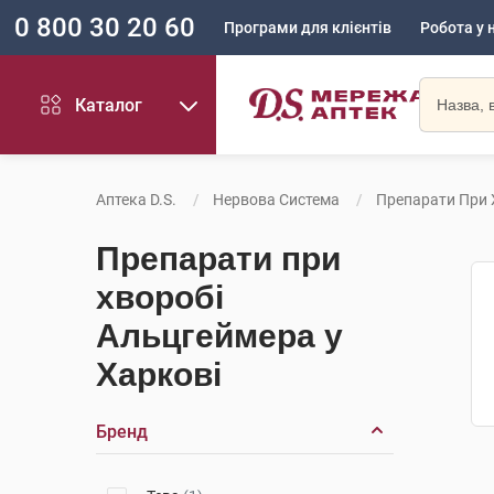
0 800 30 20 60
Програми для клієнтів
Робота у 
Каталог
Аптека D.S.
Нервова Система
Препарати При 
Препарати при
хворобі
Альцгеймера у
Харкові
Бренд