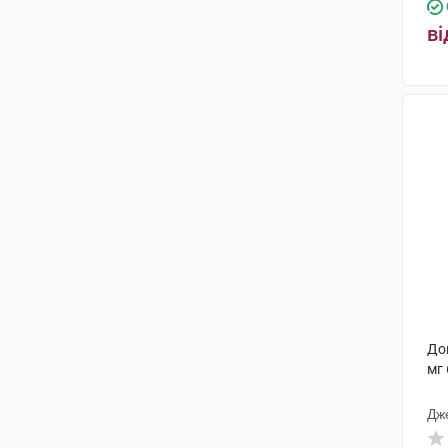
ві
До
мг 
Дж