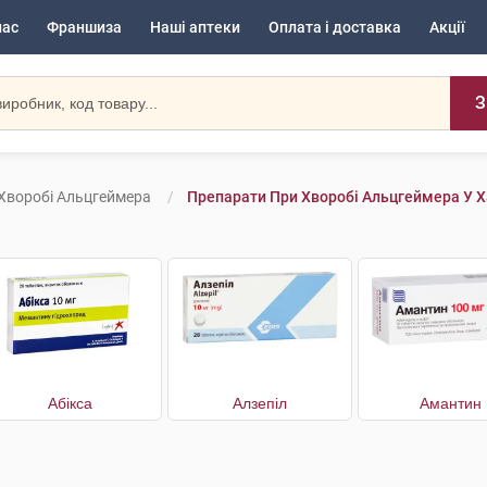
нас
Франшиза
Наші аптеки
Оплата і доставка
Акції
З
Хворобі Альцгеймера
Препарати При Хворобі Альцгеймера У Х
Абікса
Алзепіл
Амантин