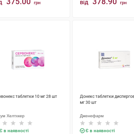
375.00
378.90
д
від
грн
грн
КУПИТИ
КУПИТИ
рвонекс таблетки 10 мг 28 шт
Донекс таблетки диспергов
мг 30 шт
сум Хелтхкер
Дженефарм
Є в наявності
Є в наявності