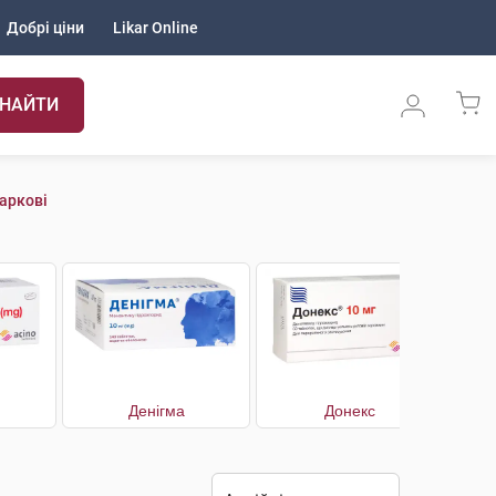
Добрі ціни
Likar Online
НАЙТИ
аркові
Денігма
Донекс