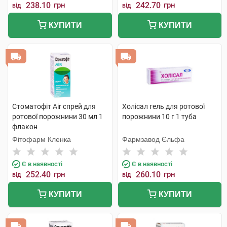
238.10
грн
242.70
грн
від
від
КУПИТИ
КУПИТИ
Стоматофіт Air спрей для
Холісал гель для ротової
ротової порожнини 30 мл 1
порожнини 10 г 1 туба
флакон
Фітофарм Кленка
Фармзавод Єльфа
Є в наявності
Є в наявності
252.40
грн
260.10
грн
від
від
КУПИТИ
КУПИТИ