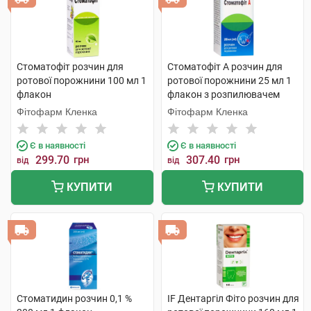
Стоматофіт розчин для
Стоматофіт А розчин для
ротової порожнини 100 мл 1
ротової порожнини 25 мл 1
флакон
флакон з розпилювачем
Фітофарм Кленка
Фітофарм Кленка
Є в наявності
Є в наявності
299.70
грн
307.40
грн
від
від
КУПИТИ
КУПИТИ
Стоматидин розчин 0,1 %
IF Дентаргіл Фіто розчин для