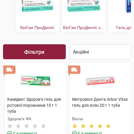
БіоГая ПроДентіс
БіоГая ПроДентіс з яблучним смаком
Гель для
Фільтри
Камідент Здоров'я гель для
Метровіол Дента Arbor Vitae
ротової порожнини 10 г 1
гель для ясен 20 г 1 туба
туба
Здоров'я ФК
Віола
Є в наявності
Є в наявності