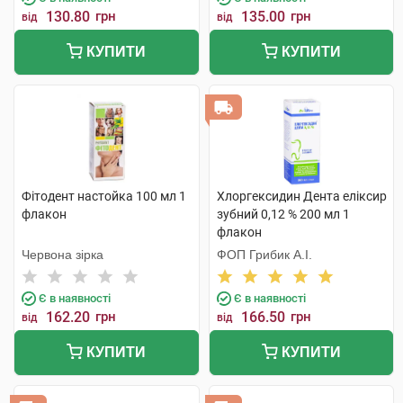
130.80
грн
135.00
грн
від
від
КУПИТИ
КУПИТИ
Фітодент настойка 100 мл 1
Хлоргексидин Дента еліксир
флакон
зубний 0,12 % 200 мл 1
флакон
Червона зірка
ФОП Грибик А.І.
Є в наявності
Є в наявності
162.20
грн
166.50
грн
від
від
КУПИТИ
КУПИТИ