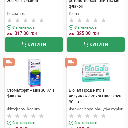
200 мл 1 флакон
ротової порожнини 160 мл 1
флакон
Босналек
Віола
Є в наявності
Є в наявності
317.80
грн
325.00
грн
від
від
КУПИТИ
КУПИТИ
Стоматофіт А міні 30 мл 1
БіоГая ПроДентіс з
флакон
яблучним смаком пастилки
30 шт
Фітофарм Кленка
Фармасієрра Мануфактурінг
Є в наявності
Є в наявності