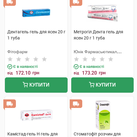
Дентагель гель для ясен 20 г
Метрогіл Дента гель для
1 туба
ясен 20 г 1 туба
Фітофарм
Юнік Фармасьютикал
Лабораторіз
Є в наявності
Є в наявності
172.10
грн
173.20
грн
від
від
КУПИТИ
КУПИТИ
Камістад-гель Н гель для
Стоматофіт розчин для