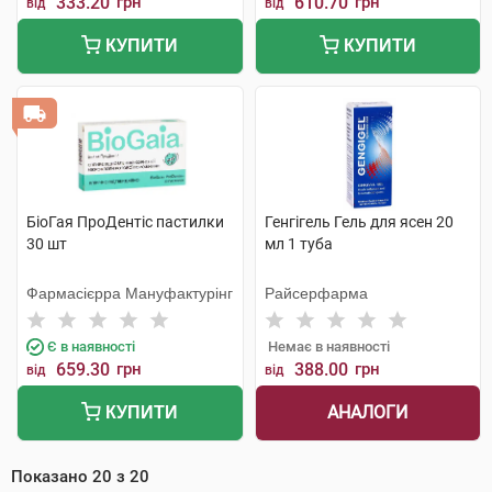
333.20
грн
610.70
грн
від
від
КУПИТИ
КУПИТИ
БіоГая ПроДентіс пастилки
Генгігель Гель для ясен 20
30 шт
мл 1 туба
Фармасієрра Мануфактурінг
Райсерфарма
Є в наявності
Немає в наявності
659.30
грн
388.00
грн
від
від
АНАЛОГИ
КУПИТИ
Показано
20
з
20