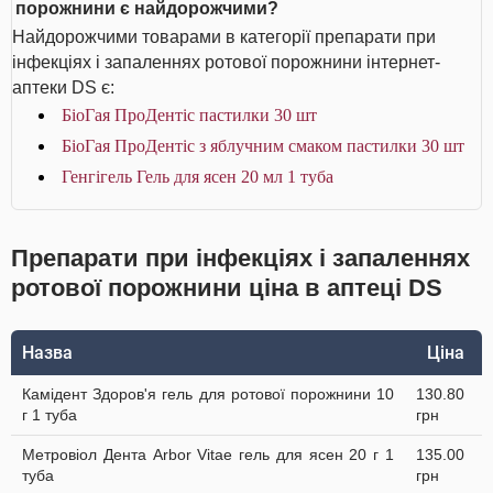
порожнини є найдорожчими?
Найдорожчими товарами в категорії препарати при
інфекціях і запаленнях ротової порожнини інтернет-
аптеки DS є:
БіоГая ПроДентіс пастилки 30 шт
БіоГая ПроДентіс з яблучним смаком пастилки 30 шт
Генгігель Гель для ясен 20 мл 1 туба
Препарати при інфекціях і запаленнях
ротової порожнини ціна в аптеці DS
Назва
Ціна
Камідент Здоров'я гель для ротової порожнини 10
130.80
г 1 туба
грн
Метровіол Дента Arbor Vitae гель для ясен 20 г 1
135.00
туба
грн