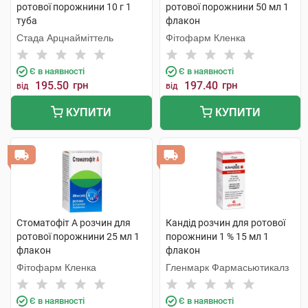
ротової порожнини 10 г 1
ротової порожнини 50 мл 1
туба
флакон
Стада Арцнайміттель
Фітофарм Кленка
Є в наявності
Є в наявності
195.50
грн
197.40
грн
від
від
КУПИТИ
КУПИТИ
Стоматофіт А розчин для
Кандід розчин для ротової
ротової порожнини 25 мл 1
порожнини 1 % 15 мл 1
флакон
флакон
Фітофарм Кленка
Гленмарк Фармасьютикалз
Є в наявності
Є в наявності