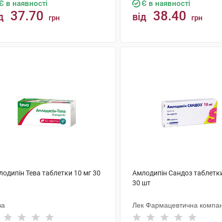
Є в наявності
Є в наявності
37.70
38.40
д
від
грн
грн
КУПИТИ
КУПИТИ
одипін Тева таблетки 10 мг 30
Амлодипін Сандоз таблетки
30 шт
ва
Лек Фармацевтична компан