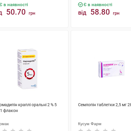
Є в наявності
Є в наявності
50.70
58.80
д
від
грн
грн
КУПИТИ
КУПИТИ
мадипін краплі оральні 2 % 5
Семлопін таблетки 2,5 мг 2
 1 флакон
рмак
Кусум Фарм