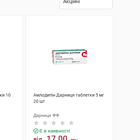
ки 10
Амлодипін Дарниця таблетки 5 мг
20 шт
Дарниця ФФ
Є в наявності
17.00
від