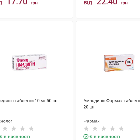
17.70
22.40
д
від
грн
грн
КУПИТИ
КУПИТИ
едипін таблетки 10 мг 50 шт
Амлодипін Фармак таблетк
20 шт
хнолог
Фармак
Є в наявності
Є в наявності