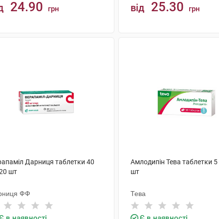
24.90
25.30
д
від
грн
грн
КУПИТИ
КУПИТИ
рапаміл Дарниця таблетки 40
Амлодипін Тева таблетки 5
20 шт
шт
рниця ФФ
Тева
Є в наявності
Є в наявності