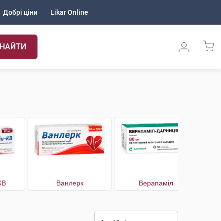
Добрі ціни
Likar Online
НАЙТИ
КВ
Ванлерк
Верапаміл