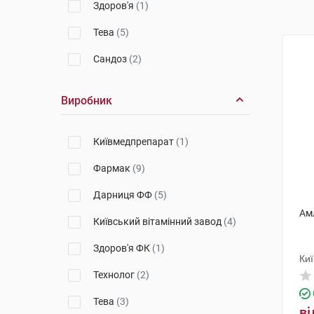
Здоров'я
(1)
Тева
(5)
Сандоз
(2)
Виробник
Київмедпрепарат
(1)
Фармак
(9)
Дарниця ФФ
(5)
Ам
Київський вітамінний завод
(4)
Здоров'я ФК
(1)
Ки
Технолог
(2)
Тева
(3)
ві