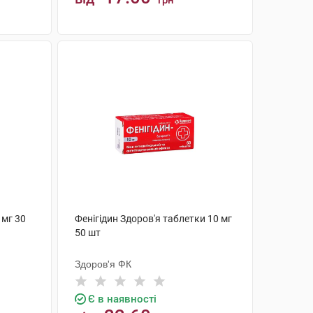
грн
КУПИТИ
 мг 30
Фенігідин Здоров'я таблетки 10 мг
50 шт
Здоров'я ФК
Є в наявності