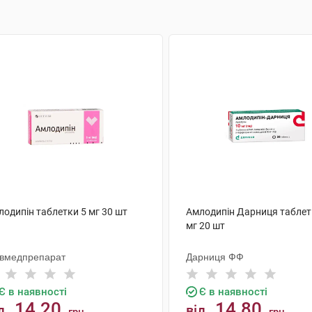
лодипін таблетки 5 мг 30 шт
Амлодипін Дарниця таблет
мг 20 шт
ївмедпрепарат
Дарниця ФФ
Є в наявності
Є в наявності
14.20
14.80
д
від