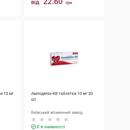
22.60
від
грн
КУПИТИ
и 10 мг
Амлодипін-КВ таблетки 10 мг 30
шт
Київський вітамінний завод
Є в наявності