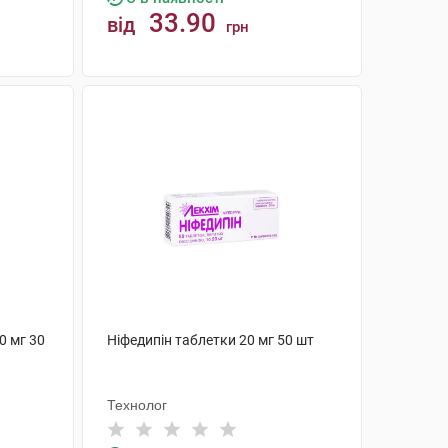
33.90
від
грн
КУПИТИ
0 мг 30
Ніфедипін таблетки 20 мг 50 шт
Технолог