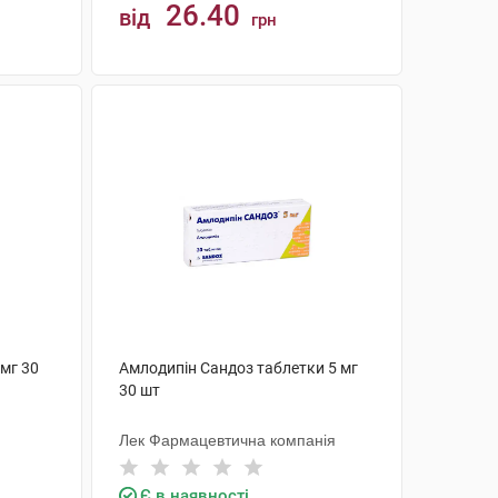
26.40
від
грн
КУПИТИ
 мг 30
Амлодипін Сандоз таблетки 5 мг
30 шт
Лек Фармацевтична компанія
Є в наявності