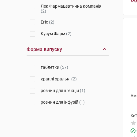
Лек Фармацевтична компанія
(2)
Егіс
(2)
Кусум Фарм
(2)
Тева Чех Індастріз
(3)
Форма випуску
Мікрохім
(2)
таблетки
(57)
Торрент Фармасьютікалс
(2)
краплі оральні
(2)
КРКА
(1)
розчин для ін'єкцій
(1)
ПРО. МЕД. ЦС Прага
(2)
Ам
розчин для інфузій
(1)
Балканфарма-Дупниця
(2)
Борщагівський ХФЗ
(1)
Киї
Гедеон Ріхтер
(2)