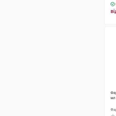
ві
Фар
мл
Фа