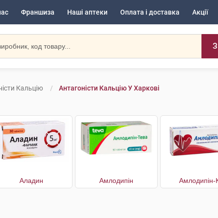
нас
Франшиза
Наші аптеки
Оплата і доставка
Акції
З
ністи Кальцію
Антагоністи Кальцію У Харкові
Аладин
Амлодипін
Амлодипін-