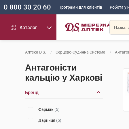
0 800 30 20 60
Програми для клієнтів
Робота у 
Каталог
Аптека D.S.
Серцево-Судинна Система
Антаго
Антагоністи
кальцію у Харкові
Бренд
Фармак
(5)
Дарниця
(5)