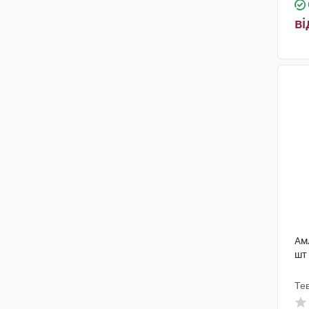
ві
Амл
шт
Те