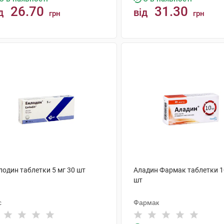
26.70
31.30
д
від
грн
грн
КУПИТИ
КУПИТИ
лодин таблетки 5 мг 30 шт
Аладин Фармак таблетки 1
шт
с
Фармак