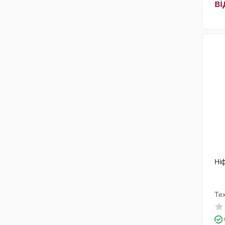
ві
Пфайзер Менюфекчуринг
Дойчленд
(2)
Берлін-Хемі
(4)
Рекордаті Індастріа
(4)
ПЛІВА Хрватска
(3)
Медокемі
(1)
Байєр АГ
(1)
Ніф
Те