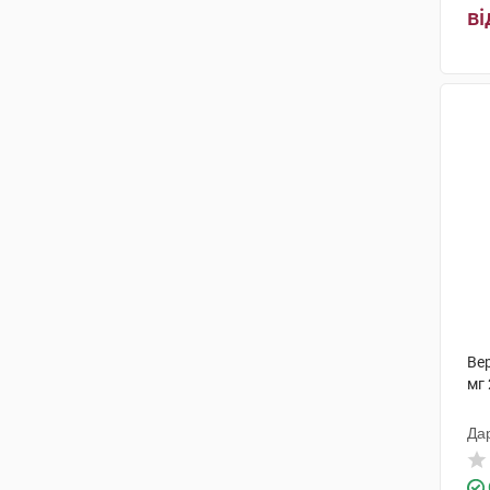
ві
Ве
мг 
Да