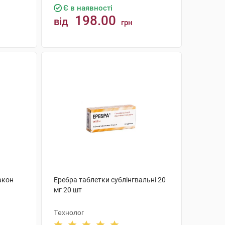
Є в наявності
198.00
від
грн
КУПИТИ
акон
Еребра таблетки сублінгвальні 20
мг 20 шт
Технолог