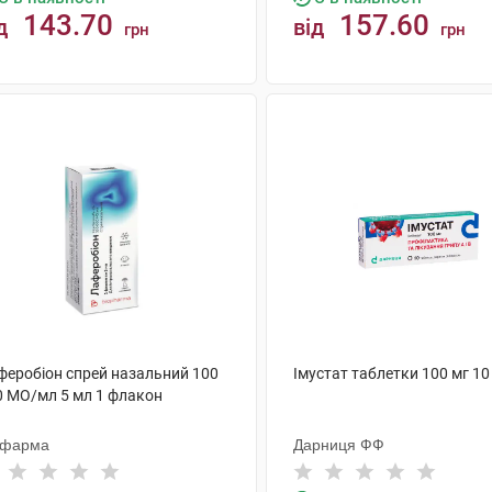
143.70
157.60
д
від
грн
грн
КУПИТИ
КУПИТИ
феробіон спрей назальний 100
Імустат таблетки 100 мг 10
0 МО/мл 5 мл 1 флакон
офарма
Дарниця ФФ