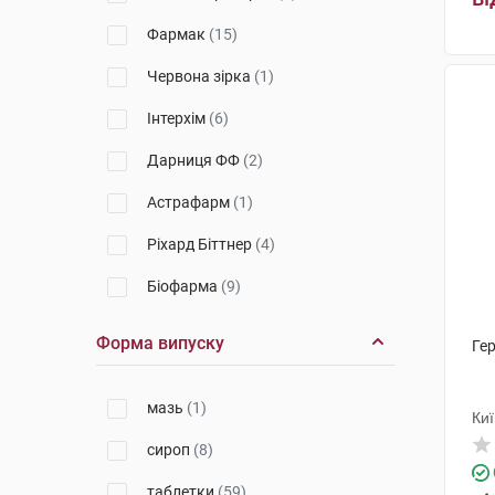
Фармак
(15)
Червона зірка
(1)
Інтерхім
(6)
Дарниця ФФ
(2)
Астрафарм
(1)
Ріхард Біттнер
(4)
Біофарма
(9)
Сантоніка
(4)
Форма випуску
Гер
Стада Арцнайміттель
(3)
мазь
(1)
ОлайнФарм
(2)
Ки
сироп
(8)
НВК Екофарм
(5)
таблетки
(59)