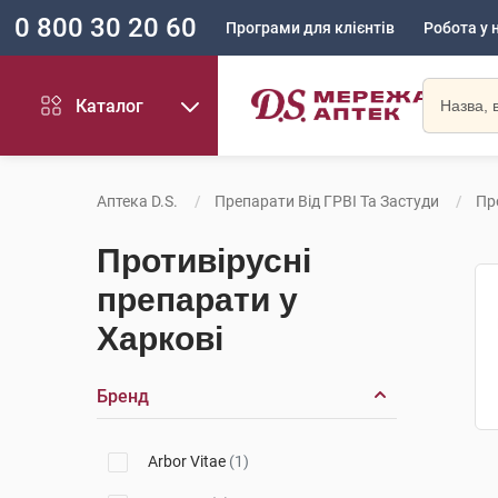
0 800 30 20 60
Програми для клієнтів
Робота у 
Каталог
Аптека D.S.
Препарати Від ГРВІ Та Застуди
Пр
Противірусні
препарати у
Харкові
Бренд
Arbor Vitae
(1)