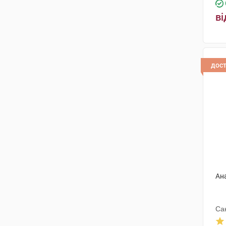
ві
дос
Ан
Са