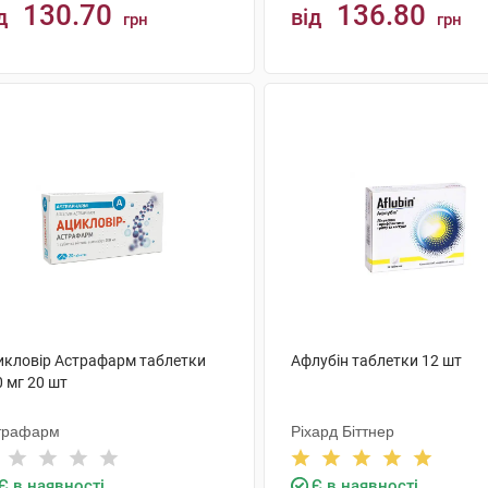
130.70
136.80
д
від
грн
грн
КУПИТИ
КУПИТИ
икловір Астрафарм таблетки
Афлубін таблетки 12 шт
 мг 20 шт
трафарм
Ріхард Біттнер
Є в наявності
Є в наявності