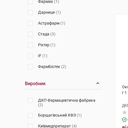
Фармак
(1)
Дарниця
(1)
Астрафарм
(1)
Стада
(3)
Ріхтер
(1)
IF
(1)
ФармБіотек
(2)
Виробник
Окс
г 1
ДКП Фармацевтична фабрика
(2)
ДК
Борщагівський ХФЗ
(1)
Київмедпрепарат
(4)
ві