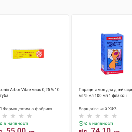
олін Arbor Vitae мазь 0,25 % 10
Парацетамол для дітей сир
 туба
мг/5 мл 100 мл 1 флакон
П Фармацевтична фабрика
Борщагівський ХФЗ
Є в наявності
Є в наявності
55.00
74.10
д
від