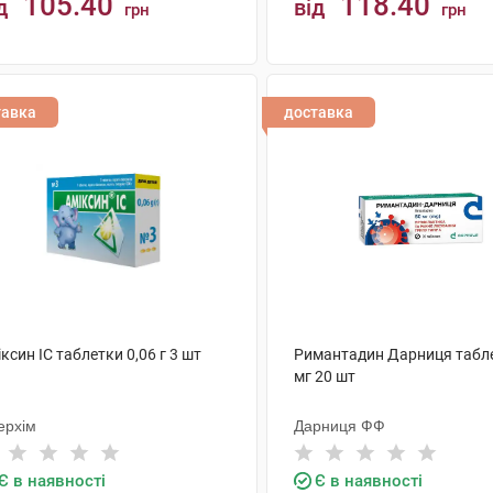
105.40
118.40
д
від
грн
грн
КУПИТИ
КУПИТИ
тавка
доставка
ксин IC таблетки 0,06 г 3 шт
Римантадин Дарниця табл
мг 20 шт
ерхім
Дарниця ФФ
Є в наявності
Є в наявності