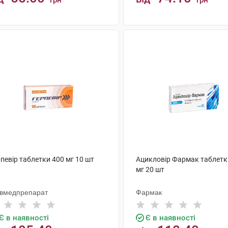
грн
грн
КУПИТИ
КУПИТИ
певір таблетки 400 мг 10 шт
Ацикловір Фармак таблетк
мг 20 шт
ївмедпрепарат
Фармак
Є в наявності
Є в наявності