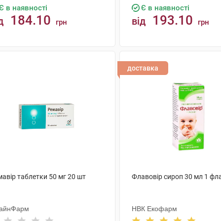
Є в наявності
Є в наявності
184.10
193.10
д
від
грн
грн
КУПИТИ
КУПИТИ
доставка
авір таблетки 50 мг 20 шт
Флавовір сироп 30 мл 1 фл
айнФарм
НВК Екофарм