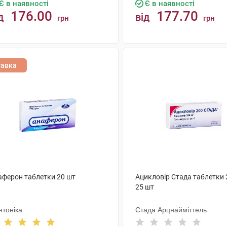
Є в наявності
Є в наявності
176.00
177.70
д
від
грн
грн
КУПИТИ
КУПИТИ
тавка
аферон таблетки 20 шт
Ацикловір Стада таблетки 
25 шт
нтоніка
Стада Арцнайміттель