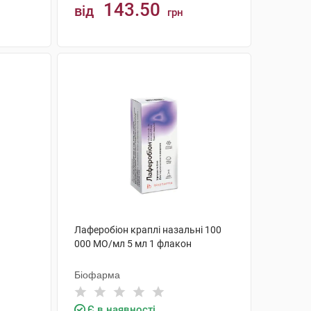
143.50
від
грн
КУПИТИ
Лаферобіон краплі назальні 100
000 МО/мл 5 мл 1 флакон
Біофарма
Є в наявності