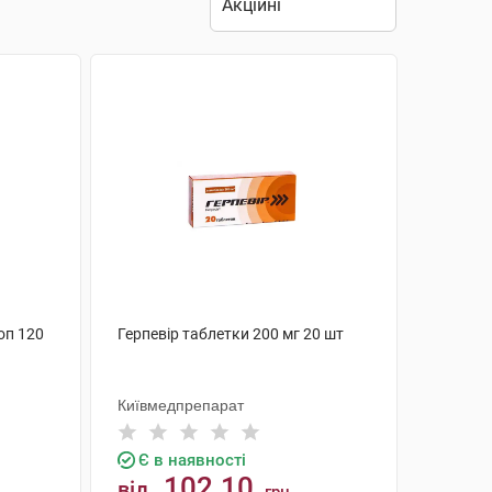
оп 120
Герпевір таблетки 200 мг 20 шт
Київмедпрепарат
Є в наявності
102.10
від