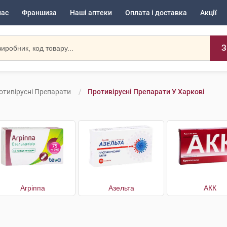
нас
Франшиза
Наші аптеки
Оплата і доставка
Акції
З
отивірусні Препарати
Противірусні Препарати У Харкові
Агріппа
Азельта
АКК