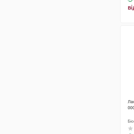
Фармасайнс
(1)
ві
Валартін Фарма
(1)
Лекхім-Харків
(1)
Пфайзер Італія
(1)
Ла
00
Бі