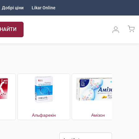
Добрі ціни
Likar Online
НАЙТИ
Альфарекін
Амізон