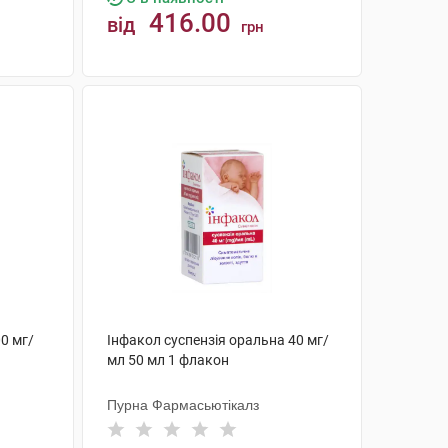
416.00
від
грн
КУПИТИ
0 мг/
Інфакол суспензія оральна 40 мг/
мл 50 мл 1 флакон
Пурна Фармасьютікалз