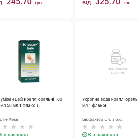
245.70
325.70
д
від
грн
грн
КУПИТИ
КУПИТИ
умізан Бебі краплі оральні 100
Укропна вода краплі ораль
/мл 50 мл 1 флакон
мл 1 флакон
рлін-Хемі
Біофактор Сп. з о.о.
Є в наявності
Є в наявності