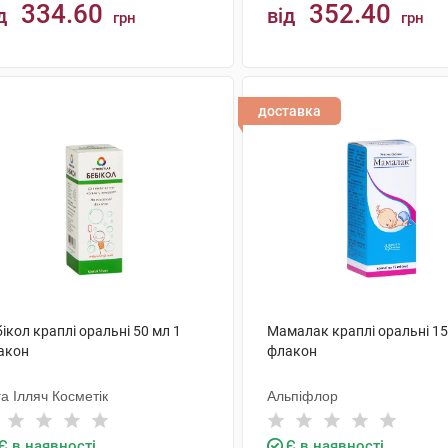
334.60
352.40
д
від
грн
грн
КУПИТИ
КУПИТИ
доставка
ікол краплі оральні 50 мл 1
Мамалак краплі оральні 15
акон
флакон
а Ілляч Косметік
Альпіфлор
Є в наявності
Є в наявності