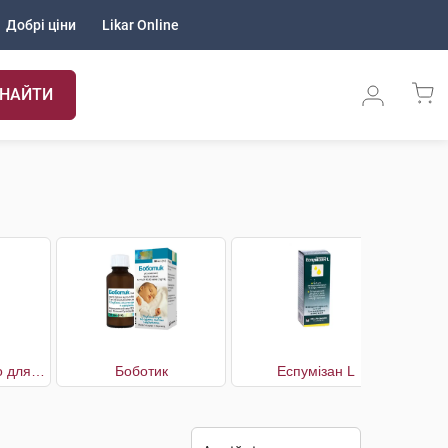
Добрі ціни
Likar Online
НАЙТИ
Бенелайф Коліно для усунення симптомів кишкових колік
Боботик
Еспумізан L