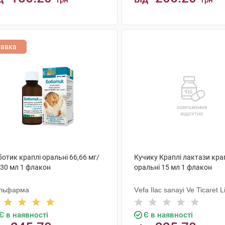
грн
грн
КУПИТИ
КУПИТИ
тавка
отик краплі оральні 66,66 мг/
Кучику Краплі лактази кра
 30 мл 1 флакон
оральні 15 мл 1 флакон
льфарма
Vеfa Ilac sanayi Ve Ticaret L
Sirketi
Є в наявності
Є в наявності