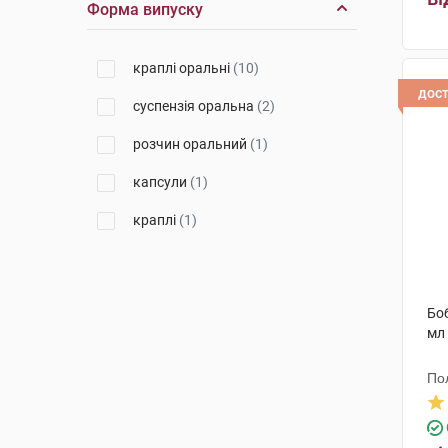
Форма випуску
Оріон Корпорейшн
(1)
краплі оральні
(10)
дос
суспензія оральна
(2)
розчин оральний
(1)
капсули
(1)
краплі
(1)
Боб
мл
По