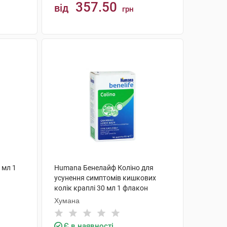
357.50
від
грн
КУПИТИ
 мл 1
Humana Бенелайф Коліно для
усунення симптомів кишкових
колік краплі 30 мл 1 флакон
Хумана
Є в наявності