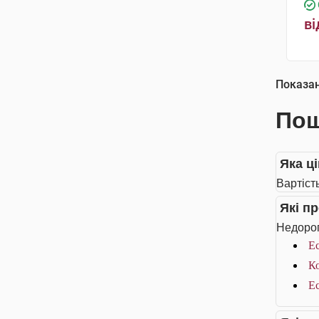
ві
Показа
Пош
Яка ці
Вартість
Які п
Недорог
Ес
Ко
Ес