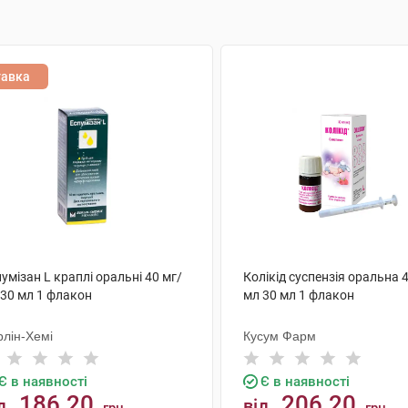
тавка
умізан L краплі оральні 40 мг/
Колікід суспензія оральна 
 30 мл 1 флакон
мл 30 мл 1 флакон
рлін-Хемі
Кусум Фарм
Є в наявності
Є в наявності
186.20
206.20
д
від