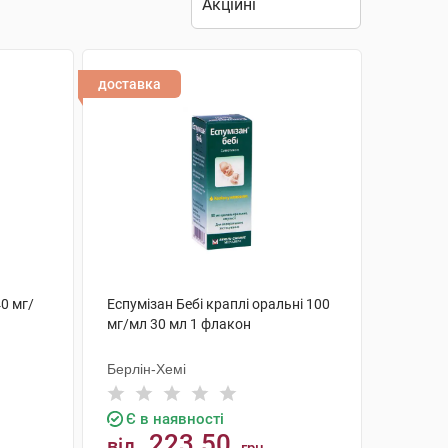
доставка
40 мг/
Еспумізан Бебі краплі оральні 100
мг/мл 30 мл 1 флакон
Берлін-Хемі
Є в наявності
223.50
від