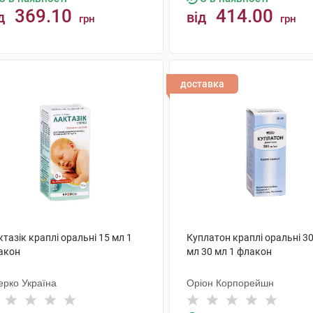
369.10
414.00
д
від
грн
грн
КУПИТИ
КУПИТИ
доставка
тазік краплі оральні 15 мл 1
Куплатон краплі оральні 30
акон
мл 30 мл 1 флакон
ерко Україна
Оріон Корпорейшн