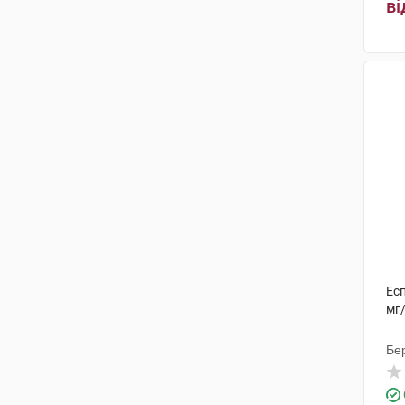
ві
Есп
мг
Бе