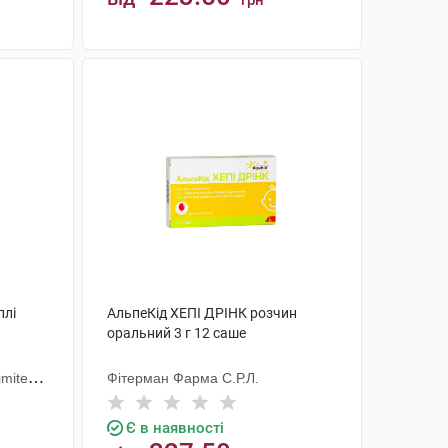
грн
КУПИТИ
плі
АльпеКід ХЕПІ ДРІНК розчин
оральний 3 г 12 саше
imited
Фітерман Фарма С.Р.Л.
Є в наявності