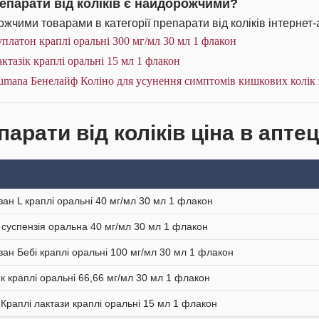
репарати від коліків є найдорожчими?
жчими товарами в категорії препарати від коліків інтернет-
платон краплі оральні 300 мг/мл 30 мл 1 флакон
ктазік краплі оральні 15 мл 1 флакон
mana Бенелайф Коліно для усунення симптомів кишкових колік 
арати від коліків ціна в аптец
зан L краплі оральні 40 мг/мл 30 мл 1 флакон
д суспензія оральна 40 мг/мл 30 мл 1 флакон
зан Бебі краплі оральні 100 мг/мл 30 мл 1 флакон
к краплі оральні 66,66 мг/мл 30 мл 1 флакон
 Краплі лактази краплі оральні 15 мл 1 флакон