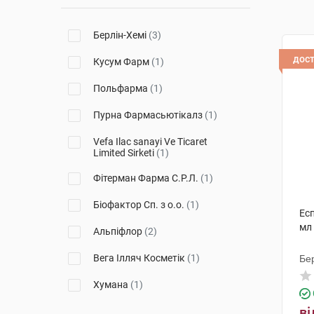
Берлін-Хемі
(3)
дос
Кусум Фарм
(1)
Польфарма
(1)
Пурна Фармасьютікалз
(1)
Vеfa Ilac sanayi Ve Ticaret
Limited Sirketi
(1)
Фітерман Фарма С.Р.Л.
(1)
Біофактор Сп. з о.о.
(1)
Есп
мл
Альпіфлор
(2)
Вега Ілляч Косметік
(1)
Бе
Хумана
(1)
ві
Сперко Україна
(1)