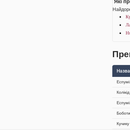
Які п
Найдоро
Ку
Ла
Hu
Преп
Назва
Еспумі
Колікі
Еспумі
Боботи
Кучику