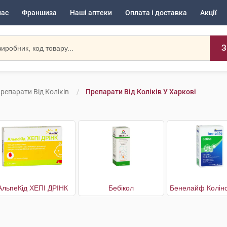
нас
Франшиза
Наші аптеки
Оплата і доставка
Акції
З
репарати Від Коліків
Препарати Від Коліків У Харкові
АльпеКід ХЕПІ ДРІНК
Бебікол