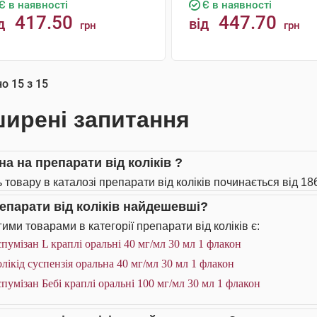
Є в наявності
Є в наявності
417.50
447.70
д
від
грн
грн
КУПИТИ
КУПИТИ
но
15
з
15
ирені запитання
на на препарати від коліків ?
 товару в каталозі препарати від коліків починається від 186
репарати від коліків найдешевші?
ими товарами в категорії препарати від коліків є:
пумізан L краплі оральні 40 мг/мл 30 мл 1 флакон
лікід суспензія оральна 40 мг/мл 30 мл 1 флакон
пумізан Бебі краплі оральні 100 мг/мл 30 мл 1 флакон