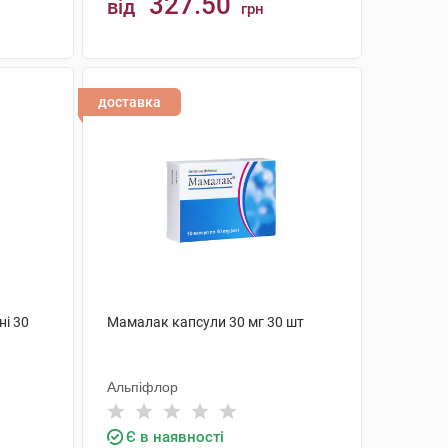
327.50
від
грн
КУПИТИ
доставка
ні 30
Мамалак капсули 30 мг 30 шт
Альпіфлор
Є в наявності