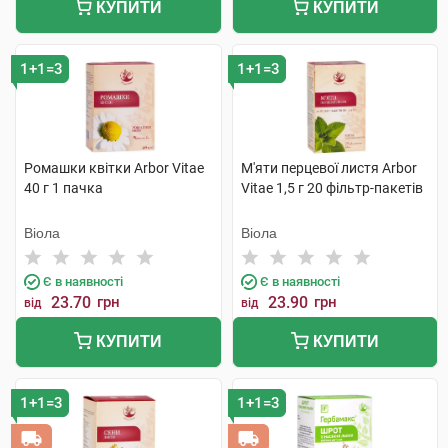
КУПИТИ
КУПИТИ
1+1=3
1+1=3
Ромашки квітки Arbor Vitae
М'яти перцевої листя Arbor
40 г 1 пачка
Vitae 1,5 г 20 фільтр-пакетів
Віола
Віола
Є в наявності
Є в наявності
23.70
грн
23.90
грн
від
від
КУПИТИ
КУПИТИ
1+1=3
1+1=3