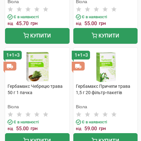
Віола
Віола
Є в наявності
Є в наявності
45.70
грн
55.00
грн
від
від
КУПИТИ
КУПИТИ
1+1=3
1+1=3
Гербамакс Чебрецю трава
Гербамакс Причепи трава
50 г 1 пачка
1,5 г 20 фільтр-пакетів
Віола
Віола
Є в наявності
Є в наявності
55.00
грн
59.00
грн
від
від
КУПИТИ
КУПИТИ