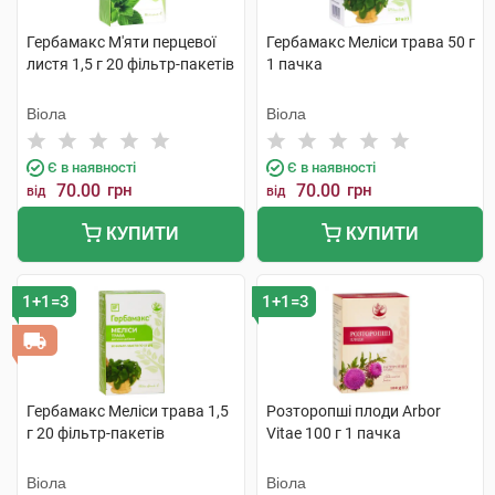
Гербамакс М'яти перцевої
Гербамакс Меліси трава 50 г
листя 1,5 г 20 фільтр-пакетів
1 пачка
Віола
Віола
Є в наявності
Є в наявності
70.00
грн
70.00
грн
від
від
КУПИТИ
КУПИТИ
1+1=3
1+1=3
Гербамакс Меліси трава 1,5
Розторопші плоди Arbor
г 20 фільтр-пакетів
Vitae 100 г 1 пачка
Віола
Віола