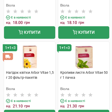
Віола
Віола
Є в наявності
Є в наявності
18.00
грн
18.10
грн
від
від
КУПИТИ
КУПИТИ
1+1=3
1+1=3
Нагідок квітки Arbor Vitae 1,5
Кропиви листя Arbor Vitae 50
г 20 фільтр-пакетів
г 1 пачка
Віола
Віола
Є в наявності
Є в наявності
21.10
грн
21.30
грн
від
від