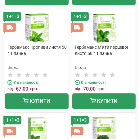
1+1=3
1+1=3
Гербамакс Кропиви листя 50
Гербамакс М'яти перцевої
г 1 пачка
листя 50 г 1 пачка
Віола
Віола
Є в наявності
Є в наявності
67.00
грн
70.00
грн
від
від
КУПИТИ
КУПИТИ
1+1=3
1+1=3