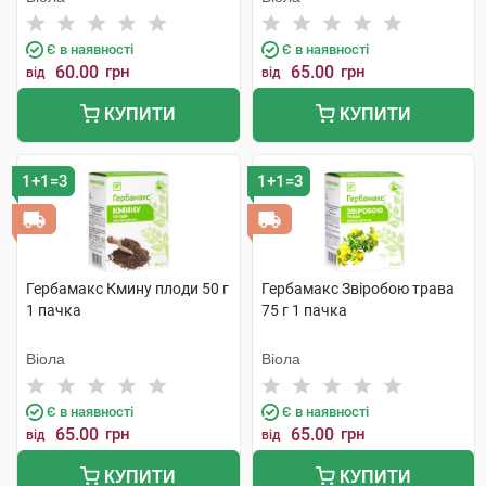
Є в наявності
Є в наявності
60.00
грн
65.00
грн
від
від
КУПИТИ
КУПИТИ
1+1=3
1+1=3
Гербамакс Кмину плоди 50 г
Гербамакс Звіробою трава
1 пачка
75 г 1 пачка
Віола
Віола
Є в наявності
Є в наявності
65.00
грн
65.00
грн
від
від
КУПИТИ
КУПИТИ