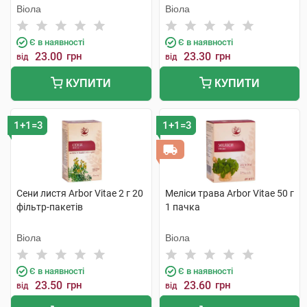
Віола
Віола
Є в наявності
Є в наявності
23.00
грн
23.30
грн
від
від
КУПИТИ
КУПИТИ
1+1=3
1+1=3
Сени листя Arbor Vitae 2 г 20
Меліси трава Arbor Vitae 50 г
фільтр-пакетів
1 пачка
Віола
Віола
Є в наявності
Є в наявності
23.50
грн
23.60
грн
від
від