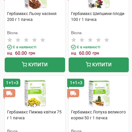
Гербамакс Льону насіння
Гербамакс Шипшини плоди
200 г 1 пачка
100 г 1 пачка
Віола
Віола
Є в наявності
Є в наявності
60.00
грн
60.00
грн
від
від
КУПИТИ
КУПИТИ
1+1=3
1+1=3
Гербамакс Пижма квітки 75
Гербамакс Лопуха великого
г 1 пачка
корені 50 г 1 пачка
Віола
Віола