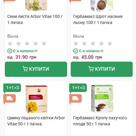
Сени листя Arbor Vitae 100 г
Гербамакс Шрот насіння
1 пачка
льону 100 г 1 пачка
Віола
Віола
Є в наявності
Є в наявності
31.90
грн
45.00
грн
від
від
КУПИТИ
КУПИТИ
1+1=3
1+1=3
Цмину піщаного квітки Arbor
Гербамакс Кропу пахучого
Vitae 50 г 1 пачка
плоди 50 г 1 пачка