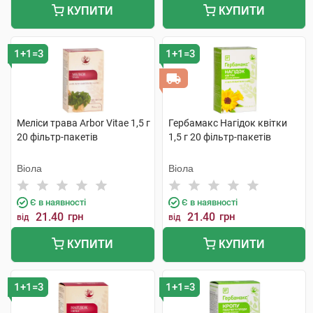
КУПИТИ
КУПИТИ
1+1=3
1+1=3
Меліси трава Arbor Vitae 1,5 г
Гербамакс Нагідок квітки
20 фільтр-пакетів
1,5 г 20 фільтр-пакетів
Віола
Віола
Є в наявності
Є в наявності
21.40
грн
21.40
грн
від
від
КУПИТИ
КУПИТИ
1+1=3
1+1=3