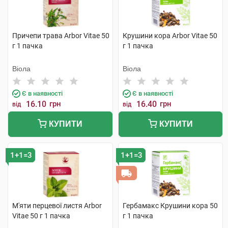
Причепи трава Arbor Vitae 50
Крушини кора Arbor Vitae 50
г 1 пачка
г 1 пачка
Віола
Віола
Є в наявності
Є в наявності
16.10
грн
16.40
грн
від
від
КУПИТИ
КУПИТИ
1+1=3
1+1=3
М'яти перцевої листя Arbor
Гербамакс Крушини кора 50
Vitae 50 г 1 пачка
г 1 пачка