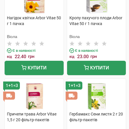
Нагідок квітки Arbor Vitae 50
Кропу пахучого плоди Arbor
г 1 пачка
Vitae 50 г 1 пачка
Віола
Віола
Є в наявності
Є в наявності
22.40
грн
23.00
грн
від
від
КУПИТИ
КУПИТИ
1+1=3
1+1=3
Причепи трава Arbor Vitae
Гербамакс Сени листя 2 г 20
1,5 г 20 фільтр-пакетів
фільтр-пакетів