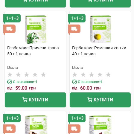
1+1=3
1+1=3
Гербамакс Причепи трава
Гербамакс Ромашки квітки
50 г 1 пачка
40 г 1 пачка
Віола
Віола
Є в наявності
Є в наявності
59.00
грн
60.00
грн
від
від
КУПИТИ
КУПИТИ
1+1=3
1+1=3