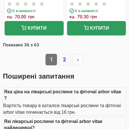
Є в наявності
Є в наявності
70.00
грн
70.30
грн
від
від
КУПИТИ
КУПИТИ
Показано
36
з
63
1
2
›
Поширені запитання
Яка ціна на лікарські рослини та фіточаї arbor vitae
?
Вартість товару в каталозі лікарські рослини та фіточаї
arbor vitae починається від 16 грн.
Які лікарські рослини та фіточаї arbor vitae
найдешевші?