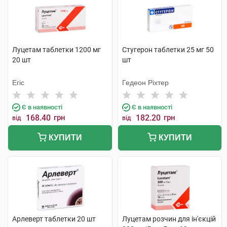
Луцетам таблетки 1200 мг
Стугерон таблетки 25 мг 50
20 шт
шт
Егіс
Гедеон Ріхтер
Є в наявності
Є в наявності
168.40
грн
182.20
грн
від
від
КУПИТИ
КУПИТИ
Арлеверт таблетки 20 шт
Луцетам розчин для ін'єкцій