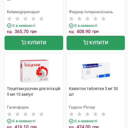
Київмедпрепарат
Феррер Інтернасіональ
Є в наявності
Є в наявності
365.70
грн
408.90
грн
від
від
КУПИТИ
КУПИТИ
Тіоцетам розчин для ін'єкцій
Кавінтон таблетки 5 мг 50
5 мл 10 ампул
шт
Галичфарм
Гедеон Ріхтер
Є в наявності
Є в наявності
416.10
грн
424.00
грн
від
від