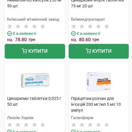
Аміналон-КВ капсули 250 мг
Цинаризин Форте таблетки
50 шт
75 мг 20 шт
Київський вітамінний завод
Київмедпрепарат
Є в наявності
Є в наявності
78.80
грн
80.60
грн
від
від
КУПИТИ
КУПИТИ
Цинаризин таблетки 0,025 г
Пірацетам розчин для
50 шт
ін'єкцій 200 мг/мл 5 мл 10
ампул
Лекхім-Харків
Галичфарм
Є в наявності
Є в наявності