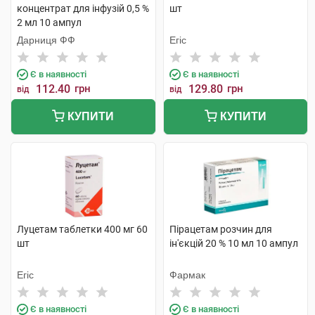
концентрат для інфузій 0,5 %
шт
2 мл 10 ампул
Дарниця ФФ
Егіс
Є в наявності
Є в наявності
112.40
грн
129.80
грн
від
від
КУПИТИ
КУПИТИ
Луцетам таблетки 400 мг 60
Пірацетам розчин для
шт
ін'єкцій 20 % 10 мл 10 ампул
Егіс
Фармак
Є в наявності
Є в наявності