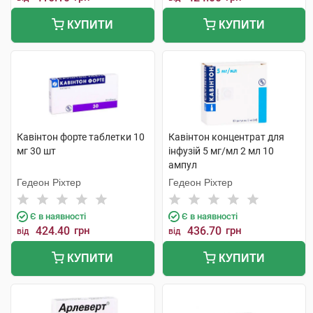
КУПИТИ
КУПИТИ
Кавінтон форте таблетки 10
Кавінтон концентрат для
мг 30 шт
інфузій 5 мг/мл 2 мл 10
ампул
Гедеон Ріхтер
Гедеон Ріхтер
Є в наявності
Є в наявності
424.40
грн
436.70
грн
від
від
КУПИТИ
КУПИТИ