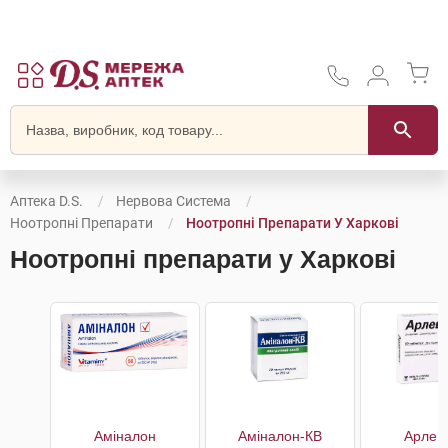
Аптека D.S.
Нервова Система
Ноотропні Препарати
Ноотропні Препарати У Харкові
Ноотропні препарати у Харкові
Аміналон
Аміналон-КВ
Арлев