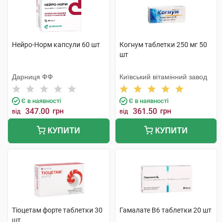
Нейро-Норм капсули 60 шт
Когнум таблетки 250 мг 50
шт
Дарниця ФФ
Київський вітамінний завод
Є в наявності
Є в наявності
347.00
грн
361.50
грн
від
від
КУПИТИ
КУПИТИ
Тіоцетам форте таблетки 30
Гамалате В6 таблетки 20 шт
шт