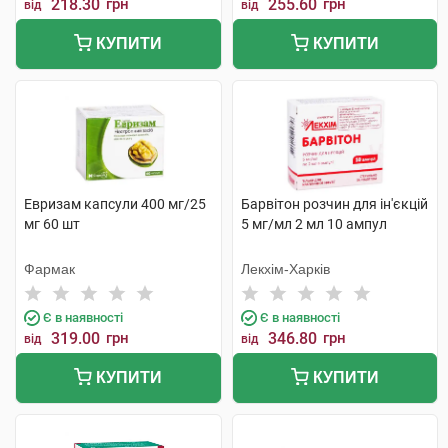
218.30
грн
255.60
грн
від
від
КУПИТИ
КУПИТИ
Евризам капсули 400 мг/25
Барвітон розчин для ін'єкцій
мг 60 шт
5 мг/мл 2 мл 10 ампул
Фармак
Лекхім-Харків
Є в наявності
Є в наявності
319.00
грн
346.80
грн
від
від
КУПИТИ
КУПИТИ