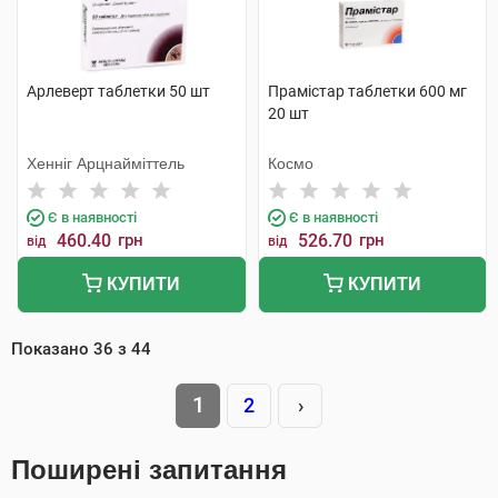
Арлеверт таблетки 50 шт
Прамістар таблетки 600 мг
20 шт
Хенніг Арцнайміттель
Космо
Є в наявності
Є в наявності
460.40
грн
526.70
грн
від
від
КУПИТИ
КУПИТИ
Показано
36
з
44
1
2
›
Поширені запитання