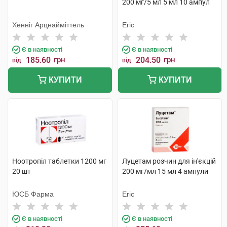
200 мг/5 мл 5 мл 10 ампул
Хенніг Арцнайміттель
Егіс
Є в наявності
Є в наявності
185.60
грн
204.50
грн
від
від
КУПИТИ
КУПИТИ
Ноотропіл таблетки 1200 мг
Луцетам розчин для ін'єкцій
20 шт
200 мг/мл 15 мл 4 ампули
ЮСБ Фарма
Егіс
Є в наявності
Є в наявності