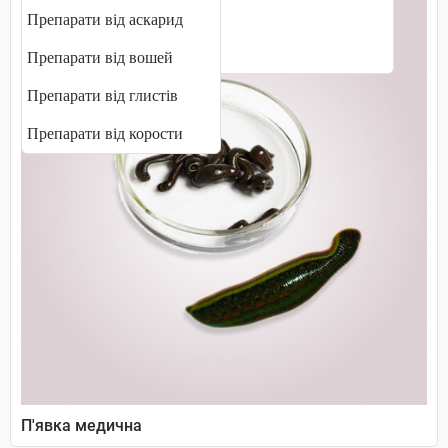
Таблетки від захитування
Препарати від аскарид
Ферменти для травлення
Препарати від вошей
Препарати від глистів
Препарати від корости
П'явка медична