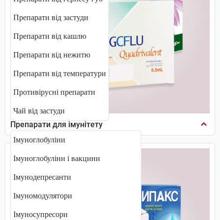
Препарати від застуди
Препарати від кашлю
Препарати від нежитю
Препарати від температури
Противірусні препарати
Чай від застуди
Препарати для імунітету
Імуноглобуліни
Імуноглобуліни і вакцини
Імунодепресанти
Імуномодулятори
Імуносупресори