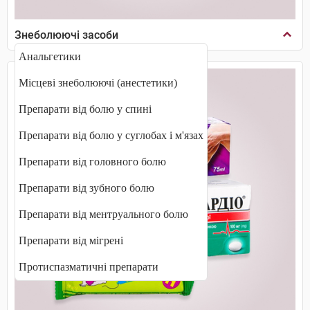
Знеболюючі засоби
Анальгетики
Місцеві знеболюючі (анестетики)
Препарати від болю у спині
Препарати від болю у суглобах і м'язах
Препарати від головного болю
Препарати від зубного болю
Препарати від ментруального болю
Препарати від мігрені
Протиспазматичні препарати