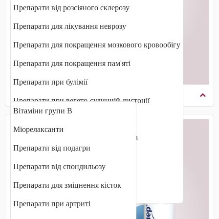
Препарати від розсіяного склерозу
Препарати для лікування неврозу
Препарати для покращення мозкового кровообігу
Препарати для покращення пам'яті
Препарати при булімії
Опорно-руховий апарат
Препарати при вегето-судинній дистонії
Вітаміни групи В
Препарати при деменції
Міорелаксанти
Препарати при хворобі Альцгеймера
Препарати від подагри
Протипаркінсонічні препарати
Препарати від спондильозу
Протисудомні препарати
Препарати для зміцнення кісток
Транквілізатори (анксіолітики)
Препарати при артриті