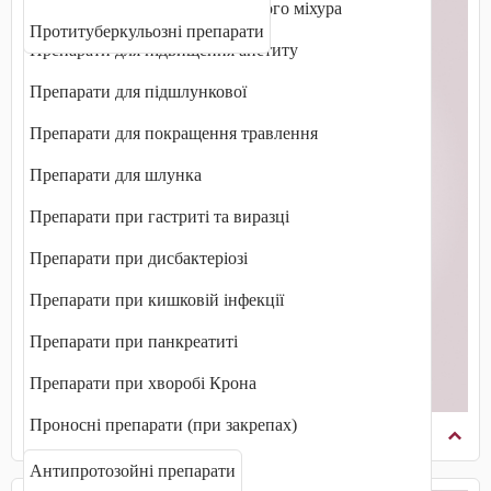
Препарати для печінки і жовчного міхура
Протитуберкульозні препарати
Препарати для підвищення апетиту
Препарати для підшлункової
Препарати для покращення травлення
Препарати для шлунка
Препарати при гастриті та виразці
Препарати при дисбактеріозі
Препарати при кишковій інфекції
Препарати при панкреатиті
Препарати при хворобі Крона
Проносні препарати (при закрепах)
Протипаразитарні препарати
Протиблювотні препарати
Антипротозойні препарати