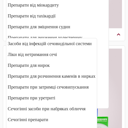
Препарати від міокардиту
Препарати від тахікардії
Препарати для зміцнення судин
Сечовидільна система
Препарати для зниження холестерину
Засоби від інфекцій сечовидільної системи
Препарати для очищення судин
Ліки від нетримання сечі
Препарати для покращення кровообігу
Препарати для нирок
Препарати при інфаркті міокарда
Препарати для розчинення каменів в нирках
Препарати при серцевій недостатності
Препарати при затримці сечовипускання
Препарати при стенокардії
Препарати при уретриті
Судинорозширювальні препарати
Сечогінні засоби при набряках обличчя
Сечогінні препарати