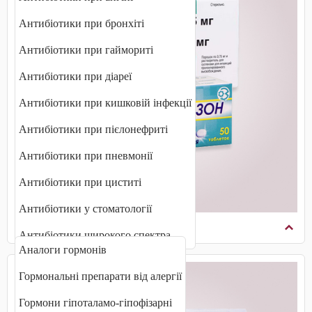
Антибіотики при бронхіті
Антибіотики при гаймориті
Антибіотики при діареї
Антибіотики при кишковій інфекції
Антибіотики при пієлонефриті
Антибіотики при пневмонії
Антибіотики при циститі
Антибіотики у стоматології
Гормональні препарати
Антибіотики широкого спектра
Аналоги гормонів
Гормональні препарати від алергії
Гормони гіпоталамо-гіпофізарні