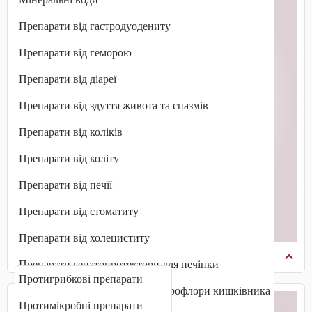
Препарати від гастродуодениту
Препарати від геморою
Препарати від діареї
Препарати від здуття живота та спазмів
Препарати від коліків
Препарати від коліту
Препарати від печії
Препарати від стоматиту
Препарати від холециститу
Протиінфекційні препарати
Препарати гепатопротектори для печінки
Протигрибкові препарати
Препарати для відновлення мікрофлори кишківника
Протимікробні препарати