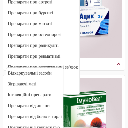
Препарати при артрозі
Препарати при бурситі
Препарати при міозиті
Препарати при остеопорозі
Препарати при радикуліті
Препарати при ревматизмі
Препарати від ГРВІ та застуди
Препарати при розтягуванні зв'язок
Відхаркувальні засоби
Протизапальні препарати
Зігріваючі мазі
Хондропротектори
Інгаляційні препарати
Препарати від ангіни
Препарати від болю в горлі
Препарати від герпесу губ