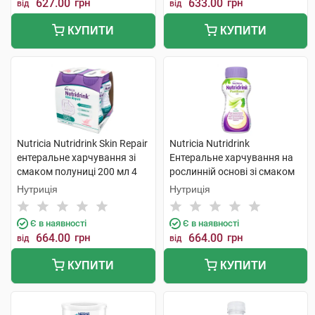
627.00
грн
633.00
грн
від
від
КУПИТИ
КУПИТИ
Nutricia Nutridrink Skin Repair
Nutricia Nutridrink
ентеральне харчування зі
Ентеральне харчування на
смаком полуниці 200 мл 4
рослинній основі зі смаком
пляшки
манго-маракуйя 200 мл 4 шт
Нутриція
Нутриція
Є в наявності
Є в наявності
664.00
грн
664.00
грн
від
від
КУПИТИ
КУПИТИ