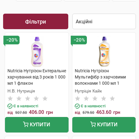
Фільтри
−20%
−20%
Nutricia Нутрізон Ентеральне
Nutricia Нутрізон
харчування від 3 років 1 000
Мультифібр з харчовими
мл 1 флакон
волокнами 1 000 мл 1
флакон
Н.В. Нутриція
Нутріція Кайк
Є в наявності
Є в наявності
406.00
463.60
грн
грн
від
507.50
від
579.50
КУПИТИ
КУПИТИ