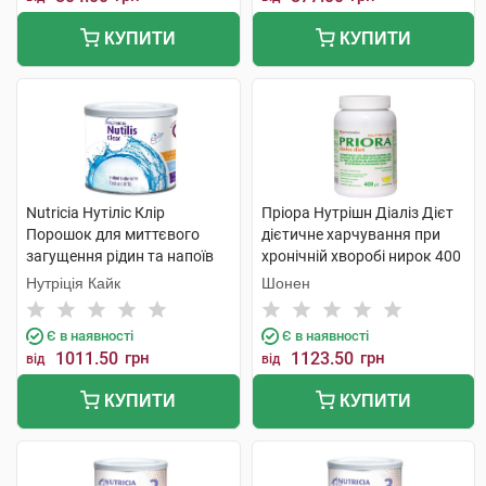
КУПИТИ
КУПИТИ
Nutricia Нутіліс Клір
Пріора Нутрішн Діаліз Дієт
Порошок для миттєвого
дієтичне харчування при
загущення рідин та напоїв
хронічній хворобі нирок 400
175 мл 1 банка
г 1 банка
Нутріція Кайк
Шонен
Є в наявності
Є в наявності
1011.50
грн
1123.50
грн
від
від
КУПИТИ
КУПИТИ