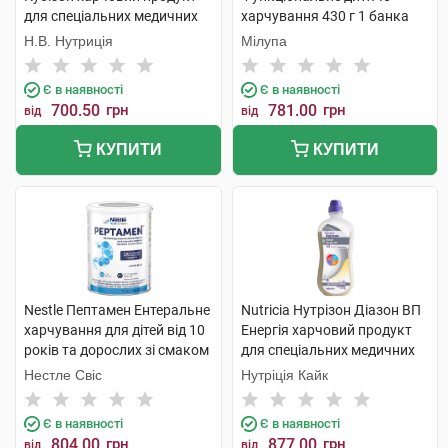
для спеціальних медичних
харчування 430 г 1 банка
цілей 1 000 мл 1 флакон
Н.В. Нутриція
Мілупа
Є в наявності
Є в наявності
700.50
грн
781.00
грн
від
від
КУПИТИ
КУПИТИ
Nestle Пептамен Ентеральне
Nutricia Нутрізон Діазон ВП
харчування для дітей від 10
Енергія харчовий продукт
років та дорослих зі смаком
для спеціальних медичних
ванілі 400 г 1 банка
цілей 1 000 мл 1 флакон
Нестле Свіс
Нутріція Кайк
Є в наявності
Є в наявності
804.00
грн
877.00
грн
від
від