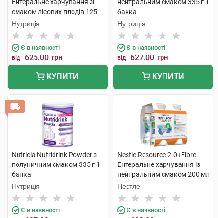
Ентеральне харчування зі
нейтральним смаком 335 г 1
смаком лісових плодів 125
банка
мл 4 пляшки
Нутриція
Нутриція
Є в наявності
Є в наявності
625.00
грн
627.00
грн
від
від
КУПИТИ
КУПИТИ
Nutricia Nutridrink Powder з
Nestle Resource 2.0+Fibre
полуничним смаком 335 г 1
Ентеральне харчування із
банка
нейтральним смаком 200 мл
4 пляшки
Нутриція
Нестле
Є в наявності
Є в наявності