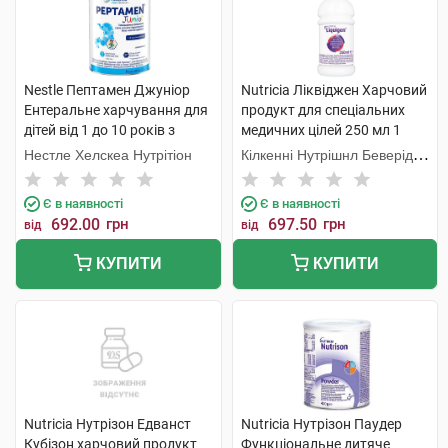
Nestle Пептамен Джуніор
Nutricia Ліквіджен Харчовий
Ентеральне харчування для
продукт для спеціальних
дітей від 1 до 10 років з
медичних цілей 250 мл 1
ароматом ванілі 400 г 1
флакон
Нестле Хелскеа Нутрітіон
Кілкенні Нутрішнл Беверідж
банка
Компані Лтд
Є в наявності
Є в наявності
692.00
грн
697.50
грн
від
від
КУПИТИ
КУПИТИ
Nutricia Нутрізон Едванст
Nutricia Нутрізон Паудер
Кубізон харчовий продукт
Функціональне дитяче