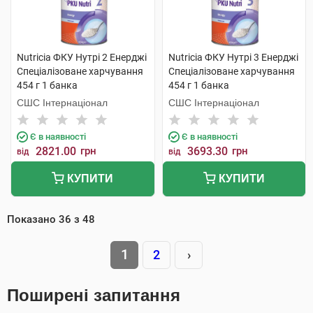
Nutricia ФКУ Нутрі 2 Енерджі
Nutricia ФКУ Нутрі 3 Енерджі
Спеціалізоване харчування
Спеціалізоване харчування
454 г 1 банка
454 г 1 банка
СШС Інтернаціонал
СШС Інтернаціонал
Є в наявності
Є в наявності
2821.00
грн
3693.30
грн
від
від
КУПИТИ
КУПИТИ
Показано
36
з
48
1
2
›
Поширені запитання