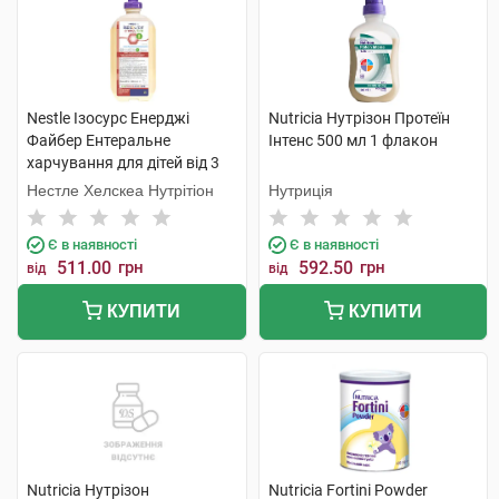
Nestle Ізосурс Енерджі
Nutricia Нутрізон Протеїн
Файбер Ентеральне
Інтенс 500 мл 1 флакон
харчування для дітей від 3
років та дорослих 1 000 мл 1
Нестле Хелскеа Нутрітіон
Нутриція
флакон
Є в наявності
Є в наявності
511.00
грн
592.50
грн
від
від
КУПИТИ
КУПИТИ
Nutricia Нутрізон
Nutricia Fortini Powder