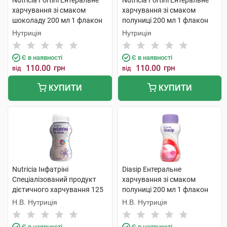
Nutricia Fortini Ентеральне
Nutricia Fortini Ентеральне
харчування зі смаком
харчування зі смаком
шоколаду 200 мл 1 флакон
полуниці 200 мл 1 флакон
Нутриція
Нутриція
Є в наявності
Є в наявності
110.00
грн
110.00
грн
від
від
КУПИТИ
КУПИТИ
Nutricia Інфатріні
Diasip Ентеральне
Спеціалізований продукт
харчування зі смаком
дієтичного харчування 125
полуниці 200 мл 1 флакон
мл 1 флакон
Н.В. Нутриція
Н.В. Нутриція
Є в наявності
Є в наявності