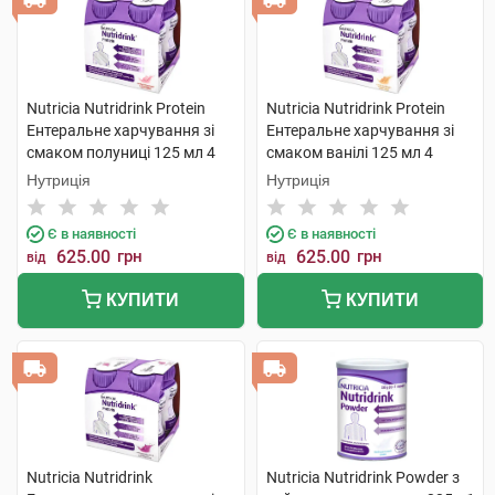
Nutricia Nutridrink Protein
Nutricia Nutridrink Protein
Ентеральне харчування зі
Ентеральне харчування зі
смаком полуниці 125 мл 4
смаком ванілі 125 мл 4
пляшки
пляшки
Нутриція
Нутриція
Є в наявності
Є в наявності
625.00
грн
625.00
грн
від
від
КУПИТИ
КУПИТИ
Nutricia Nutridrink
Nutricia Nutridrink Powder з