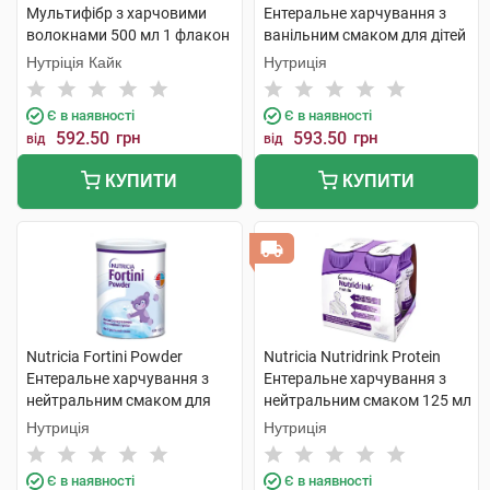
Мультифібр з харчовими
Ентеральне харчування з
волокнами 500 мл 1 флакон
ванільним смаком для дітей
від 1 року та старше 400 г 1
Нутріція Кайк
Нутриція
банка
Є в наявності
Є в наявності
592.50
грн
593.50
грн
від
від
КУПИТИ
КУПИТИ
Nutricia Fortini Powder
Nutricia Nutridrink Protein
Ентеральне харчування з
Ентеральне харчування з
нейтральним смаком для
нейтральним смаком 125 мл
дітей від 1 року та старше
4 пляшки
Нутриція
Нутриція
400 г 1 банка
Є в наявності
Є в наявності