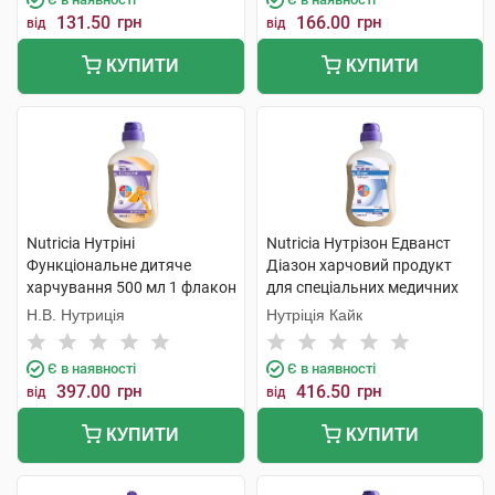
131.50
грн
166.00
грн
від
від
КУПИТИ
КУПИТИ
Nutricia Нутріні
Nutricia Нутрізон Едванст
Функціональне дитяче
Діазон харчовий продукт
харчування 500 мл 1 флакон
для спеціальних медичних
цілей 500 мл 1 флакон
Н.В. Нутриція
Нутріція Кайк
Є в наявності
Є в наявності
397.00
грн
416.50
грн
від
від
КУПИТИ
КУПИТИ