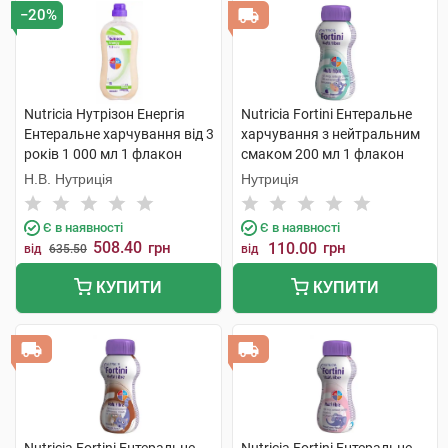
−20%
Nutricia Нутрізон Енергія
Nutricia Fortini Ентеральне
Ентеральне харчування від 3
харчування з нейтральним
років 1 000 мл 1 флакон
смаком 200 мл 1 флакон
Н.В. Нутриція
Нутриція
Є в наявності
Є в наявності
508.40
грн
110.00
грн
від
635.50
від
КУПИТИ
КУПИТИ