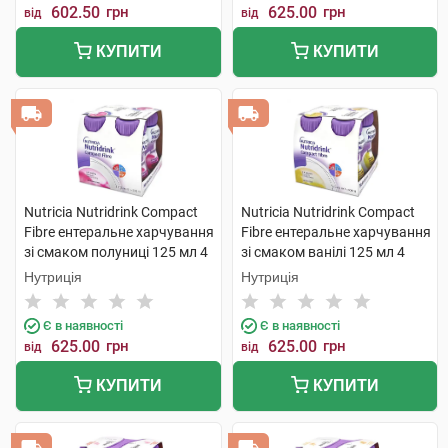
602.50
грн
625.00
грн
від
від
КУПИТИ
КУПИТИ
Nutricia Nutridrink Compact
Nutricia Nutridrink Compact
Fibre ентеральне харчування
Fibre ентеральне харчування
зі смаком полуниці 125 мл 4
зі смаком ванілі 125 мл 4
пляшки
пляшки
Нутриція
Нутриція
Є в наявності
Є в наявності
625.00
грн
625.00
грн
від
від
КУПИТИ
КУПИТИ