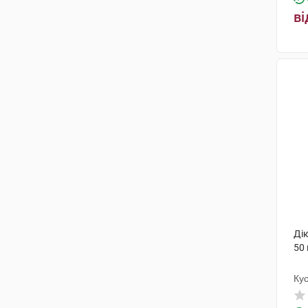
ві
Дік
50 
Ку