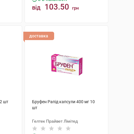
103.50
від
грн
КУПИТИ
доставка
2 шт
Бруфен Рапід капсули 400 мг 10
шт
Гелтек Прайвет Лімітед