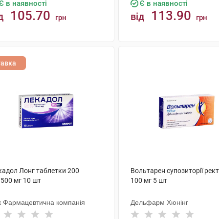
Є в наявності
Є в наявності
105.70
113.90
д
від
грн
грн
КУПИТИ
КУПИТИ
тавка
кадол Лонг таблетки 200
Вольтарен супозиторії рек
500 мг 10 шт
100 мг 5 шт
к Фармацевтична компанія
Дельфарм Хюнінг