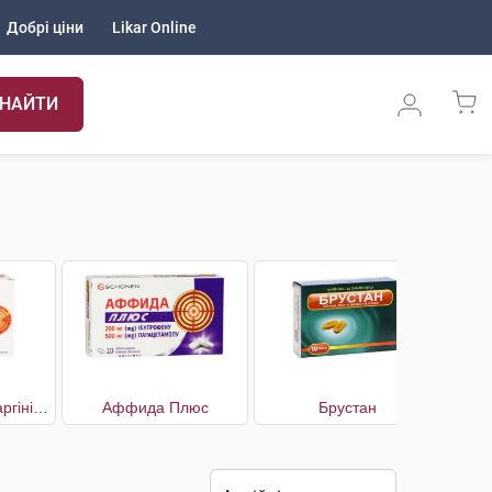
Добрі ціни
Likar Online
НАЙТИ
і
Аффида Макс з аргініном
Аффида Плюс
Брустан