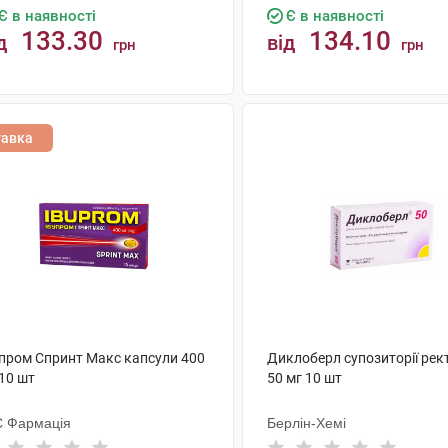
Є в наявності
Є в наявності
133.30
134.10
д
від
грн
грн
КУПИТИ
КУПИТИ
тавка
упром Спринт Макс капсули 400
Диклоберл супозиторії рек
10 шт
50 мг 10 шт
 Фармація
Берлін-Хемі