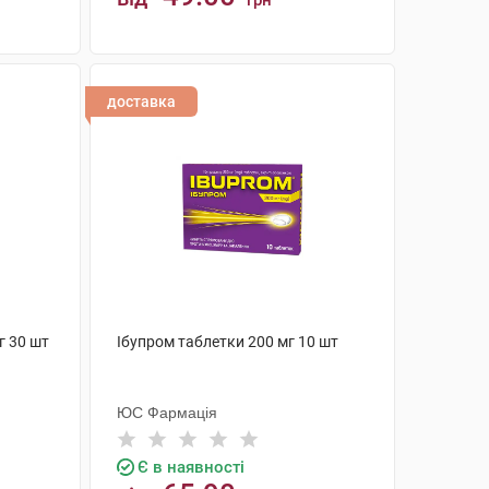
грн
КУПИТИ
доставка
г 30 шт
Ібупром таблетки 200 мг 10 шт
ЮС Фармація
Є в наявності