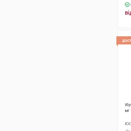
ві
дос
Іб
мг 
ЮС