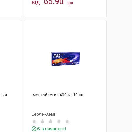
65.90
від
грн
КУПИТИ
етки
Імет таблетки 400 мг 10 шт
Берлін-Хемі
Є в наявності