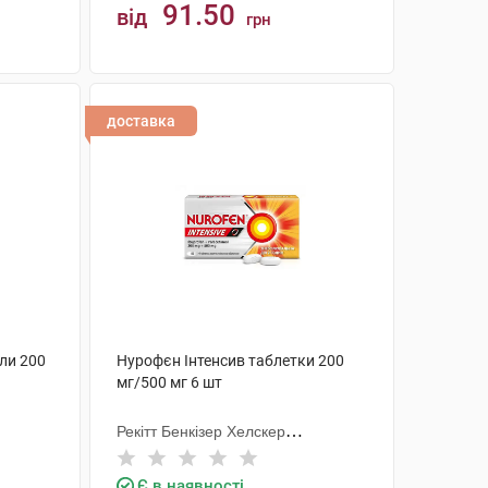
91.50
від
грн
КУПИТИ
доставка
ли 200
Нурофєн Інтенсив таблетки 200
мг/500 мг 6 шт
Рекітт Бенкізер Хелскер
Інтернешнл
Є в наявності