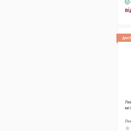
ві
дос
Ле
мг/
Ле