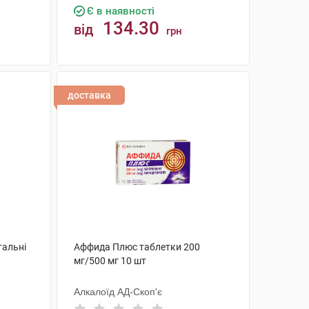
Є в наявності
134.30
від
грн
КУПИТИ
доставка
тальні
Аффида Плюс таблетки 200
мг/500 мг 10 шт
Алкалоїд АД-Скоп'є