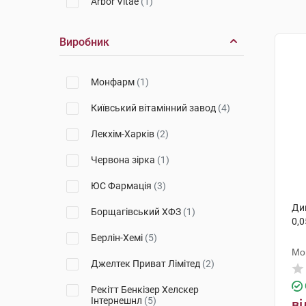
Arbor Vitae
(1)
Виробник
Монфарм
(1)
Київський вітамінний завод
(4)
Лекхім-Харків
(2)
Червона зірка
(1)
ЮС Фармація
(3)
Ди
Борщагівський ХФЗ
(1)
0,0
Берлін-Хемі
(5)
Мо
Джелтек Приват Лімітед
(2)
Рекітт Бенкізер Хелскер
Інтернешнл
(5)
ві