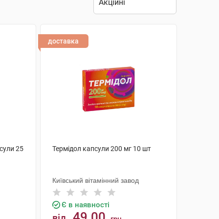
доставка
сули 25
Термідол капсули 200 мг 10 шт
Київський вітамінний завод
Є в наявності
49.00
від