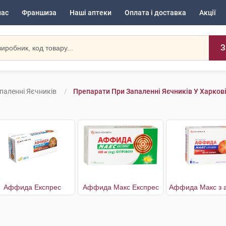
нас
Франшиза
Наші аптеки
Оплата і доставка
Акції
З
паленні Яєчників
Препарати При Запаленні Яєчників У Харков
Аффида Експрес
Аффида Макс Експрес