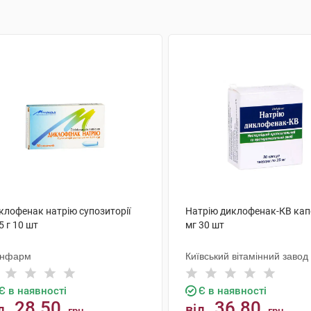
клофенак натрію супозиторії
Натрію диклофенак-КВ кап
5 г 10 шт
мг 30 шт
нфарм
Київський вітамінний завод
Є в наявності
Є в наявності
28.50
36.80
д
від