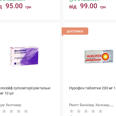
95.00
99.00
д
від
грн
грн
КУПИТИ
КУПИТИ
доставка
лосейф супозиторії ректальні
Нурофєн таблетки 200 мг 1
мг 10 шт
сум Хелтхкер
Рекітт Бенкізер Хелскер
Інтернешнл