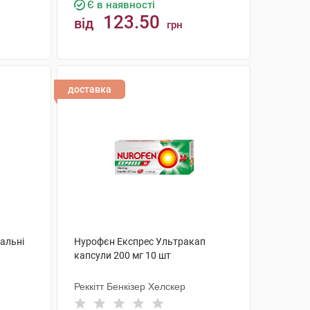
Є в наявності
123.50
від
грн
КУПИТИ
доставка
тальні
Нурофєн Експрес Ультракап
капсули 200 мг 10 шт
Реккітт Бенкізер Хелскер