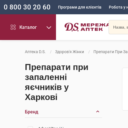
0 800 30 20 60
Програми для клієнтів
Робота у 
Каталог
Аптека D.S.
Здоров'я Жінки
Препарати При За
Препарати при
запаленні
яєчників у
Харкові
Бренд