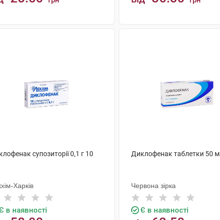
грн
грн
КУПИТИ
КУПИТИ
лофенак супозиторії 0,1 г 10
Диклофенак таблетки 50 м
хім-Харків
Червона зірка
Є в наявності
Є в наявності