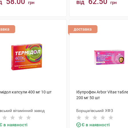
58.00
62.50
д
від
грн
грн
КУПИТИ
КУПИТИ
тавка
доставка
мідол капсули 400 мг 10 шт
Ібупрофен Arbor Vitae табл
200 мг 50 шт
вський вітамінний завод
Борщагівський ХФЗ
Є в наявності
Є в наявності