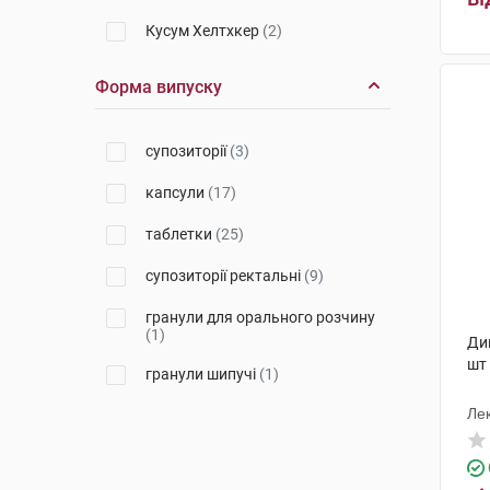
Кусум Хелтхкер
(2)
Гелтек Прайвет Лімітед
(1)
Форма випуску
Лек Фармацевтична компанія
(2)
супозиторії
(3)
Дельфарм Хюнінг
(2)
капсули
(17)
Реккітт Бенкізер Хелскер
(1)
таблетки
(25)
Алкалоїд АД-Скоп'є
(1)
супозиторії ректальні
(9)
Сан Фармасьютикал Індастріз
(1)
гранули для орального розчину
(1)
Дик
Ронтіс Хеллас Медікал енд
шт
Фармасьютікал Продактс С.А.
гранули шипучі
(1)
(1)
Лек
Салютас Фарма
(4)
Хемофарм
(1)