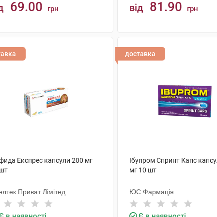
69.00
81.90
д
від
грн
грн
КУПИТИ
КУПИТИ
тавка
доставка
фида Експрес капсули 200 мг
Ібупром Спринт Капс капсу
 шт
мг 10 шт
елтек Приват Лімітед
ЮС Фармація
Є в наявності
Є в наявності