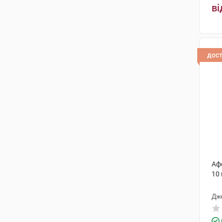
ві
Біомед-Люблін
(1)
дос
Аф
10
Дж