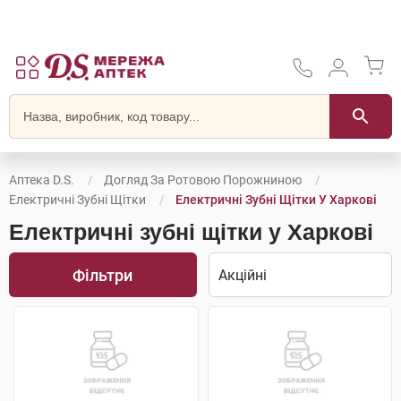
Аптека D.S.
Догляд За Ротовою Порожниною
Електричні Зубні Щітки
Електричні Зубні Щітки У Харкові
Електричні зубні щітки у Харкові
Фільтри