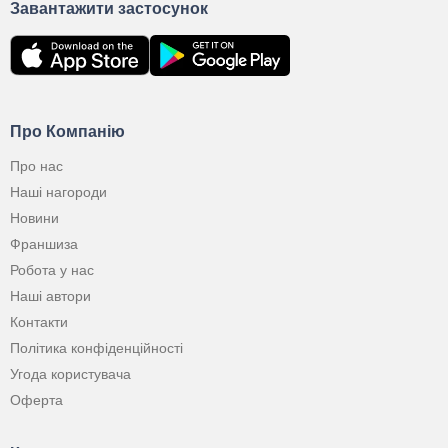
Завантажити застосунок
Про Компанію
Про нас
Наші нагороди
Новини
Франшиза
Робота у нас
Наші автори
Контакти
Політика конфіденційності
Угода користувача
Оферта