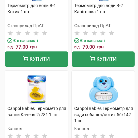
Термометр для води В-1
Термометр для води В-2
Котик 1 шт
Капітошка 1 шт
Склоприлад ПрАТ
Склоприлад ПрАТ
Є в наявності
Є в наявності
77.00
грн
79.00
грн
від
від
КУПИТИ
КУПИТИ
Canpol Babies Термометр для
Canpol Babies Термометр для
ванни Каченя 2/781 1 шт
води собачка/котик 56/142
1 шт
Канпол
Канпол