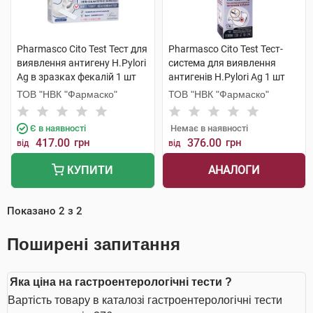
Pharmasco Cito Test Тест для
Pharmasco Cito Test Тест-
виявлення антигену Н.Pylori
система для виявлення
Ag в зразках фекалій 1 шт
антигенів Н.Pylori Ag 1 шт
ТОВ "НВК "Фармаско"
ТОВ "НВК "Фармаско"
Є в наявності
Немає в наявності
417.00
грн
376.00
грн
від
від
АНАЛОГИ
КУПИТИ
Показано
2
з
2
Поширені запитання
Яка ціна на гастроентерологічні тести ?
Вартість товару в каталозі гастроентерологічні тести