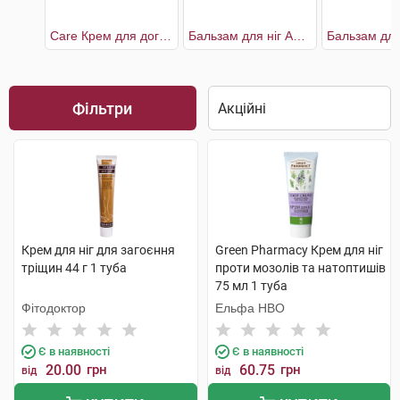
Care Крем для догляду за сухою і огрубілою шкірою
Бальзам для ніг Анти мозолін
Фільтри
Крем для ніг для загоєння
Green Pharmacy Крем для ніг
тріщин 44 г 1 туба
проти мозолів та натоптишів
75 мл 1 туба
Фітодоктор
Ельфа НВО
Є в наявності
Є в наявності
20.00
грн
60.75
грн
від
від