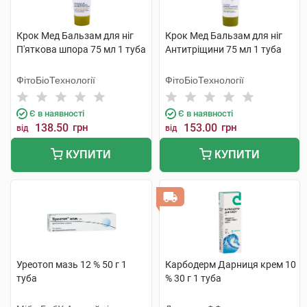
Крок Мед Бальзам для ніг
Крок Мед Бальзам для ніг
П'яткова шпора 75 мл 1 туба
Антитріщини 75 мл 1 туба
ФітоБіоТехнології
ФітоБіоТехнології
Є в наявності
Є в наявності
138.50
грн
153.00
грн
від
від
КУПИТИ
КУПИТИ
Уреотоп мазь 12 % 50 г 1
Карбодерм Дарниця крем 10
туба
% 30 г 1 туба