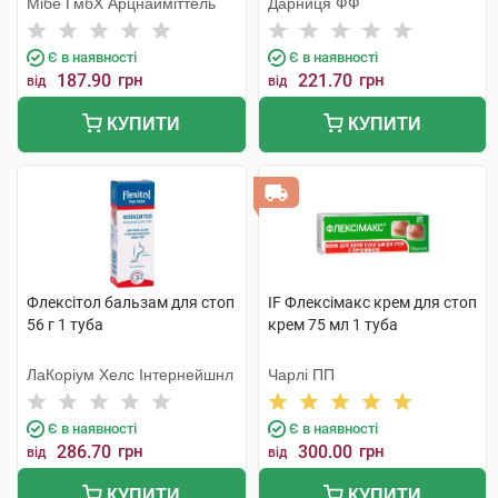
Мібе ГмбХ Арцнайміттель
Дарниця ФФ
Є в наявності
Є в наявності
187.90
грн
221.70
грн
від
від
КУПИТИ
КУПИТИ
Флексітол бальзам для стоп
IF Флексімакс крем для стоп
56 г 1 туба
крем 75 мл 1 туба
ЛаКоріум Хелс Інтернейшнл
Чарлі ПП
Є в наявності
Є в наявності
286.70
грн
300.00
грн
від
від
КУПИТИ
КУПИТИ