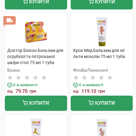
КУПИТИ
КУПИТИ
Доктор Біокон Бальзам для
Крок Мед Бальзам для ніг
огрубілої та потрісканої
Анти мозолін 75 мл 1 туба
шкіри стоп 75 мл 1 туба
Біокон
ФітоБіоТехнології
Є в наявності
Є в наявності
79.70
грн
119.10
грн
від
від
КУПИТИ
КУПИТИ