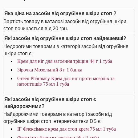
Яка ціна на засоби від огрубіння шкіри стоп ?
Вартість товару в каталозі засоби від огрубіння шкіри
стоп починається від 20 грн.
Які засоби від огрубіння шкіри стоп найдешевші?
Недорогими товарами в категорії засоби від огрубіння
шкіри стоп є:
Крем для ніг для загоєння тріщин 44 г 1 туба
Зірочка Мозольний 8 г 1 банка
Green Pharmacy Крем для ніг проти мозолів та
натоптишів 75 мл 1 туба
Які засоби від огрубіння шкіри стоп є
найдорожчими?
Найдорожчими товарами в категорії засоби від
огрубіння шкіри стоп інтернет-аптеки DS є:
IF Флексімакс крем для стоп крем 75 мл 1 туба
Флексітол бальзам для стоп 56 г 1 туба