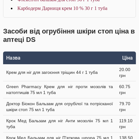
Карбодерм Дарниця крем 10 % 30 г 1 туба
Засоби від огрубіння шкіри стоп ціна в
аптеці DS
Назва
Ціна
20.00
Крем для ніг для загоєння тріщин 44 г 1 туба
грн
Green Pharmacy Крем для ніг проти мозолів та
60.75
натоптишів 75 мл 1 туба
грн
Доктор Біокон Бальзам для огрубілої та потрісканої
79.70
шкіри стоп 75 мл 1 туба
грн
Крок Мед Бальзам для ніг Анти мозолін 75 мл 1
119.10
туба
грн
Крок Мед Бальзам для ніг П'яткова шпора 75 мл 1
138.50