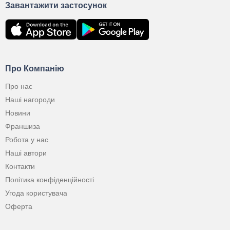
Завантажити застосунок
Про Компанію
Про нас
Наші нагороди
Новини
Франшиза
Робота у нас
Наші автори
Контакти
Політика конфіденційності
Угода користувача
Оферта