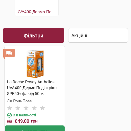
UVA400 Дермо Педіатрікс SPF50+ флюїд 50 мл +Термальна вода 50 мл
Фільтри
La Roche-Posay Anthelios
UVA400 Дермо Педіатрікс
SPF50+ флюїд 50 мл
+Термальна вода 50 мл 1
Ля Рош-Позе
набір
Є в наявності
849.00
грн
від