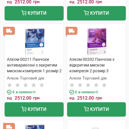
2512.00
грн
2512.00
грн
від
від
КУПИТИ
КУПИТИ
Алком 00211 Панчохи
Алком 00202 Панчохи з
антиварикозні з закритим
відкритим миском
миском компресія 1 розмір 2
компресія 2 розмір 3
бежевий 1 пара
бежевий 1 пара
Алком Торговий дім
Алком Торговий дім
Є в наявності
Є в наявності
2512.00
грн
2512.00
грн
від
від
КУПИТИ
КУПИТИ