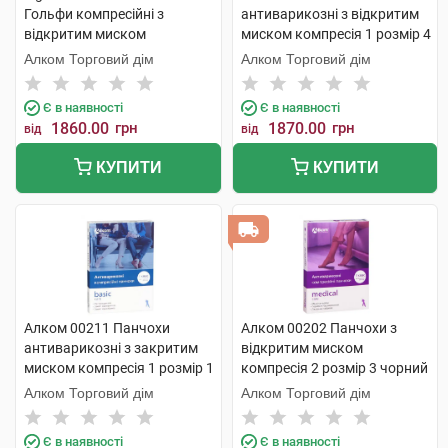
Гольфи компресійні з
антиварикозні з відкритим
відкритим миском
миском компресія 1 розмір 4
компресія 2 PLUS large 1
бежевий 1 пара
Алком Торговий дім
Алком Торговий дім
пара
Є в наявності
Є в наявності
1860.00
грн
1870.00
грн
від
від
КУПИТИ
КУПИТИ
Алком 00211 Панчохи
Алком 00202 Панчохи з
антиварикозні з закритим
відкритим миском
миском компресія 1 розмір 1
компресія 2 розмір 3 чорний
чорні 1 пара
1 пара
Алком Торговий дім
Алком Торговий дім
Є в наявності
Є в наявності