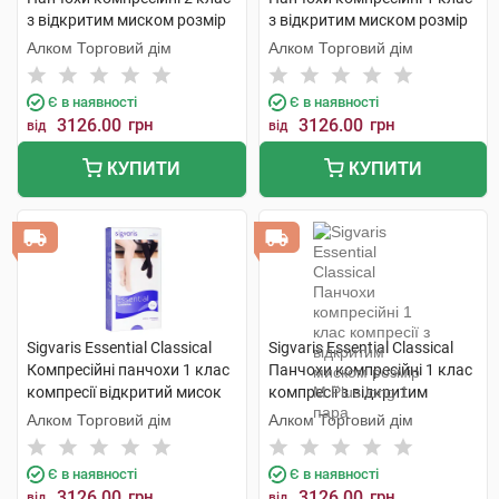
з відкритим миском розмір
з відкритим миском розмір
М long 1 пара
М long 1 пара
Алком Торговий дім
Алком Торговий дім
Є в наявності
Є в наявності
3126.00
грн
3126.00
грн
від
від
КУПИТИ
КУПИТИ
Sigvaris Essential Classical
Sigvaris Essential Classical
Компресійні панчохи 1 клас
Панчохи компресійні 1 клас
компресії відкритий мисок
компресії з відкритим
розмір L long 1 пара
миском розмір М Plus long 1
Алком Торговий дім
Алком Торговий дім
пара
Є в наявності
Є в наявності
3126.00
грн
3126.00
грн
від
від