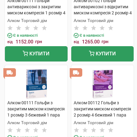
Алком 00111 Гольфи
Алком 00102 Гольфи
антиварикозні з закритим
антиварикозні з відкритим
миском компресія 1 розмір 4
миском компресія 2 розмір 4
бежевий 1 пара
бежевий 1 пара
Алком Торговий дім
Алком Торговий дім
Є в наявності
Є в наявності
1152.00
грн
1265.00
грн
від
від
КУПИТИ
КУПИТИ
Алком 00111 Гольфи з
Алком 00112 Гольфи з
закритим миском компресія
закритим миском компресія
1 розмір 3 бежевий 1 пара
2 розмір 4 бежевий 1 пара
Алком Торговий дім
Алком Торговий дім