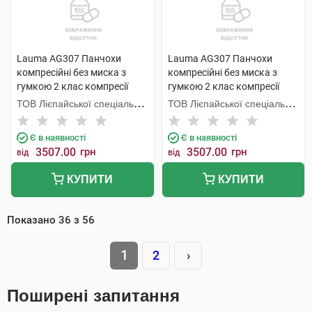
Lauma AG307 Панчохи
Lauma AG307 Панчохи
компресійні без миска з
компресійні без миска з
гумкою 2 клас компресії
гумкою 2 клас компресії
колір натуральний розмір 4D
колір натуральний розмір 3D
ТОВ Лієпайської спеціальної
ТОВ Лієпайської спеціальної
1 пара
1 пара
економічної зони Лаума
економічної зони Лаума
Медікал,
Медікал,
Є в наявності
Є в наявності
3507.00
грн
3507.00
грн
від
від
КУПИТИ
КУПИТИ
Показано
36
з
56
1
2
›
Поширені запитання