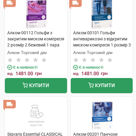
Алком 00112 Гольфи з
Алком 00101 Гольфи
закритим миском компресія
антиварикозні з відкритим
2 розмір 2 бежевий 1 пара
миском компресія 1 розмір 3
бежевий 1 пара
Алком Торговий дім
Алком Торговий дім
Є в наявності
Є в наявності
1481.00
грн
1481.00
грн
від
від
КУПИТИ
КУПИТИ
Sigvaris Essential CLASSICAL
Алком 00201 Панчохи