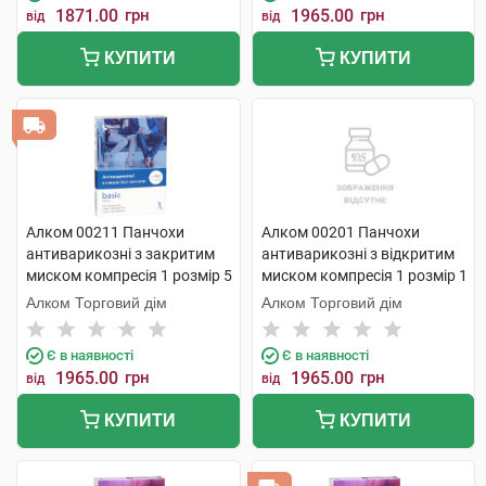
1871.00
грн
1965.00
грн
від
від
КУПИТИ
КУПИТИ
Алком 00211 Панчохи
Алком 00201 Панчохи
антиварикозні з закритим
антиварикозні з відкритим
миском компресія 1 розмір 5
миском компресія 1 розмір 1
чорний 1 пара
1 шт
Алком Торговий дім
Алком Торговий дім
Є в наявності
Є в наявності
1965.00
грн
1965.00
грн
від
від
КУПИТИ
КУПИТИ