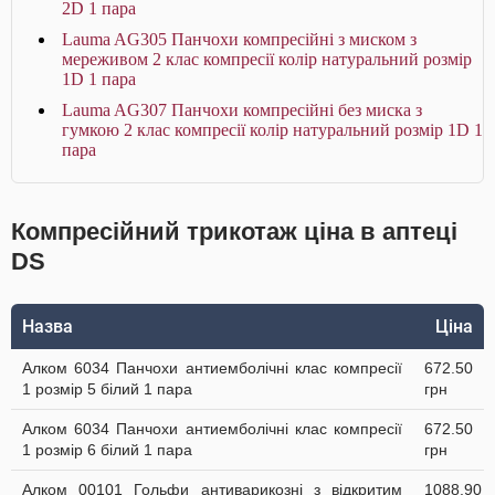
2D 1 пара
Lauma AG305 Панчохи компресійні з миском з
мереживом 2 клас компресії колір натуральний розмір
1D 1 пара
Lauma AG307 Панчохи компресійні без миска з
гумкою 2 клас компресії колір натуральний розмір 1D 1
пара
Компресійний трикотаж ціна в аптеці
DS
Назва
Ціна
Алком 6034 Панчохи антиемболічні клас компресії
672.50
1 розмір 5 білий 1 пара
грн
Алком 6034 Панчохи антиемболічні клас компресії
672.50
1 розмір 6 білий 1 пара
грн
Алком 00101 Гольфи антиварикозні з відкритим
1088.90