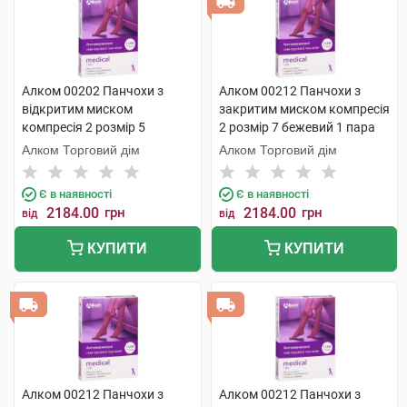
Алком 00202 Панчохи з
Алком 00212 Панчохи з
відкритим миском
закритим миском компресія
компресія 2 розмір 5
2 розмір 7 бежевий 1 пара
бежевий 1 пара
Алком Торговий дім
Алком Торговий дім
Є в наявності
Є в наявності
2184.00
грн
2184.00
грн
від
від
КУПИТИ
КУПИТИ
Алком 00212 Панчохи з
Алком 00212 Панчохи з