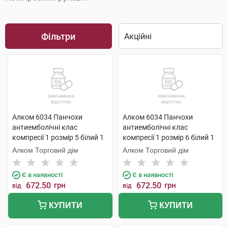
Фільтри
Алком 6034 Панчохи
Алком 6034 Панчохи
антиемболічні клас
антиемболічні клас
компресії 1 розмір 5 білий 1
компресії 1 розмір 6 білий 1
пара
пара
Алком Торговий дім
Алком Торговий дім
Є в наявності
Є в наявності
672.50
грн
672.50
грн
від
від
КУПИТИ
КУПИТИ