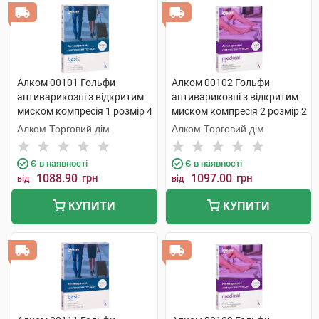
Алком 00101 Гольфи
Алком 00102 Гольфи
антиварикозні з відкритим
антиварикозні з відкритим
миском компресія 1 розмір 4
миском компресія 2 розмір 2
бежевий 1 пара
бежевий 1 пара
Алком Торговий дім
Алком Торговий дім
Є в наявності
Є в наявності
1088.90
грн
1097.00
грн
від
від
КУПИТИ
КУПИТИ