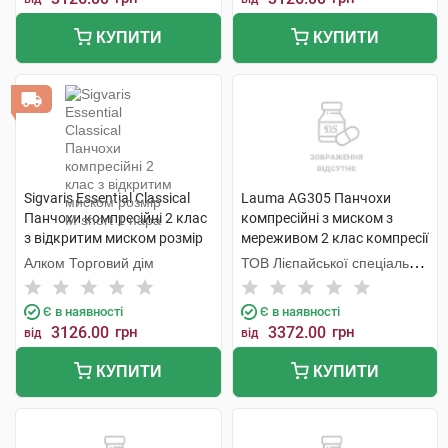
КУПИТИ
КУПИТИ
Sigvaris Essential Classical
Lauma AG305 Панчохи
Панчохи компресійні 2 клас
компресійні з миском з
з відкритим миском розмір
мереживом 2 клас компресії
М short 1 пара
колір натуральний розмір 4
Алком Торговий дім
ТОВ Лієпайської спеціальної
1 пара
економічної зони Лаума
Медікал,
Є в наявності
Є в наявності
3126.00
грн
3372.00
грн
від
від
КУПИТИ
КУПИТИ