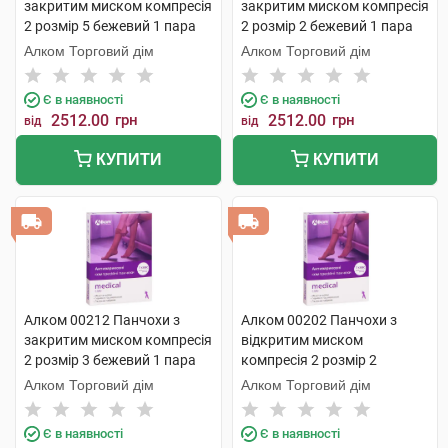
закритим миском компресія
закритим миском компресія
2 розмір 5 бежевий 1 пара
2 розмір 2 бежевий 1 пара
Алком Торговий дім
Алком Торговий дім
Є в наявності
Є в наявності
2512.00
грн
2512.00
грн
від
від
КУПИТИ
КУПИТИ
Алком 00212 Панчохи з
Алком 00202 Панчохи з
закритим миском компресія
відкритим миском
2 розмір 3 бежевий 1 пара
компресія 2 розмір 2
бежевий 1 пара
Алком Торговий дім
Алком Торговий дім
Є в наявності
Є в наявності