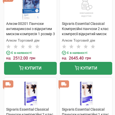
Алком 00201 Панчохи
Sigvaris Essential Classical
антиварикозні з відкритим
Компресійні панчохи 2 клас
миском компресія 1 розмір 3
компресії відкритий мисок
бежевий 1 пара
розмір L long 1 пара
Алком Торговий дім
Алком Торговий дім
Є в наявності
Є в наявності
2512.00
грн
2645.40
грн
від
від
КУПИТИ
КУПИТИ
Sigvaris Essential Classical
Sigvaris Essential Classical
Панчохи компресійні 2 клас
Панчохи компресійні 1 клас