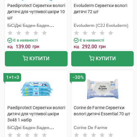
Paediprotect Серветки вологі
Evoluderm Серветки вологі
дитячі для чутливої шкіри 10
дитячі 72 шт
шт
БіСіДжі Баден-Баден
Evoluderm (C2J Evoluderm)
Косметікс Груп Гмбх
Є в наявності
Є в наявності
139.00
грн
292.00
грн
від
від
КУПИТИ
КУПИТИ
1+1=3
−30%
Paediprotect Серветки вологі
Corine de Farme Серветки
дитячі для чутливої шкіри
вологі дитячі Essential 70 шт
3х48 1 набір
БіСіДжі Баден-Баден
Corine De Farme
Косметікс Груп Гмбх