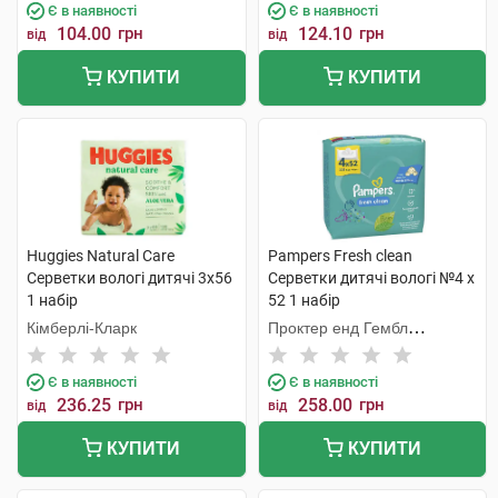
Є в наявності
Є в наявності
104.00
грн
124.10
грн
від
від
КУПИТИ
КУПИТИ
Huggies Natural Care
Pampers Fresh clean
Серветки вологі дитячі 3х56
Cерветки дитячі вологі №4 х
1 набір
52 1 набір
Кімберлі-Кларк
Проктер енд Гембл
Мануфекчурінг
Є в наявності
Є в наявності
236.25
грн
258.00
грн
від
від
КУПИТИ
КУПИТИ