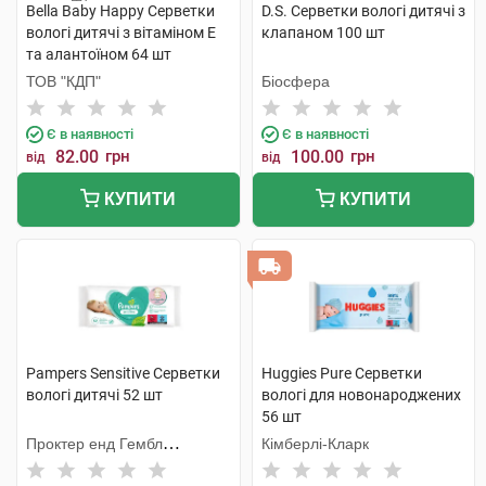
Bella Baby Happy Серветки
D.S. Серветки вологі дитячі з
вологі дитячі з вітаміном Е
клапаном 100 шт
та алантоїном 64 шт
ТОВ "КДП"
Біосфера
Є в наявності
Є в наявності
82.00
грн
100.00
грн
від
від
КУПИТИ
КУПИТИ
Pampers Sensitive Серветки
Huggies Pure Серветки
вологі дитячі 52 шт
вологі для новонароджених
56 шт
Проктер енд Гембл
Кімберлі-Кларк
Мануфекчурінг