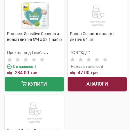
Pampers Sensitive Серветки
Panda Серветки вологі
вологі дитячі №4 х 52 1 набір
дитячі 64 шт
Проктер енд Гембл
ТОВ "КДП"
Мануфекчурінг
Є в наявності
Немає в наявності
284.00
грн
47.00
грн
від
від
АНАЛОГИ
КУПИТИ