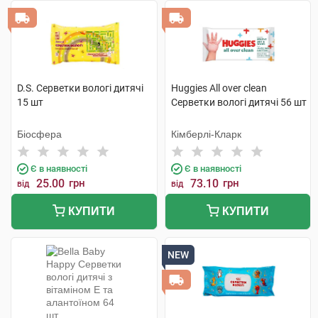
D.S. Серветки вологі дитячі
Huggies All over clean
15 шт
Серветки вологі дитячі 56 шт
Біосфера
Кімберлі-Кларк
Є в наявності
Є в наявності
25.00
грн
73.10
грн
від
від
КУПИТИ
КУПИТИ
NEW