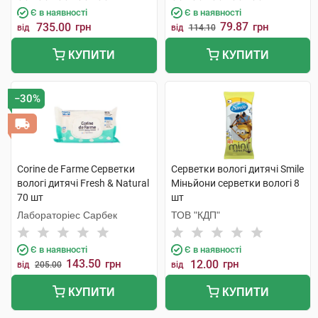
Є в наявності
Є в наявності
79.87
735.00
грн
грн
від
від
114.10
КУПИТИ
КУПИТИ
−30%
Corine de Farme Серветки
Серветки вологі дитячі Smile
вологі дитячі Fresh & Natural
Міньйони серветки вологі 8
70 шт
шт
Лабораторіес Сарбек
ТОВ "КДП"
Є в наявності
Є в наявності
143.50
грн
12.00
грн
від
205.00
від
КУПИТИ
КУПИТИ