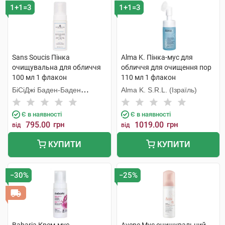
1+1=3
1+1=3
Sans Soucis Пінка
Alma K. Пінка-мус для
очищувальна для обличчя
обличчя для очищення пор
100 мл 1 флакон
110 мл 1 флакон
БіСіДжі Баден-Баден
Alma K. S.R.L. (Ізраїль)
Косметікс Груп Гмбх
Є в наявності
Є в наявності
795.00
грн
1019.00
грн
від
від
КУПИТИ
КУПИТИ
−30%
−25%