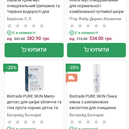
Babaria Крем-мус
Avene Мус очищувальний
очищувальний Шипшина та
для нормальної і
Червоні водорості для
комбінованої чутливої шкіри
обличчя 150 мл 1 флакон
150 мл 1 флакон
Беріоска С.Л.
П'єр Фабр Дермо-Косметик
Є в наявності
Є в наявності
382.90
534.00
грн
грн
від
547.00
від
712.00
КУПИТИ
КУПИТИ
−20%
−20%
Biotrade PURE SKIN Мило-
Biotrade PURE SKIN Пінка
детокс для шкіри обличчя та
ніжна з азелаїновою
тіла проти чорних цяток та
кислотою для очищення
розширенох пор 100 г 1 шт
шкіри з розширеними
Біотрейд Болгарія
Біотрейд Болгарія
порами 150 мл 1 флакон
Є в наявності
Є в наявності