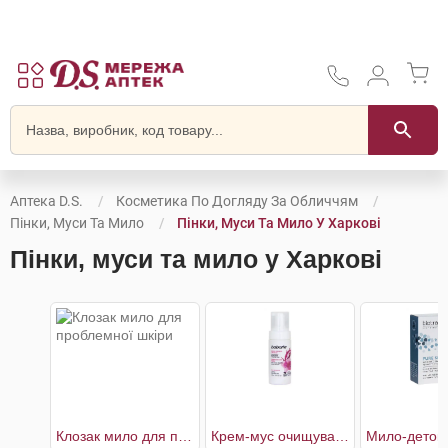
Аптека D.S.
Косметика По Догляду За Обличчям
Пінки, Муси Та Мило
Пінки, Муси Та Мило У Харкові
Пінки, муси та мило у Харкові
Клозак мило для проблемної шкіри
Крем-мус очищувальний Шипшина та Червоні водорості для обличчя