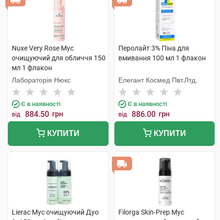
Nuxe Very Rose Мус
Перолайт 3% Піна для
очищуючий для обличчя 150
вмивання 100 мл 1 флакон
мл 1 флакон
Лабораторія Нюкс
Елегант Космед Пвт.Лтд.
Є в наявності
Є в наявності
884.50
грн
886.00
грн
від
від
КУПИТИ
КУПИТИ
Lierac Мус очищуючий Дуо
Filorga Skin-Prep Мус