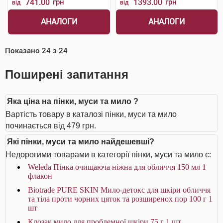
741.00
грн
1393.00
грн
від
від
АНАЛОГИ
АНАЛОГИ
Показано
24
з
24
Поширені запитання
Яка ціна на пінки, муси та мило ?
Вартість товару в каталозі пінки, муси та мило
починається від 479 грн.
Які пінки, муси та мило найдешевші?
Недорогими товарами в категорії пінки, муси та мило є:
Weleda Пінка очищаюча ніжна для обличчя 150 мл 1
флакон
Biotrade PURE SKIN Мило-детокс для шкіри обличчя
та тіла проти чорних цяток та розширенох пор 100 г 1
шт
Клозак мило для проблемної шкіри 75 г 1 шт