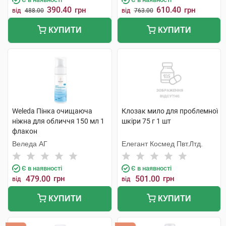
390.40
610.40
грн
грн
від
488.00
від
763.00
КУПИТИ
КУПИТИ
Weleda Пінка очищаюча
Клозак мило для проблемної
ніжна для обличчя 150 мл 1
шкіри 75 г 1 шт
флакон
Веледа АГ
Елегант Космед Пвт.Лтд.
Є в наявності
Є в наявності
479.00
грн
501.00
грн
від
від
КУПИТИ
КУПИТИ