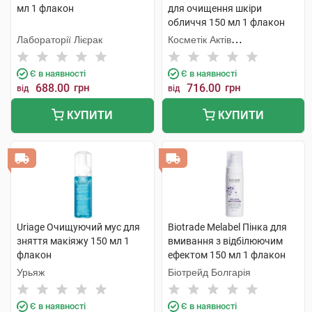
мл 1 флакон
для очищення шкіри
обличчя 150 мл 1 флакон
Лабораторії Лієрак
Косметік Актів
Інтернаціональ
Є в наявності
Є в наявності
688.00
грн
716.00
грн
від
від
КУПИТИ
КУПИТИ
Uriage Очищуючий мус для
Biotrade Melabel Пінка для
зняття макіяжу 150 мл 1
вмивання з відбілюючим
флакон
ефектом 150 мл 1 флакон
Урьяж
Біотрейд Болгарія
Є в наявності
Є в наявності