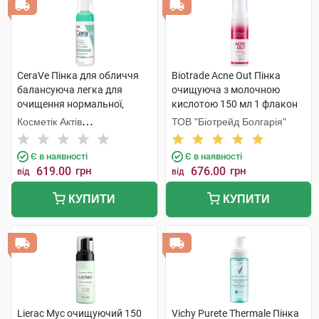
CeraVe Пінка для обличчя
Biotrade Acne Out Пінка
балансуюча легка для
очищуюча з молочною
очищення нормальної,
кислотою 150 мл 1 флакон
комбінованої та чутливої
Косметік Актів
ТОВ "Біотрейд Болгарія"
шкіри 148 мл 1 флакон
Інтернаціональ
Є в наявності
Є в наявності
619.00
грн
676.00
грн
від
від
КУПИТИ
КУПИТИ
Lierac Мус очищуючий 150
Vichy Purete Thermale Пінка