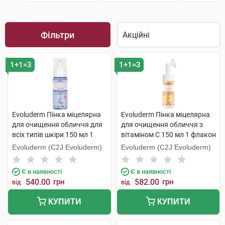
Фільтри
1+1=3
1+1=3
Evoluderm Пінка міцелярна
Evoluderm Пінка міцелярна
для очищення обличчя для
для очищення обличчя з
всіх типів шкіри 150 мл 1
вітаміном C 150 мл 1 флакон
флакон
Evoluderm (C2J Evoluderm)
Evoluderm (C2J Evoluderm)
Є в наявності
Є в наявності
540.00
грн
582.00
грн
від
від
КУПИТИ
КУПИТИ