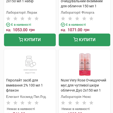
2х150 мл 1 набір
очищувальний ензимний
для обличчя 150 мл 1
флакон
Лабораторії Лієрак
Лабораторії Філорга
Є в наявності
Є в наявності
1053.00
грн
1071.00
грн
від
від
КУПИТИ
КУПИТИ
Перолайт засіб для
Nuxe Very Rose Очищуючий
вмивання 2% 100 мл 1
мус для чутливої шкіри
флакон
обличчя Дуо 2x150 мл 1
набір
Елегант Космед Пвт.Лтд.
Лабораторія Нюкс
Немає в наявності
Немає в наявності