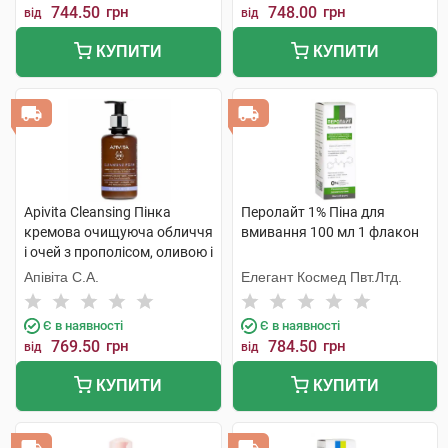
744.50
грн
748.00
грн
від
від
КУПИТИ
КУПИТИ
Apivita Cleansing Пінка
Перолайт 1% Піна для
кремова очищуюча обличчя
вмивання 100 мл 1 флакон
і очей з прополісом, оливою і
лавандою 200 мл 1 флакон
Апівіта С.А.
Елегант Космед Пвт.Лтд.
Є в наявності
Є в наявності
769.50
грн
784.50
грн
від
від
КУПИТИ
КУПИТИ