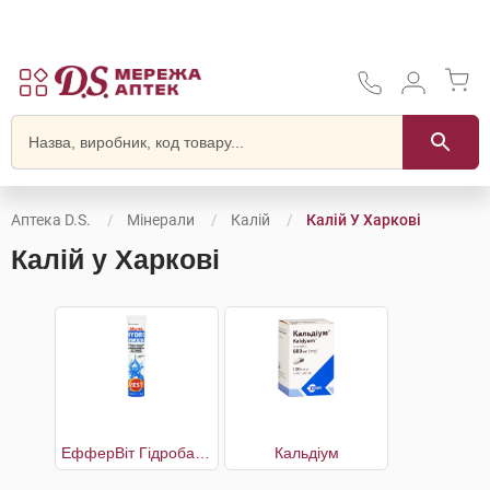
Аптека D.S.
Мінерали
Калій
Калій У Харкові
Калій у Харкові
ЕфферВіт Гідробаланс
Кальдіум