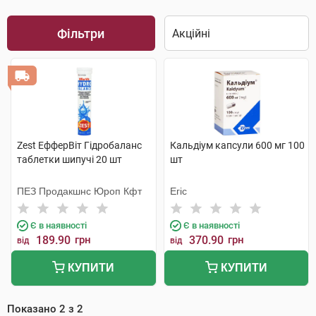
Фільтри
Zest ЕфферВіт Гідробаланс
Кальдіум капсули 600 мг 100
таблетки шипучі 20 шт
шт
ПЕЗ Продакшнс Юроп Кфт
Егіс
Є в наявності
Є в наявності
189.90
грн
370.90
грн
від
від
КУПИТИ
КУПИТИ
Показано
2
з
2