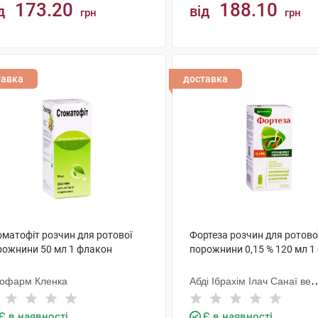
173.20
188.10
д
від
грн
грн
КУПИТИ
КУПИТИ
тавка
доставка
оматофіт розчин для ротової
Фортеза розчин для ротово
рожнини 50 мл 1 флакон
порожнини 0,15 % 120 мл 1
тофарм Кленка
Абді Ібрахім Ілач Санаї ве
Тіджарет
Є в наявності
Є в наявності