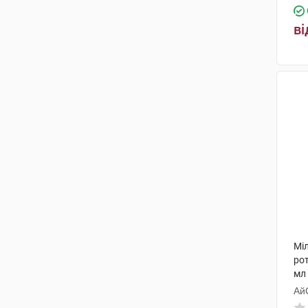
ві
Мі
ро
мл
Ай