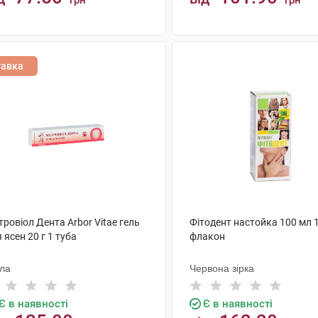
грн
грн
КУПИТИ
КУПИТИ
тавка
ровіол Дента Arbor Vitae гель
Фітодент настойка 100 мл 
 ясен 20 г 1 туба
флакон
ола
Червона зірка
Є в наявності
Є в наявності