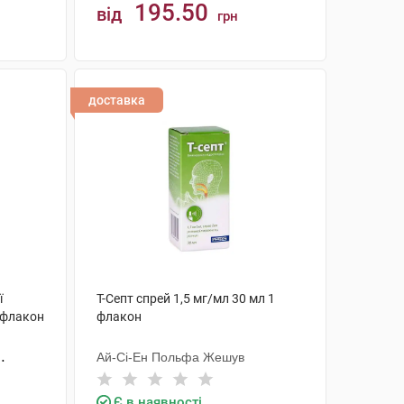
195.50
від
грн
КУПИТИ
доставка
ї
Т-Септ спрей 1,5 мг/мл 30 мл 1
 флакон
флакон
Ай-Сі-Ен Польфа Жешув
Є в наявності