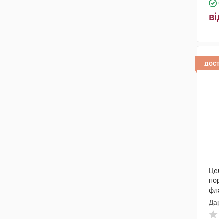
ві
дос
Цел
по
фл
Да