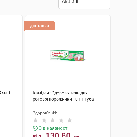
доставка
5 мл 1
Камідент Здоров'я гель для
ротової порожнини 10 г 1 туба
Здоров'я ФК
Є в наявності
130.80
від