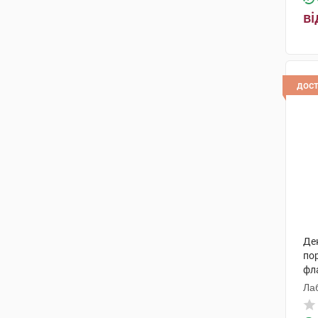
ві
дос
Дек
по
фл
Лаб