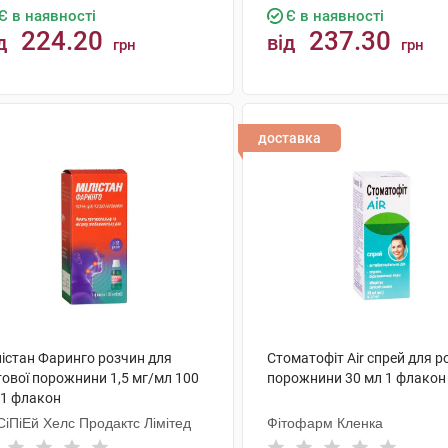
Є в наявності
Є в наявності
224.20
237.30
д
від
грн
грн
КУПИТИ
КУПИТИ
доставка
лістан Фаринго розчин для
Стоматофіт Air спрей для р
тової порожнини 1,5 мг/мл 100
порожнини 30 мл 1 флакон
 1 флакон
СіПіЕй Хелс Продактc Лімітед
Фітофарм Кленка