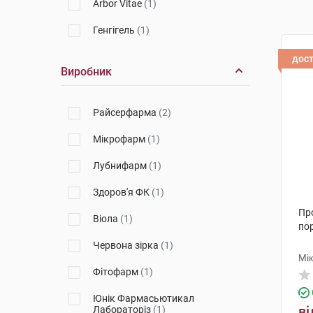
Arbor Vitae
(1)
Генгігель
(1)
дос
Виробник
Райсерфарма
(2)
Мікрофарм
(1)
Лубнифарм
(1)
Здоров'я ФК
(1)
Пр
Віола
(1)
по
Червона зірка
(1)
Мі
Фітофарм
(1)
Юнік Фармасьютикал
ві
Лабораторіз
(1)