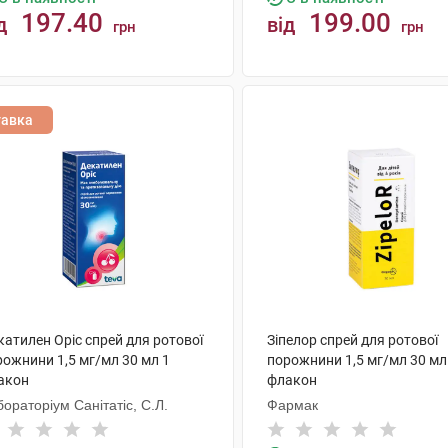
197.40
199.00
д
від
грн
грн
КУПИТИ
КУПИТИ
тавка
атилен Оріс спрей для ротової
Зіпелор спрей для ротової
рожнини 1,5 мг/мл 30 мл 1
порожнини 1,5 мг/мл 30 мл
акон
флакон
ораторіум Санітатіс, С.Л.
Фармак