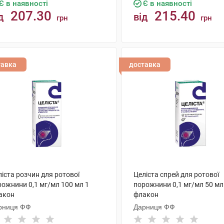
Є в наявності
Є в наявності
207.30
215.40
д
від
грн
грн
КУПИТИ
КУПИТИ
тавка
доставка
іста розчин для ротової
Целіста спрей для ротової
рожнини 0,1 мг/мл 100 мл 1
порожнини 0,1 мг/мл 50 мл
акон
флакон
рниця ФФ
Дарниця ФФ