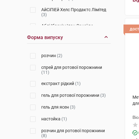
АйСіПіЕй Хелс Продактc Лімітед
(3)
Абді Ібрахім Ілач Санаї ве
дос
Тіджарет
(2)
Форма випуску
Стада Арцнайміттель
(1)
Фітофарм Кленка
(5)
розчин
(2)
Ай-Сі-Ен Польфа Жешув
(1)
спрей для ротової порожнини
(11)
Лабораторіум Санітатіс, С.Л.
(2)
екстракт рідкий
(1)
Фармак
(3)
гель для ротової порожнини
(3)
Мет
Дарниця ФФ
(2)
для
гель для ясен
(3)
Фармзавод Єльфа
(1)
Ві
настойка
(1)
Азіенде Кіміке Ріуніте Анжеліні
Франческо
(2)
розчин для ротової порожнини
(8)