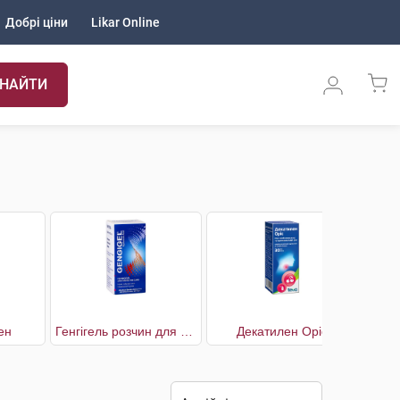
Добрі ціни
Likar Online
НАЙТИ
ен
Генгігель розчин для ясен
Декатилен Оріс