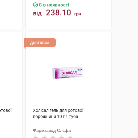
Є в наявності
238.10
від
грн
КУПИТИ
доставка
отової
Холісал гель для ротової
порожнини 10 г 1 туба
Фармзавод Єльфа