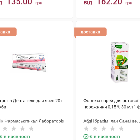
135.00
162.20
д
від
грн
грн
КУПИТИ
КУПИТИ
тавка
доставка
рогіл Дента гель для ясен 20 г
Фортеза спрей для ротової
уба
порожнини 0,15 % 30 мл 1 
ік Фармасьютикал Лабораторіз
Абді Ібрахім Ілач Санаї ве
Тіджарет
Є в наявності
Є в наявності