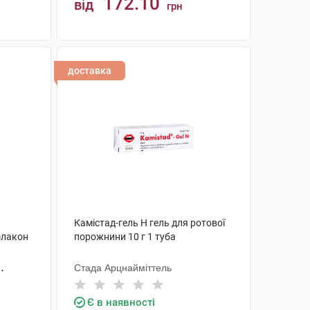
172.10
від
грн
КУПИТИ
доставка
Камістад-гель Н гель для ротової
флакон
порожнини 10 г 1 туба
Стада Арцнайміттель
Є в наявності