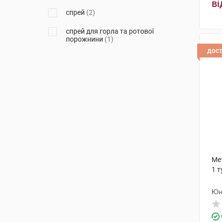
ві
Сперко Україна
(1)
спрей
(2)
Босналек
(1)
спрей для горла та ротової
порожнини
(1)
Фармасієрра Мануфактурінг
(2)
дос
гель
(1)
пастилки
(2)
Мет
1 т
Юн