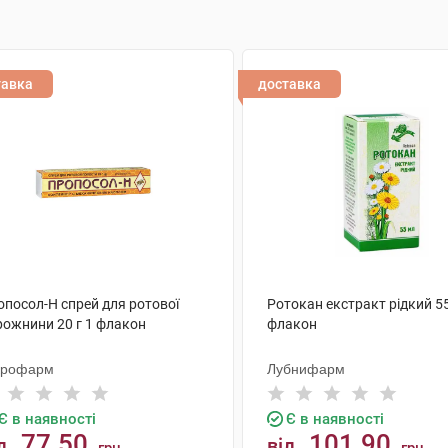
тавка
доставка
опосол-Н спрей для ротової
Ротокан екстракт рідкий 5
рожнини 20 г 1 флакон
флакон
крофарм
Лубнифарм
Є в наявності
Є в наявності
77.50
101.90
д
від