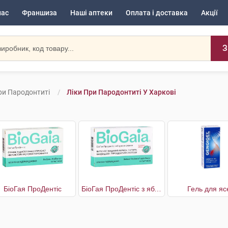
нас
Франшиза
Наші аптеки
Оплата і доставка
Акції
З
ри Пародонтиті
Ліки При Пародонтиті У Харкові
БіоГая ПроДентіс
БіоГая ПроДентіс з яблучним смаком
Гель для яс