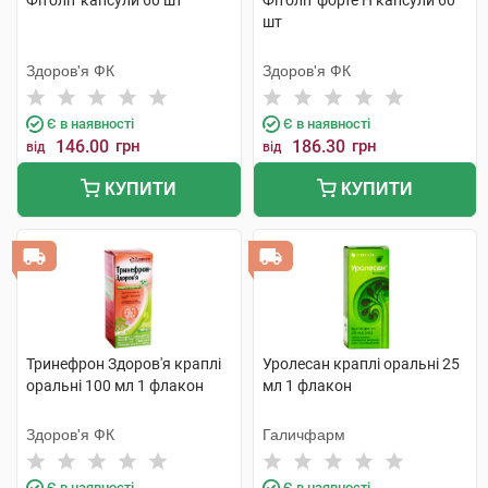
Фітоліт капсули 60 шт
Фітоліт форте H капсули 60
шт
Здоров'я ФК
Здоров'я ФК
Є в наявності
Є в наявності
146.00
грн
186.30
грн
від
від
КУПИТИ
КУПИТИ
Тринефрон Здоров'я краплі
Уролесан краплі оральні 25
оральні 100 мл 1 флакон
мл 1 флакон
Здоров'я ФК
Галичфарм
Є в наявності
Є в наявності