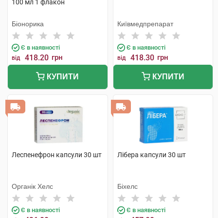
100 мл 1 флакон
Біонорика
Київмедпрепарат
Є в наявності
Є в наявності
418.20
грн
418.30
грн
від
від
КУПИТИ
КУПИТИ
Леспенефрон капсули 30 шт
Лібера капсули 30 шт
Органік Хелс
Біхелс
Є в наявності
Є в наявності