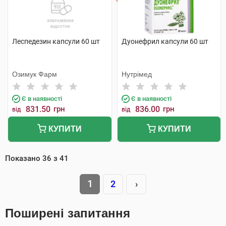
Леспедезин капсули 60 шт
Дуонефрил капсули 60 шт
Озимук Фарм
Нутрімед
Є в наявності
Є в наявності
831.50
грн
836.00
грн
від
від
КУПИТИ
КУПИТИ
Показано
36
з
41
1
2
›
Поширені запитання