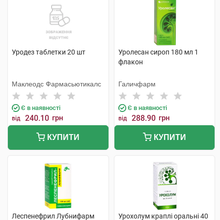
Уродез таблетки 20 шт
Уролесан сироп 180 мл 1
флакон
Маклеодс Фармасьютикалс
Галичфарм
Є в наявності
Є в наявності
240.10
грн
288.90
грн
від
від
КУПИТИ
КУПИТИ
Леспенефрил Лубнифарм
Урохолум краплі оральні 40