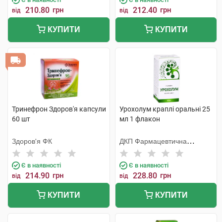
210.80
грн
212.40
грн
від
від
КУПИТИ
КУПИТИ
Тринефрон Здоров'я капсули
Урохолум краплі оральні 25
60 шт
мл 1 флакон
Здоров'я ФК
ДКП Фармацевтична
фабрика
Є в наявності
Є в наявності
214.90
грн
228.80
грн
від
від
КУПИТИ
КУПИТИ