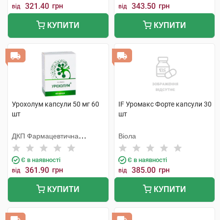
321.40
грн
343.50
грн
від
від
КУПИТИ
КУПИТИ
Урохолум капсули 50 мг 60
IF Уромакс Форте капсули 30
шт
шт
ДКП Фармацевтична
Віола
фабрика
Є в наявності
Є в наявності
361.90
грн
385.00
грн
від
від
КУПИТИ
КУПИТИ