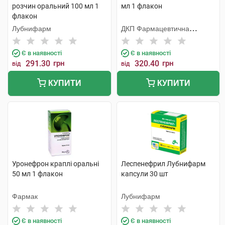
розчин оральний 100 мл 1
мл 1 флакон
флакон
Лубнифарм
ДКП Фармацевтична
фабрика
Є в наявності
Є в наявності
291.30
грн
320.40
грн
від
від
КУПИТИ
КУПИТИ
Уронефрон краплі оральні
Леспенефрил Лубнифарм
50 мл 1 флакон
капсули 30 шт
Фармак
Лубнифарм
Є в наявності
Є в наявності