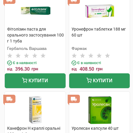
Фітолізин паста для
Уронефрон таблетки 188 мг
орального застосування 100
60 шт
г 1 туба
Гербаполь Варшава
Фармак
Є в наявності
Є в наявності
396.30
грн
408.50
грн
від
від
КУПИТИ
КУПИТИ
Канефрон H краплі оральні
Уролесан капсули 40 шт