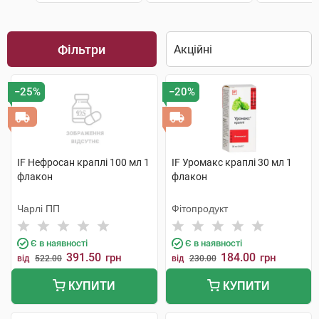
Фільтри
−25%
−20%
IF Нефросан краплі 100 мл 1
IF Уромакс краплі 30 мл 1
флакон
флакон
Чарлі ПП
Фітопродукт
Є в наявності
Є в наявності
391.50
184.00
грн
грн
від
522.00
від
230.00
КУПИТИ
КУПИТИ