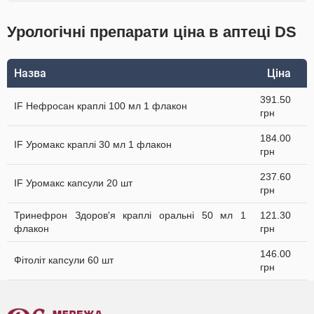
Урологічні препарати ціна в аптеці DS
Назва
Ціна
391.50
IF Нефросан краплі 100 мл 1 флакон
грн
184.00
IF Уромакс краплі 30 мл 1 флакон
грн
237.60
IF Уромакс капсули 20 шт
грн
Тринефрон Здоров'я краплі оральні 50 мл 1
121.30
флакон
грн
146.00
Фітоліт капсули 60 шт
грн