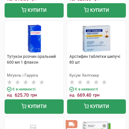
КУПИТИ
КУПИТИ
Тутукон розчин оральний
Арстифен таблетки шипучі
600 мл 1 флакон
80 шт
Мігуель і Гарріга
Кусум Хелтхкер
Є в наявності
Є в наявності
625.70
грн
669.40
грн
від
від
КУПИТИ
КУПИТИ