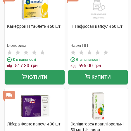
Канефрон H таблетки 60 шт
IF Нефросан капсули 60 шт
Біонорика
Чарлі ПП
Є в наявності
Є в наявності
517.30
грн
595.00
грн
від
від
КУПИТИ
КУПИТИ
Лібера Форте капсули 30 шт
Солідагорен краплі оральні
50 мл 1 флакон