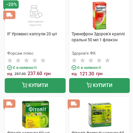
−20%
IF Уромакс капсули 20 шт
Тринефрон Здоров'я краплі
оральні 50 мл 1 флакон
Форсаж плюс
Здоров'я ФК
Є в наявності
Є в наявності
237.60
грн
121.30
грн
від
297.00
від
КУПИТИ
КУПИТИ