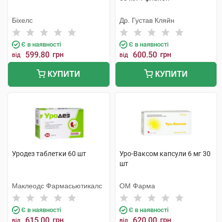
Біхелс
Др. Густав Кляйн
Є в наявності
Є в наявності
599.80
грн
600.50
грн
від
від
КУПИТИ
КУПИТИ
Уродез таблетки 60 шт
Уро-Ваксом капсули 6 мг 30
шт
Маклеодс Фармасьютикалс
ОМ Фарма
Є в наявності
Є в наявності
615.00
грн
620.00
грн
від
від