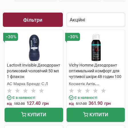
Фільтри
−30%
−30%
Lactovit Invisible Дезодорант
Vichy Homme Дезодорант
роликовий чоловічий 50 мл
оптимальний комфорт для
1 флакон
чутливої шкіри 48 годин 100
мл 1 флакон
АС Марка Брендс С.Л
Косметік Актів
Інтернаціональ
Є в наявності
Є в наявності
127.40
361.90
грн
грн
від
182.00
від
517.00
КУПИТИ
КУПИТИ