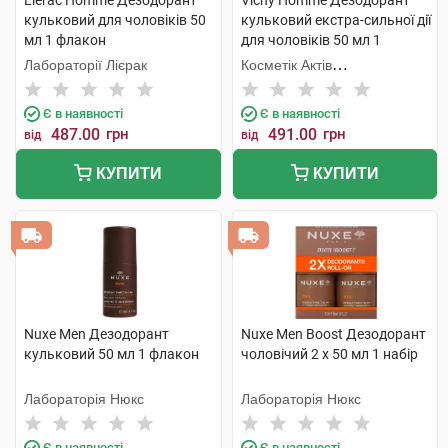
Lierac Homme Дезодорант
Vichy Homme Дезодорант
кульковий для чоловіків 50
кульковий екстра-сильної дії
мл 1 флакон
для чоловіків 50 мл 1
флакон
Лабораторії Лієрак
Косметік Актів
Інтернаціональ
Є в наявності
Є в наявності
487.00
грн
491.00
грн
від
від
КУПИТИ
КУПИТИ
Nuxe Men Дезодорант
Nuxe Men Boost Дезодорант
кульковий 50 мл 1 флакон
чоловічий 2 х 50 мл 1 набір
Лабораторія Нюкс
Лабораторія Нюкс
Є в наявності
Є в наявності