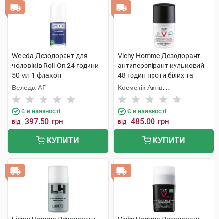
Weleda Дезодорант для
Vichy Homme Дезодорант-
чоловіків Roll-On 24 години
антиперспірант кульковий
50 мл 1 флакон
48 годин проти білих та
жовтих плям на одязі, для
Веледа АГ
Косметік Актів
чоловіків 50 мл 1 флакон
Інтернаціональ
Є в наявності
Є в наявності
397.50
грн
485.00
грн
від
від
КУПИТИ
КУПИТИ