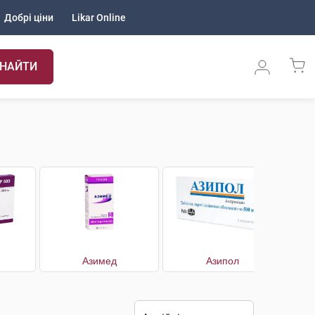
Добрі ціни
Likar Online
НАЙТИ
Азимед
Азипол