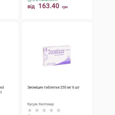
163.40
від
грн
КУПИТИ
ної
Зиоміцин таблетки 250 мг 6 шт
 1
Кусум Хелтхкер