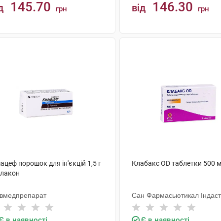
145.70
146.30
д
від
грн
грн
КУПИТИ
КУПИТИ
ацеф порошок для ін'єкцій 1,5 г
Клабакс OD таблетки 500 м
флакон
ївмедпрепарат
Сан Фармасьютикал Індаст
Є в наявності
Є в наявності