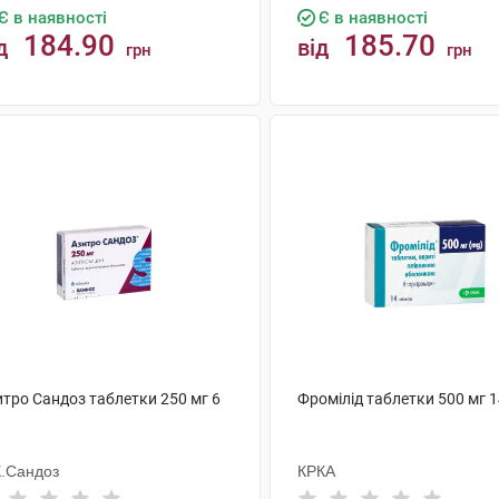
Є в наявності
Є в наявності
184.90
185.70
д
від
грн
грн
КУПИТИ
КУПИТИ
итро Сандоз таблетки 250 мг 6
Фромілід таблетки 500 мг 
К.Сандоз
КРКА