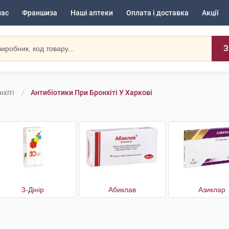
нас
Франшиза
Наші аптеки
Оплата і доставка
Акції
З
хіті
Антибіотики При Бронхіті У Харкові
3-Дінір
Абиклав
Азиклар