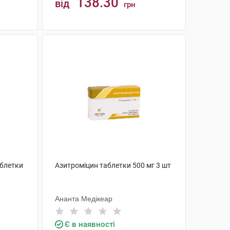
138.30
від
грн
КУПИТИ
блетки
Азитроміцин таблетки 500 мг 3 шт
Ананта Медікеар
Є в наявності