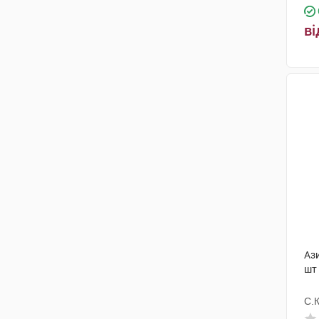
ві
Аз
шт
С.