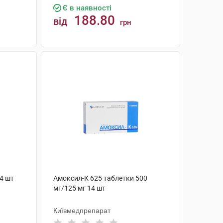
Є в наявності
188.80
від
грн
КУПИТИ
14 шт
Амоксил-К 625 таблетки 500
мг/125 мг 14 шт
Київмедпрепарат