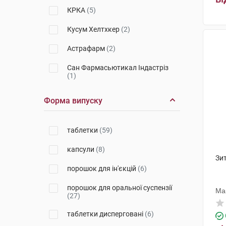
КРКА
(5)
Кусум Хелтхкер
(2)
Астрафарм
(2)
Сан Фармасьютикал Індастріз
(1)
Фарма Інтернешенал
(5)
Форма випуску
Глаксо Оперейшнс
(4)
таблетки
(59)
С.К.Сандоз
(6)
капсули
(8)
Медокемі
(7)
Зит
порошок для ін'єкцій
(6)
СмітКляйн Бічем
Фармасьютикалс
(4)
порошок для оральної суспензії
Ма
(27)
ЕйСіЕс Добфар С.П.А.
(1)
таблетки дисперговані
(6)
Ауробіндо Фарма Лімітед - Юніт
ІV
(4)