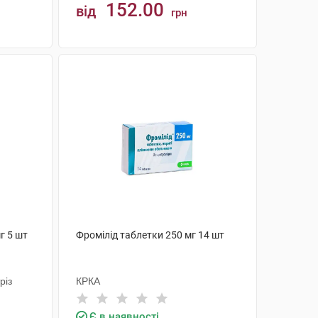
152.00
від
грн
КУПИТИ
г 5 шт
Фромілід таблетки 250 мг 14 шт
різ
КРКА
Є в наявності