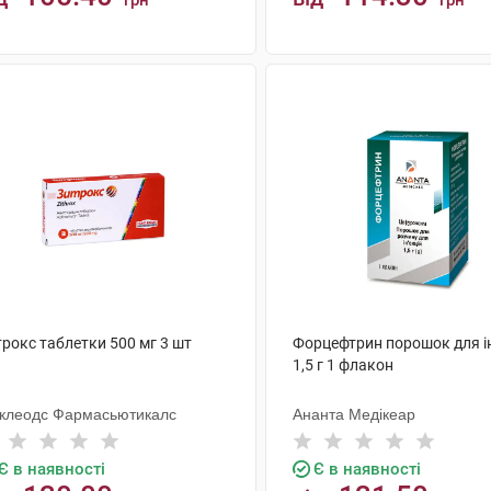
грн
грн
КУПИТИ
КУПИТИ
рокс таблетки 500 мг 3 шт
Форцефтрин порошок для ін
1,5 г 1 флакон
клеодс Фармасьютикалс
Ананта Медікеар
Є в наявності
Є в наявності